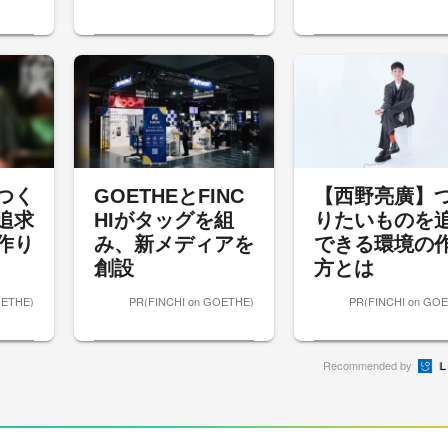
つく
GOETHEとFINC
【西野亮廣】
追求
HIがタッグを組
りたいものを
作り
み、新メディアを
できる環境の
創設
方とは
OETHE)
PR(FINCHI on GOETHE)
PR(FINCHI on GO
Recommended by