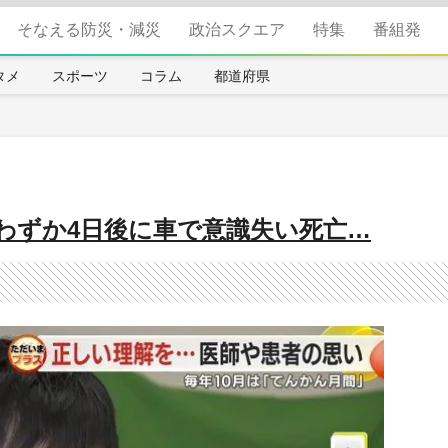
そなえる防災・減災
政治スクエア
特集
番組発
タメ
スポーツ
コラム
都道府県
わずか4日後に車で意識失い死亡…