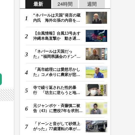
最新
24時間
週間
“ネパールは天国”発言の蔵
内氏 海外出張の内容を説
明「心の豊かさ…
【台風情報】台風13号あす
沖縄本島直撃か 動き遅く
週末に影響も 猛…
「ネパールは天国だっ
た」“福岡県議会のドン”蔵
内議長が発言 金銭…
「高市総理には愛想尽かし
た」コメ余りに農家が悲
鳴 売値は生産原価…
寺で繰り返された性的暴
行 「坊主に逆らうと地獄
に落ちる」と脅され…
元ジャンポケ・斉藤慎二被
告（43）に懲役7年を求刑
ロケバス内で性的…
「ドーンと音がして砂煙上
がった」77歳運転の車が立
体駐車場から落下…