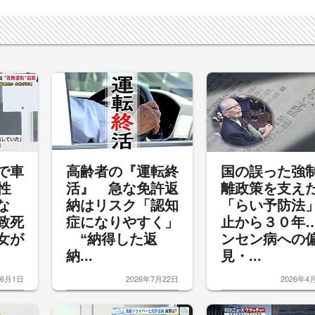
で車
高齢者の『運転終
国の誤った強
性
活』 急な免許返
離政策を支え
な
納はリスク「認知
「らい予防法
致死
症になりやすく」
止から３０年
女が
“納得した返
ンセン病への
納...
見・...
年6月1日
2026年7月22日
2026年4