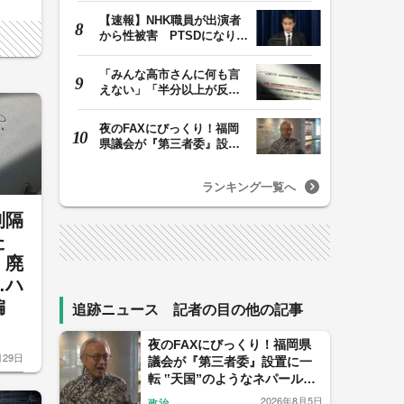
【速報】NHK職員が出演者
から性被害 PTSDになり休
職 復職時の異動希…
「みんな高市さんに何も言
えない」「半分以上が反
対」 消費税減税めぐ…
夜のFAXにびっくり！福岡
県議会が『第三者委』設置
に一転 ‟天国”の…
ランキング一覧へ
制隔
た
」廃
…ハ
偏
追跡ニュース 記者の目の他の記事
夜のFAXにびっくり！福岡県
月29日
議会が『第三者委』設置に一
転 ‟天国”のようなネパールで
悩んだ蔵内議長【福岡発】
2026年8月5日
政治