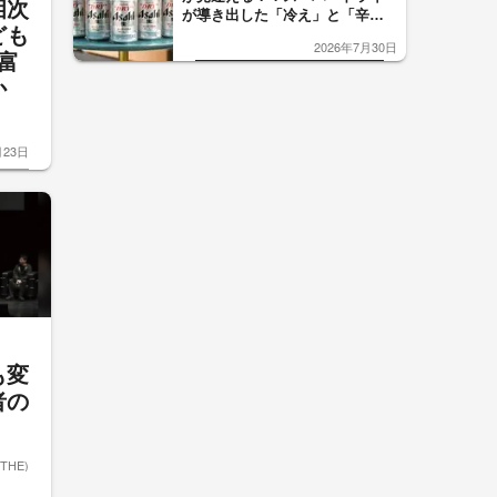
相次
が導き出した「冷え」と「辛
ども
口」のおいしい関係 青く変化
2026年7月30日
した「辛口カーブ」が飲み頃の
富
サイン！
か
月23日
も変
者の
ETHE)