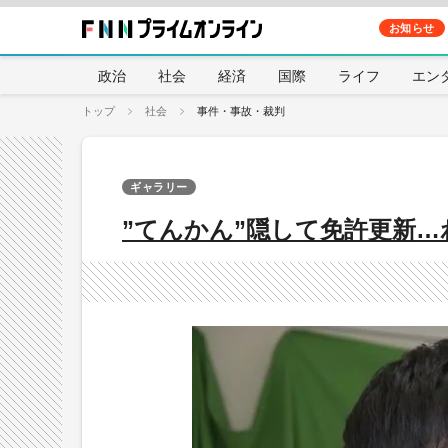
お知らせ
政治
社会
経済
国際
ライフ
エン
トップ
社会
事件・事故・裁判
ギャラリー
”てんかん”隠して免許更新…