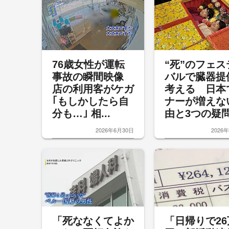
76歳女性が運転
“死”のフェス
事故の瞬間映像
バルで臓器提
店の利用客がケガ
考える 日本
｢もしかしたら自
ナーが増えな
分も…｣ 相...
由と3つの疑問.
2026年6月30日
2026
「死ななくてよか
「日帰りで26