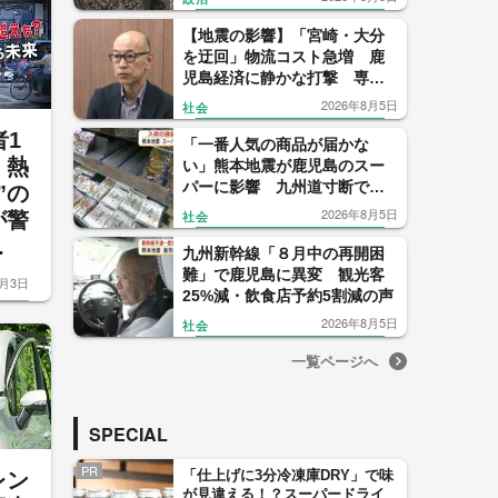
【地震の影響】「宮崎・大分
を迂回」物流コスト急増 鹿
児島経済に静かな打撃 専門
家「正常化に想定以上の時
2026年8月5日
社会
間」
者1
「一番人気の商品が届かな
 熱
い」熊本地震が鹿児島のスー
パーに影響 九州道寸断で物
”の
流に打撃
2026年8月5日
社会
が警
.
九州新幹線「８月中の再開困
難」で鹿児島に異変 観光客
8月3日
25%減・飲食店予約5割減の声
2026年8月5日
社会
一覧ページへ
SPECIAL
PR
「仕上げに3分冷凍庫DRY」で味
レン
が見違える！？スーパードライ