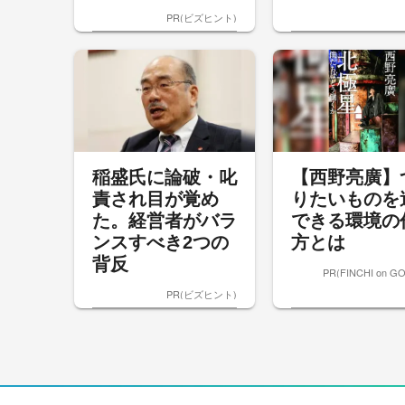
PR(ビズヒント)
稲盛氏に論破・叱
【西野亮廣】
責され目が覚め
りたいものを
た。経営者がバラ
できる環境の
ンスすべき2つの
方とは
背反
PR(FINCHI on G
PR(ビズヒント)