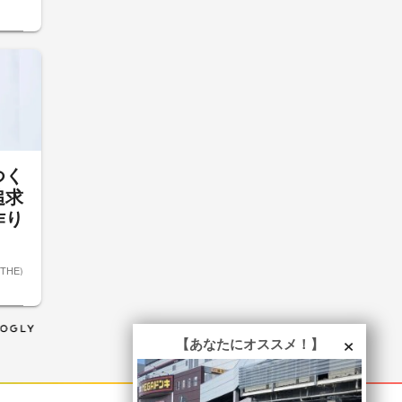
つく
追求
作り
ETHE)
×
【あなたにオススメ！】