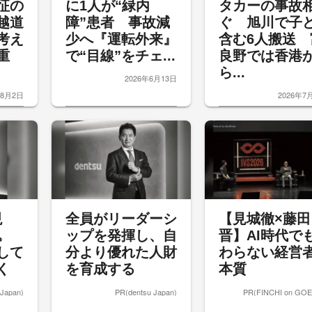
征の
に1人が“緑内
タカーの事故
越道
障”患者 事故減
ぐ 旭川で子
考え
少へ『運転外来』
含む6人搬送 
重
で“目線”をチェ...
良野では香港
ら...
2026年6月13日
年8月2日
2026年7
現
全員がリーダーシ
【見城徹×藤田
込
ップを発揮し、自
晋】AI時代で
して
分より優れた人財
わらない経営
く
を育成する
本質
 Japan)
PR(dentsu Japan)
PR(FINCHI on GO