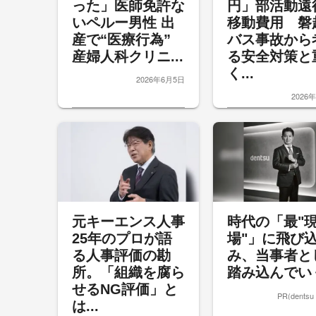
った」医師免許な
円」部活動遠
いペルー男性 出
移動費用 磐
産で“医療行為”
バス事故から
産婦人科クリニ...
る安全対策と
く...
2026年6月5日
2026
元キーエンス人事
時代の「最"
25年のプロが語
場"」に飛び
る人事評価の勘
み、当事者と
所。「組織を腐ら
踏み込んでい
せるNG評価」と
PR(dentsu
は...