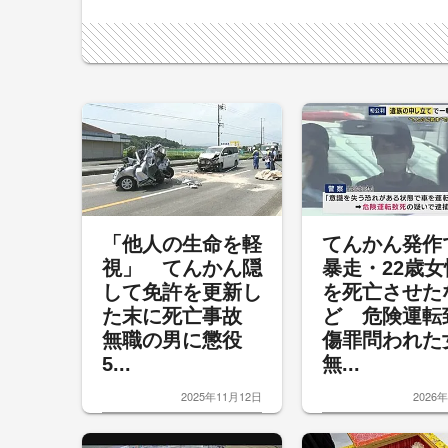
「他人の生命を軽
てんかん発作
視」 てんかん隠
暴走・22歳女
して免許を更新し
を死亡させた
た末に死亡事故
ど 危険運転
無職の男に懲役
傷罪問われた
5...
無...
2025年11月12日
2026