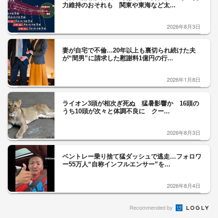
力維持のおそれも 関東や東海など太...
2026年8月3日
妻が自宅で不倫…20年以上も裏切られ続けた夫
が“間男”に請求した慰謝料1億円の行...
2026年1月8日
ライオン3頭が相次ぎ死ぬ 猛暑影響か 16頭の
うち10頭が次々と体調不良に クー...
2026年8月3日
ベントレー乗り捨て猛ダッシュで逃走…フォロワ
ー55万人“自称インフルエンサー”を...
2026年8月4日
Recommended by