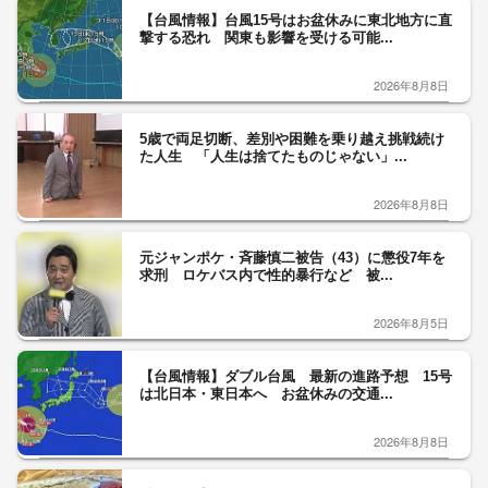
【台風情報】台風15号はお盆休みに東北地方に直
撃する恐れ 関東も影響を受ける可能...
2026年8月8日
5歳で両足切断、差別や困難を乗り越え挑戦続け
た人生 「人生は捨てたものじゃない」...
2026年8月8日
元ジャンポケ・斉藤慎二被告（43）に懲役7年を
求刑 ロケバス内で性的暴行など 被...
2026年8月5日
【台風情報】ダブル台風 最新の進路予想 15号
は北日本・東日本へ お盆休みの交通...
2026年8月8日