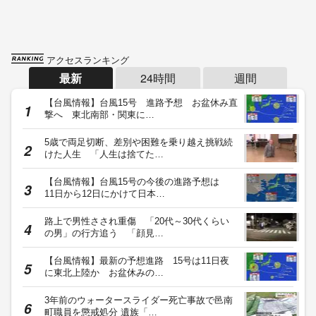
アクセスランキング
最新
24時間
週間
【台風情報】台風15号 進路予想 お盆休み直
撃へ 東北南部・関東に…
5歳で両足切断、差別や困難を乗り越え挑戦続
けた人生 「人生は捨てた…
【台風情報】台風15号の今後の進路予想は
11日から12日にかけて日本…
路上で男性さされ重傷 「20代～30代くらい
の男」の行方追う 「顔見…
【台風情報】最新の予想進路 15号は11日夜
に東北上陸か お盆休みの…
3年前のウォータースライダー死亡事故で邑南
町職員を懲戒処分 遺族「…