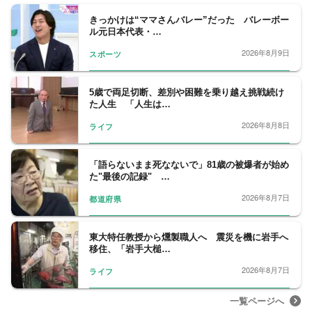
きっかけは“ママさんバレー”だった バレーボー
ル元日本代表・…
2026年8月9日
スポーツ
5歳で両足切断、差別や困難を乗り越え挑戦続け
た人生 「人生は…
2026年8月8日
ライフ
「語らないまま死なないで」81歳の被爆者が始め
た"最後の記録" …
2026年8月7日
都道府県
東大特任教授から燻製職人へ 震災を機に岩手へ
移住、「岩手大槌…
2026年8月7日
ライフ
一覧ページへ