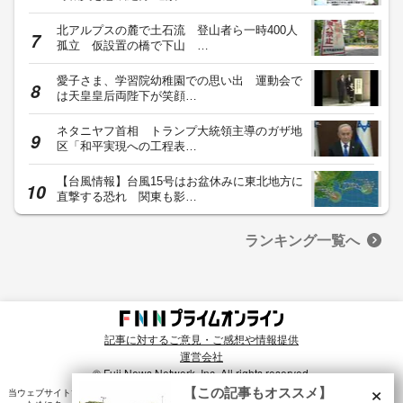
北アルプスの麓で土石流 登山者ら一時400人
孤立 仮設置の橋で下山 …
愛子さま、学習院幼稚園での思い出 運動会で
は天皇皇后両陛下が笑顔…
ネタニヤフ首相 トランプ大統領主導のガザ地
区「和平実現への工程表…
【台風情報】台風15号はお盆休みに東北地方に
直撃する恐れ 関東も影…
ランキング一覧へ
記事に対するご意見・ご感想や情報提供
運営会社
© Fuji News Network, Inc. All rights reserved.
×
【この記事もオススメ】
当ウェブサイトでは、ユーザのニーズ・興味・関⼼に合致したコンテンツや広告配信を提供する