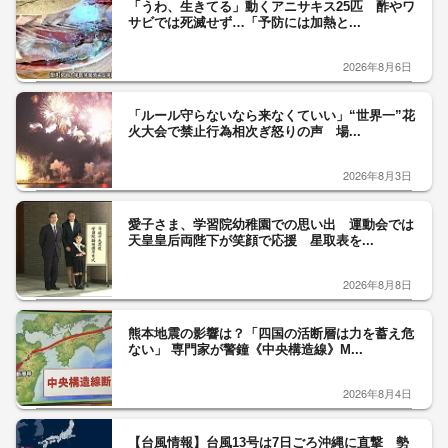
「うわ、生きてる」動くアニサキス25匹 酢やワ
サビでは死滅せず…「予防には加熱と...
2026年8月6日
「ルール守らないなら来なくていい」“世界一”花
火大会で禁止行為相次ぎ怒りの声 場...
2026年8月3日
愛子さま、学習院幼稚園での思い出 運動会では
天皇皇后両陛下が笑顔で応援 星取表を...
2026年8月8日
熊本地震の影響は？「四国の活断層は力を蓄え危
ない」 専門家が警鐘《中央構造線》M...
2026年8月4日
【台風情報】台風13号は7日ごろ沖縄に直撃 勢