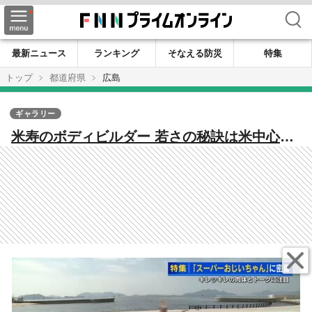
検索
最新ニュース
ランキング
そなえる防災
特集
トップ
都道府県
広島
ギャラリー
米寿のボディビルダー 若さの秘訣は米中心の
質素な食事 筋肉も駄洒落トークも弾けまくり
【広島発】