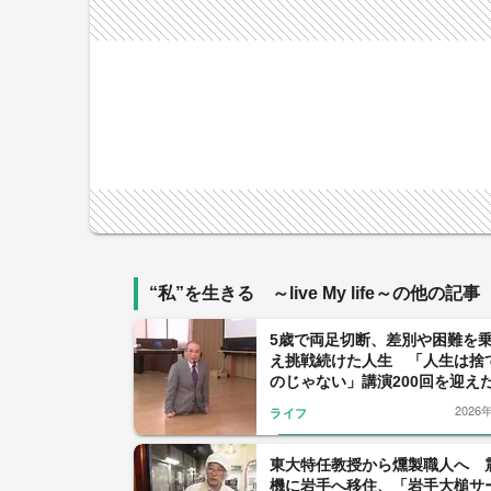
“私”を生きる ～live My life～の他の記事
5歳で両足切断、差別や困難を
え挑戦続けた人生 「人生は捨
のじゃない」講演200回を迎え
が若者へ贈るメッセージ 岩手
2026
ライフ
東大特任教授から燻製職人へ 
機に岩手へ移住、「岩手大槌サ