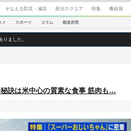
そなえる防災・減災
政治スクエア
特集
番組発
タメ
スポーツ
コラム
都道府県
ありました。
の秘訣は米中心の質素な食事 筋肉も…