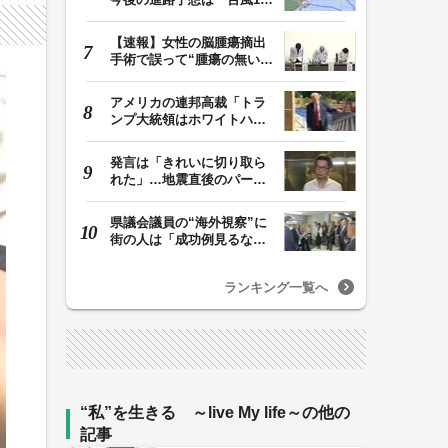
号は11日（火）午…
【速報】女性の脳腫瘍摘出
手術で誤って“腫瘍の無い部
位”を摘出 脳…
アメリカの連邦高裁「トラ
ンプ大統領はホワイトハウ
スの所有者ではな…
発言は「きれいに切り取ら
れた」…地震直後のパーテ
ィー開催「やって…
県議会議員の“海外視察”に
街の人は「成功例見るなら
価値ある」「市…
ランキング一覧へ
“私”を生きる ～live My life～の他の
記事