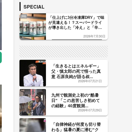
SPECIAL
PR
「仕上げに3分冷凍庫DRY」で味
が見違える！？スーパードライ
が導き出した「冷え」と「辛
口」のおいしい関係 青く変化
2026年7月30日
した「辛口カーブ」が飲み頃の
サイン！
「生きるとはエネルギー」
父・慎太郎の死で悟った真
意 石原良純が語る叔...
2026年07月21日
九州で観測史上初の“酷暑
日” 「この息苦しさ初めて
の経験」40度観測...
2026年07月29日
「自律神経が何度も切り替
わる」猛暑の夏に潜む“ク