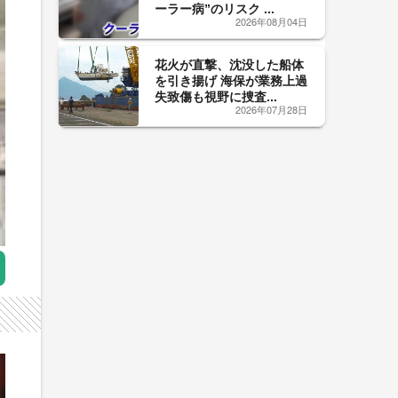
ーラー病”のリスク ...
2026年08月04日
花火が直撃、沈没した船体
を引き揚げ 海保が業務上過
失致傷も視野に捜査...
2026年07月28日