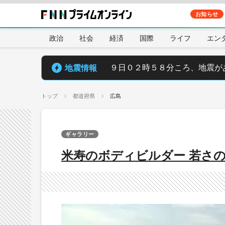
お知らせ
政治
社会
経済
国際
ライフ
エン
地震情報
９日０２時５８分ころ、地震が
トップ
都道府県
広島
ギャラリー
米寿のボディビルダー 若さ