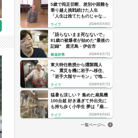
5歳で両足切断、差別や困難を
乗り越え挑戦続けた人生
「人生は捨てたものじゃな
い」講演200回を迎えた男性が
2026年8月8日
ライフ
若者へ贈るメッセージ 岩手
「語らないまま死なないで」
81歳の被爆者が始めた"最後の
記録" 鹿児島・伊佐市
2026年8月7日
都道府県
東大特任教授から燻製職人
へ 震災を機に岩手へ移住、
「岩手大槌サーモン」で地域
再生に挑む
2026年8月7日
ライフ
猛暑も涼しい？ 集めた扇風機
100台超 好き過ぎて外出先に
も持ち歩く小学生 夢は『扇風
機の開発者』【福岡発】
2026年8月6日
ライフ
一覧ページへ