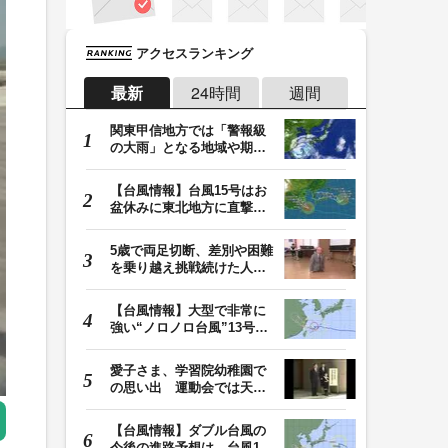
アクセスランキング
最新
24時間
週間
関東甲信地方では「警報級
の大雨」となる地域や期間
が拡大する可能性…
【台風情報】台風15号はお
盆休みに東北地方に直撃す
る恐れ 関東も影…
5歳で両足切断、差別や困難
を乗り越え挑戦続けた人
生 「人生は捨てた…
【台風情報】大型で非常に
強い“ノロノロ台風”13号の
進路は？ 沖縄…
愛子さま、学習院幼稚園で
の思い出 運動会では天皇
皇后両陛下が笑顔…
【台風情報】ダブル台風の
今後の進路予想は 台風15