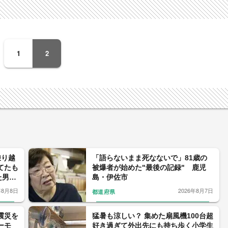
1
2
乗り越
「語らないまま死なないで」81歳の
てたも
被爆者が始めた"最後の記録" 鹿児
た男性
島・伊佐市
年8月8日
2026年8月7日
都道府県
震災を
猛暑も涼しい？ 集めた扇風機100台超
ーモ
好き過ぎて外出先にも持ち歩く小学生