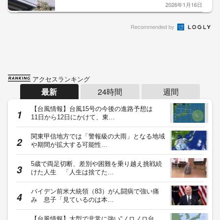
2026年1月16日
Recommended by
アクセスランキング
最新
24時間
週間
【台風情報】台風15号の今後の進路予想は
11日から12日にかけて、東…
関東甲信地方では「警報級の大雨」となる地域
や期間が拡大する可能性…
5歳で両足切断、差別や困難を乗り越え挑戦続
けた人生 「人生は捨てた…
バイデン前米大統領（83）がん闘病で強い痛
み 息子「見ているのは本…
【台風情報】大型で非常に強い“ノロノロ台