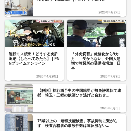
2026年4月27日
運転ミス続出！どうする免許
「外免切替」厳格化から9カ
返納【しらべてみたら】｜FN
月 「受からない」外国人急
Nプライムオンライン
増で教習所の受講者増加 日
本...
2026年4月20日
2026年7月9日
【解説】執行猶予中の中国籍男が無免許運転で逮
捕 埼玉・三郷の飲酒ひき逃げと合わせ...
2026年6月5日
75歳以上の「運転技能検査」事故抑制に繋がら
ず 検査合格者の事故件数は違反歴ない...