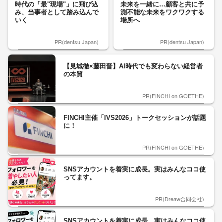
時代の「最"現場"」に飛び込
未来を一緒に…顧客と共に予
み、当事者として踏み込んで
測不能な未来をワクワクする
いく
場所へ
PR(dentsu Japan)
PR(dentsu Japan)
【見城徹×藤田晋】AI時代でも変わらない経営者
の本質
PR(FINCHI on GOETHE)
FINCHI主催「IVS2026」トークセッションが話題
に！
PR(FINCHI on GOETHE)
SNSアカウントを着実に成長。実はみんなココ使
ってます。
PR(Dreaw合同会社)
SNSアカウントを着実に成長。実はみんなココ使