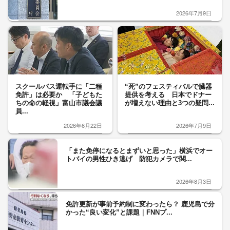
2026年7月9日
スクールバス運転手に「二種
“死”のフェスティバルで臓器
免許」は必要か 「子どもた
提供を考える 日本でドナー
ちの命の軽視」富山市議会議
が増えない理由と3つの疑問...
員...
2026年6月22日
2026年7月9日
「また免停になるとまずいと思った」横浜でオー
トバイの男性ひき逃げ 防犯カメラで関...
2026年8月3日
免許更新が事前予約制に変わったら？ 鹿児島で分
かった“良い変化”と課題｜FNNプ...