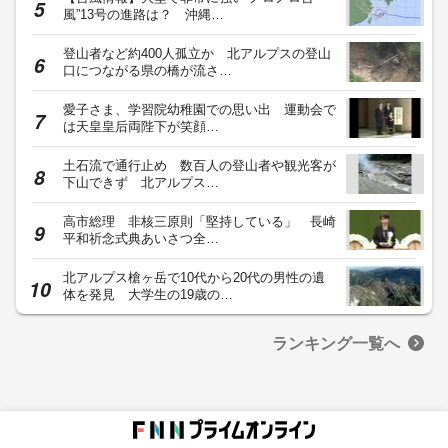
風”13号の進路は？ 沖縄…
登山者など約400人孤立か 北アルプスの登山
口につながる県の橋が流さ…
愛子さま、学習院幼稚園での思い出 運動会で
は天皇皇后両陛下が笑顔…
土石流で通行止め 数百人の登山者や観光客が
下山できず 北アルプス…
高市総理 非核三原則「堅持している」 長崎
平和祈念式典あいさつ全…
北アルプス槍ヶ岳で10代から20代の男性の遺
体を発見 大学生の19歳の…
ランキング一覧へ