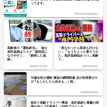
ってます。
PR(Dreaw合同会社)
高齢者の『運転終活』 急な
「車なかったら医者も行けな
免許返納はリスク「認知症に
い」「もうちょっと乗ろうか
なりやすく」 “納得した返
と」免許返納悩みつつ…高齢
納...
ド...
2026年7月22日
2026年5月6日
76歳女性が運転 事故の瞬間映像 店の利用客がケ
ガ ｢もしかしたら自分も…｣ 相...
2026年6月30日
相次ぐ高齢ドライバー事故 免許返納と葛藤の現
場を追う【広島発】｜FNNプライムオ...