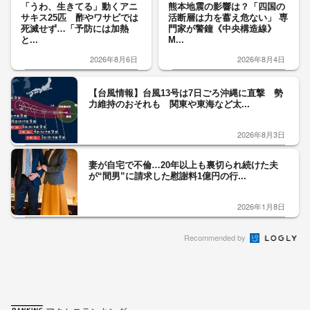
「うわ、生きてる」動くアニ
熊本地震の影響は？「四国の
サキス25匹 酢やワサビでは
活断層は力を蓄え危ない」 専
死滅せず…「予防には加熱
門家が警鐘《中央構造線》
と...
M...
2026年8月6日
2026年8月4日
【台風情報】台風13号は7日ごろ沖縄に直撃 勢
力維持のおそれも 関東や東海など太...
2026年8月3日
妻が自宅で不倫…20年以上も裏切られ続けた夫
が“間男”に請求した慰謝料1億円の行...
2026年1月8日
Recommended by