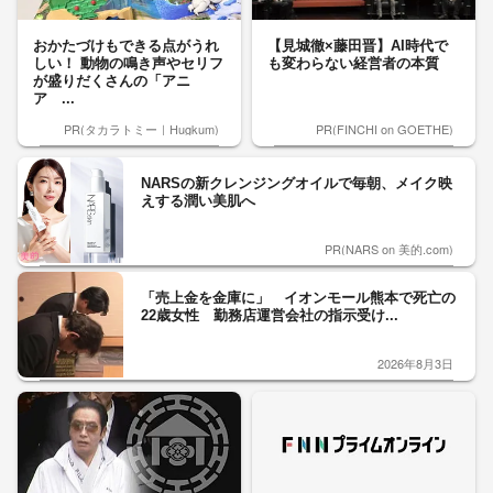
おかたづけもできる点がうれ
【見城徹×藤田晋】AI時代で
しい！ 動物の鳴き声やセリフ
も変わらない経営者の本質
が盛りだくさんの「アニ
ア ...
PR(タカラトミー｜Hugkum)
PR(FINCHI on GOETHE)
NARSの新クレンジングオイルで毎朝、メイク映
えする潤い美肌へ
PR(NARS on 美的.com)
「売上金を金庫に」 イオンモール熊本で死亡の
22歳女性 勤務店運営会社の指示受け...
2026年8月3日