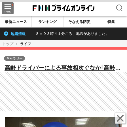
検索
最新ニュース
ランキング
そなえる防災
特集
地震情報
８日０３時４１分ころ、地震がありました。
トップ
ライフ
ギャラリー
高齢ドライバーによる事故相次ぐなか｢高齢者
講習」では“危険な瞬間”が次々と…信号無
視・逆走…それでも免許更新する理由