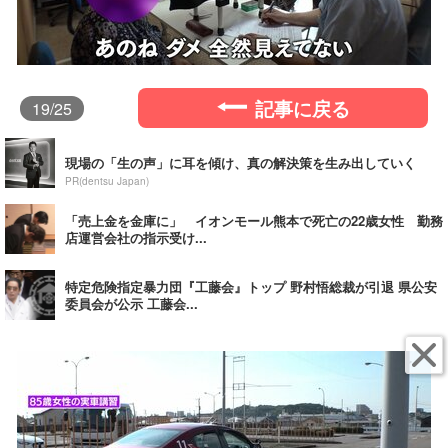
記事に戻る
19
/25
現場の「生の声」に耳を傾け、真の解決策を生み出していく
PR(dentsu Japan)
「売上金を金庫に」 イオンモール熊本で死亡の22歳女性 勤務
店運営会社の指示受け...
特定危険指定暴力団『工藤会』トップ 野村悟総裁が引退 県公安
委員会が公示 工藤会...