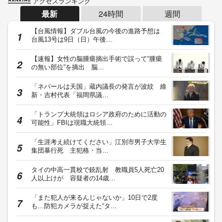
アクセスランキング
最新
24時間
週間
【台風情報】ダブル台風の今後の進路予想は
台風13号は9日（日）午後…
【速報】女性の脳腫瘍摘出手術で誤って“腫瘍
の無い部位”を摘出 脳…
「ネパールは天国」蔵内議長の発言が波紋 維
新・吉村代表「福岡県議…
「トランプ大統領はロシア政府のために活動の
可能性」FBIは現職大統領…
「生涯考え続けてください」江別市男子大学生
集団暴行死 主犯格・当…
タイの中高一貫校で銃乱射 教職員5人死亡20
人以上けが 容疑者の14歳…
「また犯人が来るんじゃないか」10日で2度
も…防犯カメラが捉えた“タ…