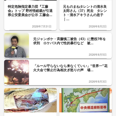
特定危険指定暴力団『工藤
元ものまねタレントの清水良
会』トップ 野村悟総裁が引退
太郎さん（37）死去 タレン
県公安委員会が公示 工藤会...
ト・清水アキラさんの息子
｜...
2026年7月31日
2026年8月2日
元ジャンポケ・斉藤慎二被告（43）に懲役7年を
求刑 ロケバス内で性的暴行など 被...
2026年8月5日
「ルール守らないなら来なくていい」“世界一”花
火大会で禁止行為相次ぎ怒りの声 場...
2026年8月3日