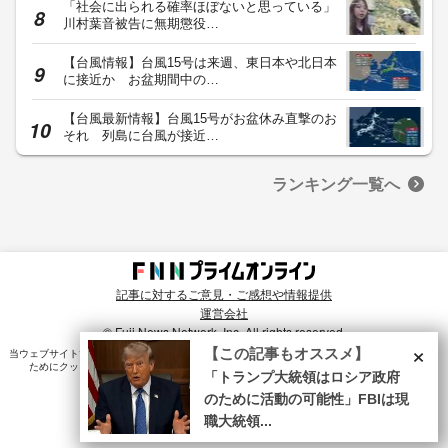
「社会に出られる確率ほぼないと思っている」
川村葉音被告に無期懲役…
【台風情報】台風15号は来週、東日本や北日本
に接近か お盆期間中の…
【台風最新情報】台風15号がお盆休み直撃のお
それ 列島に台風が接近…
ランキング一覧へ
記事に対するご意見・ご感想や情報提供
運営会社
© Fuji News Network, Inc. All rights reserved.
×
【この記事もオススメ】
当ウェブサイトでは、ユーザのニーズ・興味・関⼼に合致したコンテンツや広告配信を提供する
ためにクッキーを使⽤しています。詳細は、
プライバシーポリシー
をご確認ください。
「トランプ大統領はロシア政府
のために活動の可能性」FBIは現
職大統領...