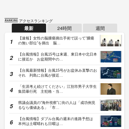
アクセスランキング
最新
24時間
週間
【速報】女性の脳腫瘍摘出手術で誤って“腫瘍
の無い部位”を摘出 脳…
【台風情報】台風15号は来週、東日本や北日本
に接近か お盆期間中の…
【台風最新情報】台風15号がお盆休み直撃のお
それ 列島に台風が接近…
「生涯考え続けてください」江別市男子大学生
集団暴行死 主犯格・当…
県議会議員の“海外視察”に街の人は「成功例見
るなら価値ある」「市…
【台風情報】ダブル台風の週末の進路予想は
本州は土曜晴れも日曜は…