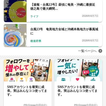
【速報・台風13号】昼頃に奄美・沖縄に最接近
徳之島で最大瞬間…
2026年8月7日
ライフ
台風13号 奄美地方全域と沖縄本島地方が暴風域
に
2026年8月7日
都道府県
一覧ページへ
SNSアカウントを着実に成
SNSアカウントを着実に成
長。実はみんなココ使ってま
長。実はみんなココ使ってま
す。
す。
PR(Dreaw合同会社)
PR(Dreaw合同会社)