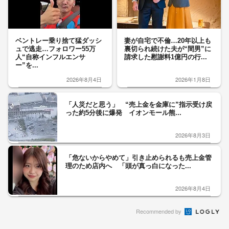
ベントレー乗り捨て猛ダッシ
妻が自宅で不倫…20年以上も
ュで逃走…フォロワー55万
裏切られ続けた夫が“間男”に
人“自称インフルエンサ
請求した慰謝料1億円の行...
ー”を...
2026年8月4日
2026年1月8日
「人災だと思う」 “売上金を金庫に”指示受け戻
った約5分後に爆発 イオンモール熊...
2026年8月3日
「危ないからやめて」引き止められるも売上金管
理のため店内へ 「頭が真っ白になった...
2026年8月4日
Recommended by