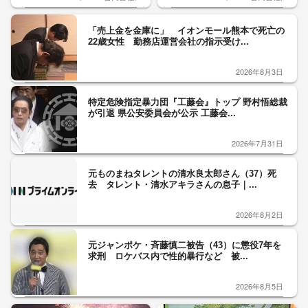
「売上金を金庫に」 イオンモール熊本で死亡の
22歳女性 勤務店運営会社の指示受け...
2026年8月3日
特定危険指定暴力団『工藤会』トップ 野村悟総裁
が引退 県公安委員会が公示 工藤会...
2026年7月31日
元ものまねタレントの清水良太郎さん（37）死
去 タレント・清水アキラさんの息子｜...
2026年8月2日
元ジャンポケ・斉藤慎二被告（43）に懲役7年を
求刑 ロケバス内で性的暴行など 被...
2026年8月5日