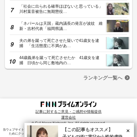
「社会に出られる確率ほぼないと思っている」
川村葉音被告に無期懲役…
「ネパールは天国」蔵内議長の発言が波紋 維
新・吉村代表「福岡県議…
夫の弟を蹴って死亡させた疑いで41歳女を逮
捕 「生活態度に不満があ…
44歳義弟を蹴って死亡させたか 41歳女を逮
捕 日頃から同じ敷地内の…
ランキング一覧へ
記事に対するご意見・ご感想や情報提供
運営会社
© Fuji News Network, Inc. All rights reserved.
×
【この記事もオススメ】
当ウェブサイトでは、ユーザのニーズ・興味・関⼼に合致したコンテンツや広告配信を提供する
ためにクッキーを使⽤しています。詳細は、
プライバシーポリシー
をご確認ください。
子どもの頃に実父から性的虐待