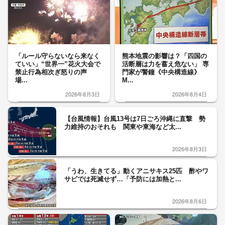
「ルール守らないなら来なく
熊本地震の影響は？「四国の
ていい」“世界一”花火大会で
活断層は力を蓄え危ない」 専
禁止行為相次ぎ怒りの声
門家が警鐘《中央構造線》
場...
M...
2026年8月3日
2026年8月4日
【台風情報】台風13号は7日ごろ沖縄に直撃 勢
力維持のおそれも 関東や東海など太...
2026年8月3日
「うわ、生きてる」動くアニサキス25匹 酢やワ
サビでは死滅せず…「予防には加熱と...
2026年8月6日