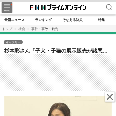
検索
最新ニュース
ランキング
そなえる防災
特集
トップ
社会
事件・事故・裁判
ギャラリー
杉本彩さん「子犬・子猫の展示販売が諸悪の
根源」命を大量生産・流通…ペットビジネス
の闇「さらなる厳罰化、規制を」