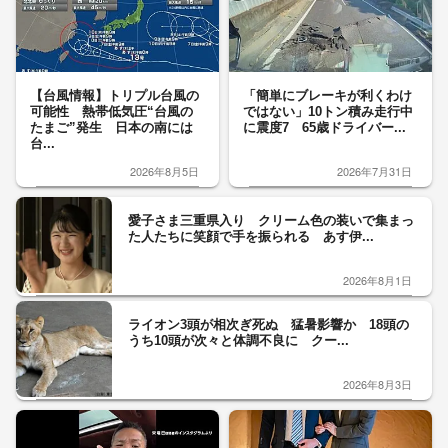
【台風情報】トリプル台風の
「簡単にブレーキが利くわけ
可能性 熱帯低気圧“台風の
ではない」10トン積み走行中
たまご”発生 日本の南には
に震度7 65歳ドライバー...
台...
2026年8月5日
2026年7月31日
愛子さま三重県入り クリーム色の装いで集まっ
た人たちに笑顔で手を振られる あす伊...
2026年8月1日
ライオン3頭が相次ぎ死ぬ 猛暑影響か 18頭の
うち10頭が次々と体調不良に クー...
2026年8月3日