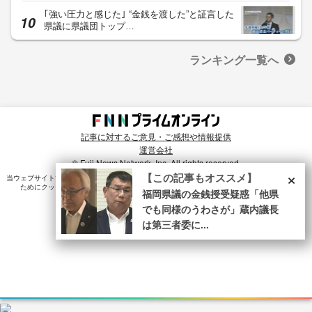
｢強い圧力と感じた｣ “金銭を渡した”と証言した
県議に県議団トップ…
ランキング一覧へ
記事に対するご意見・ご感想や情報提供
運営会社
© Fuji News Network, Inc. All rights reserved.
×
【この記事もオススメ】
当ウェブサイトでは、ユーザのニーズ・興味・関⼼に合致したコンテンツや広告配信を提供する
ためにクッキーを使⽤しています。詳細は、
プライバシーポリシー
をご確認ください。
福岡県議の金銭授受疑惑「他県
でも同様のうわさが」蔵内議長
は第三者委に...