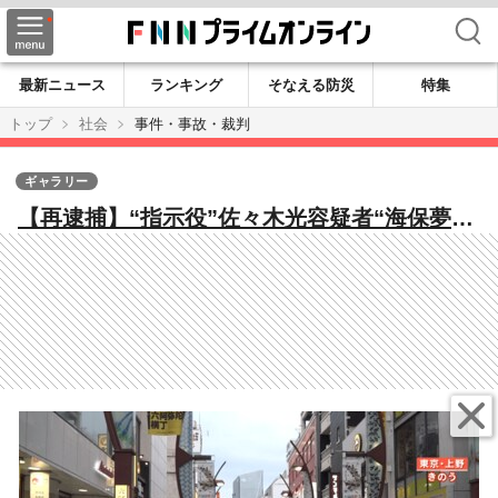
検索
最新ニュース
ランキング
そなえる防災
特集
トップ
社会
事件・事故・裁判
ギャラリー
【再逮捕】“指示役”佐々木光容疑者“海保夢見
た”福岡での少年時代…自身のスナック閉店金
銭トラブルで上京へ 宝島龍太郎さん夫婦殺
害