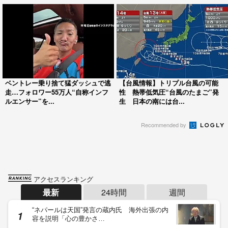
ベントレー乗り捨て猛ダッシュで逃
【台風情報】トリプル台風の可能
走…フォロワー55万人“自称インフ
性 熱帯低気圧“台風のたまご”発
ルエンサー”を...
生 日本の南には台...
Recommended by
アクセスランキング
最新
24時間
週間
“ネパールは天国”発言の蔵内氏 海外出張の内
容を説明「心の豊かさ…