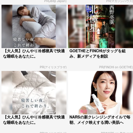
PR(Jeep Japan)
PR(マガジンハウス)
【大人気】ひんやり冷感寝具で快適
GOETHEとFINCHIがタッグを組
な睡眠をあなたに。
み、新メディアを創設
PR(アイリスプラザ)
PR(FINCHI on GOETHE)
【大人気】ひんやり冷感寝具で快適
NARSの新クレンジングオイルで毎
な睡眠をあなたに。
朝、メイク映えする潤い美肌へ