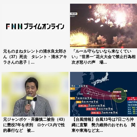
元ものまねタレントの清水良太郎さ
「ルール守らないなら来なくてい
ん（37）死去 タレント・清水アキ
い」“世界一”花火大会で禁止行為相
ラさんの息子｜...
次ぎ怒りの声 場...
元ジャンポケ・斉藤慎二被告（43）
【台風情報】台風13号は7日ごろ沖
に懲役7年を求刑 ロケバス内で性
縄に直撃 勢力維持のおそれも 関
的暴行など 被...
東や東海など太...