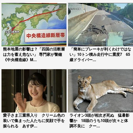
熊本地震の影響は？「四国の活断層
「簡単にブレーキが利くわけではな
は力を蓄え危ない」 専門家が警鐘
い」10トン積み走行中に震度7 65
《中央構造線》M...
歳ドライバー...
愛子さま三重県入り クリーム色の
ライオン3頭が相次ぎ死ぬ 猛暑影
装いで集まった人たちに笑顔で手を
響か 18頭のうち10頭が次々と体
振られる あす伊...
調不良に クー...