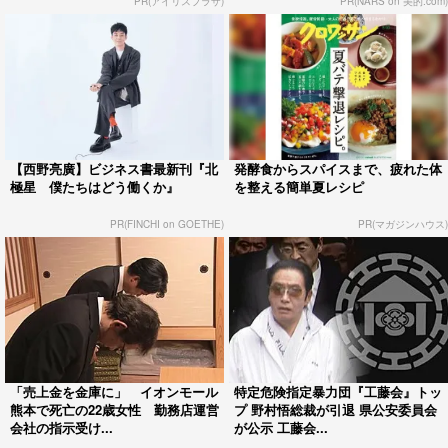
PR(アイリスプラザ)
PR(NARS on 美的.com)
【西野亮廣】ビジネス書最新刊『北
発酵食からスパイスまで、疲れた体
極星 僕たちはどう働くか』
を整える簡単夏レシピ
PR(FINCHI on GOETHE)
PR(マガジンハウス)
「売上金を金庫に」 イオンモール
特定危険指定暴力団『工藤会』トッ
熊本で死亡の22歳女性 勤務店運営
プ 野村悟総裁が引退 県公安委員会
会社の指示受け...
が公示 工藤会...