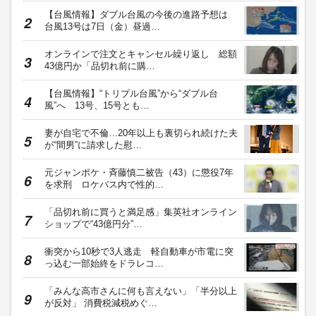
【台風情報】ダブル台風の今後の進路予想は
台風13号は7日（金）昼過…
オンラインで注文とキャンセル繰り返し 総額
43億円か「品切れ前に購…
【台風情報】“トリプル台風”から“ダブル台
風”へ 13号、15号とも…
妻が自宅で不倫…20年以上も裏切られ続けた夫
が“間男”に請求した慰…
元ジャンポケ・斉藤慎二被告（43）に懲役7年
を求刑 ロケバス内で性的…
「品切れ前に買うと満足感」集英社オンライン
ショップで“43億円分”…
衝突から10秒で3人逃走 軽自動車が市電に突
っ込む一部始終をドラレコ…
「みんな高市さんに何も言えない」「半分以上
が反対」 消費税減税めぐ…