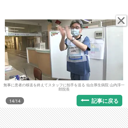
無事に患者の移送を終えてスタッフに拍手を送る 仙台厚生病院 山内淳一
郎院長
記事に戻る
14
/14