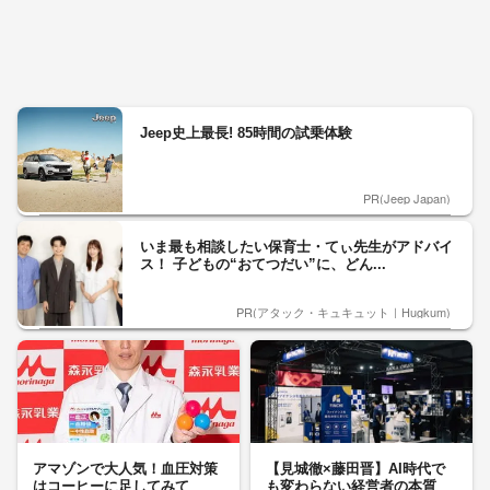
Jeep史上最長! 85時間の試乗体験
PR(Jeep Japan)
いま最も相談したい保育士・てぃ先生がアドバイ
ス！ 子どもの“おてつだい”に、どん...
PR(アタック・キュキュット｜Hugkum)
アマゾンで大人気！血圧対策
【見城徹×藤田晋】AI時代で
はコーヒーに足してみて
も変わらない経営者の本質