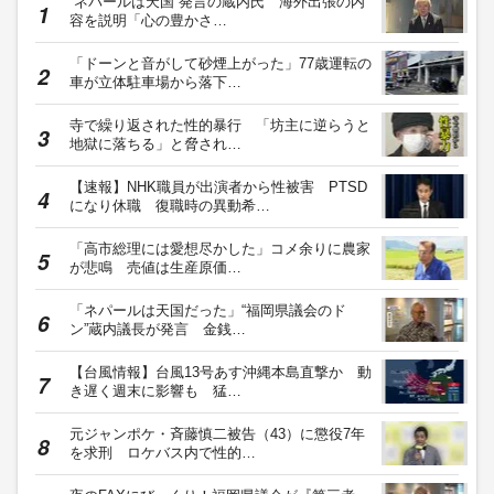
“ネパールは天国”発言の蔵内氏 海外出張の内
容を説明「心の豊かさ…
「ドーンと音がして砂煙上がった」77歳運転の
車が立体駐車場から落下…
寺で繰り返された性的暴行 「坊主に逆らうと
地獄に落ちる」と脅され…
【速報】NHK職員が出演者から性被害 PTSD
になり休職 復職時の異動希…
「高市総理には愛想尽かした」コメ余りに農家
が悲鳴 売値は生産原価…
「ネパールは天国だった」“福岡県議会のド
ン”蔵内議長が発言 金銭…
【台風情報】台風13号あす沖縄本島直撃か 動
き遅く週末に影響も 猛…
元ジャンポケ・斉藤慎二被告（43）に懲役7年
を求刑 ロケバス内で性的…