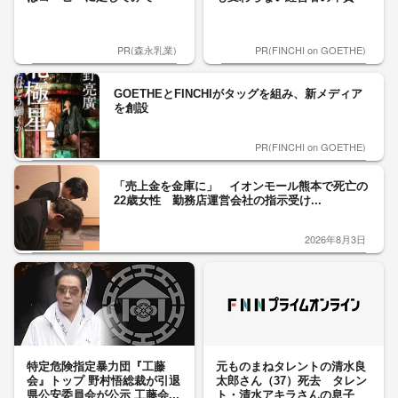
PR(森永乳業)
PR(FINCHI on GOETHE)
GOETHEとFINCHIがタッグを組み、新メディア
を創設
PR(FINCHI on GOETHE)
「売上金を金庫に」 イオンモール熊本で死亡の
22歳女性 勤務店運営会社の指示受け...
2026年8月3日
特定危険指定暴力団『工藤
元ものまねタレントの清水良
会』トップ 野村悟総裁が引退
太郎さん（37）死去 タレン
県公安委員会が公示 工藤会...
ト・清水アキラさんの息子