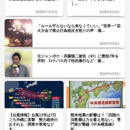
｜...
2026年7月31日
2026年8月2日
「ルール守らないなら来なくていい」“世界一”花
火大会で禁止行為相次ぎ怒りの声 場...
2026年8月3日
元ジャンポケ・斉藤慎二被告（43）に懲役7年を
求刑 ロケバス内で性的暴行など 被...
2026年8月5日
【台風情報】台風13号は7日
熊本地震の影響は？「四国の
ごろ沖縄に直撃 勢力維持の
活断層は力を蓄え危ない」 専
おそれも 関東や東海など
門家が警鐘《中央構造線》
太...
M...