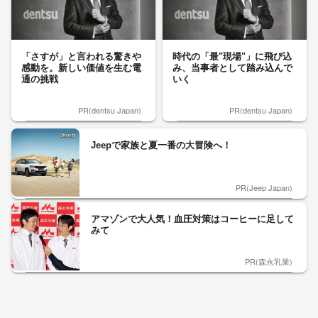
「さすが」と言われる驚きや
時代の「最"現場"」に飛び込
感動を。新しい価値を生む電
み、当事者として踏み込んで
通の挑戦
いく
PR(dentsu Japan)
PR(dentsu Japan)
Jeepで家族と夏一番の大冒険へ！
PR(Jeep Japan)
アマゾンで大人気！血圧対策はコーヒーに足して
みて
PR(森永乳業)