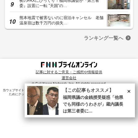
夜のFAXにびっくり！福岡県議会が『第三者
委』設置に一転 ‟天国”の…
熊本地震で被害ないのに宿泊キャンセル 老舗
温泉宿は数千万円の損失…
ランキング一覧へ
記事に対するご意見・ご感想や情報提供
運営会社
© Fuji News Network, Inc. All rights reserved.
×
【この記事もオススメ】
当ウェブサイトでは、ユーザのニーズ・興味・関⼼に合致したコンテンツや広告配信を提供する
ためにクッキーを使⽤しています。詳細は、
プライバシーポリシー
をご確認ください。
福岡県議の金銭授受疑惑「他県
でも同様のうわさが」蔵内議長
は第三者委に...