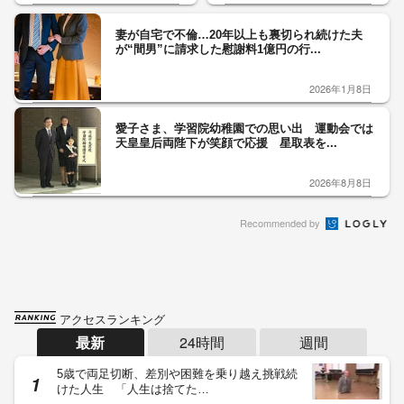
妻が自宅で不倫…20年以上も裏切られ続けた夫
が“間男”に請求した慰謝料1億円の行...
2026年1月8日
愛子さま、学習院幼稚園での思い出 運動会では
天皇皇后両陛下が笑顔で応援 星取表を...
2026年8月8日
Recommended by
アクセスランキング
最新
24時間
週間
5歳で両足切断、差別や困難を乗り越え挑戦続
けた人生 「人生は捨てた…