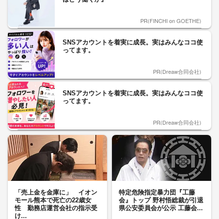
PR(FINCHI on GOETHE)
SNSアカウントを着実に成長。実はみんなココ使
ってます。
PR(Dreaw合同会社)
SNSアカウントを着実に成長。実はみんなココ使
ってます。
PR(Dreaw合同会社)
「売上金を金庫に」 イオン
特定危険指定暴力団『工藤
モール熊本で死亡の22歳女
会』トップ 野村悟総裁が引退
性 勤務店運営会社の指示受
県公安委員会が公示 工藤会...
け...