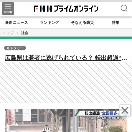
検索
最新ニュース
ランキング
そなえる防災
特集
トップ
社会
ギャラリー
広島県は若者に逃げられている？ 転出超過“3
年連続ワースト1位” 専門家「完全に時代遅
れ、県は反省して」