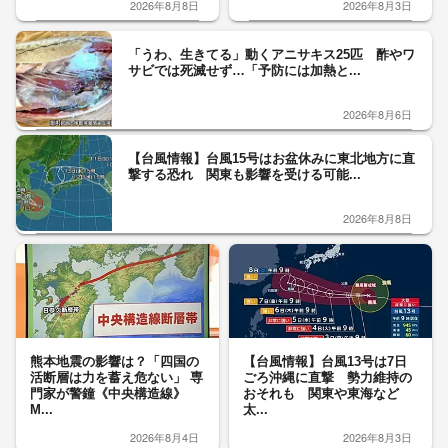
2026年8月8日
2026年8月3日
「うわ、生きてる」動くアニサキス25匹 酢やワ
サビでは死滅せず…「予防には加熱と...
2026年8月6日
【台風情報】台風15号はお盆休みに東北地方に直
撃する恐れ 関東も影響を受ける可能...
2026年8月8日
熊本地震の影響は？「四国の
【台風情報】台風13号は7日
活断層は力を蓄え危ない」 専
ごろ沖縄に直撃 勢力維持の
門家が警鐘《中央構造線》
おそれも 関東や東海など
M...
太...
2026年8月4日
2026年8月3日