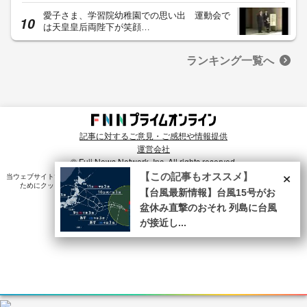
愛子さま、学習院幼稚園での思い出 運動会で
は天皇皇后両陛下が笑顔…
ランキング一覧へ
記事に対するご意見・ご感想や情報提供
運営会社
© Fuji News Network, Inc. All rights reserved.
×
【この記事もオススメ】
当ウェブサイトでは、ユーザのニーズ・興味・関⼼に合致したコンテンツや広告配信を提供する
ためにクッキーを使⽤しています。詳細は、
プライバシーポリシー
をご確認ください。
【台風最新情報】台風15号がお
盆休み直撃のおそれ 列島に台風
が接近し...