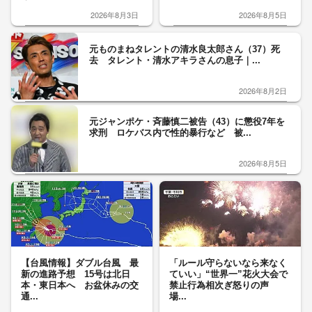
2026年8月3日
2026年8月5日
元ものまねタレントの清水良太郎さん（37）死
去 タレント・清水アキラさんの息子｜...
2026年8月2日
元ジャンポケ・斉藤慎二被告（43）に懲役7年を
求刑 ロケバス内で性的暴行など 被...
2026年8月5日
【台風情報】ダブル台風 最
「ルール守らないなら来なく
新の進路予想 15号は北日
ていい」“世界一”花火大会で
本・東日本へ お盆休みの交
禁止行為相次ぎ怒りの声
通...
場...