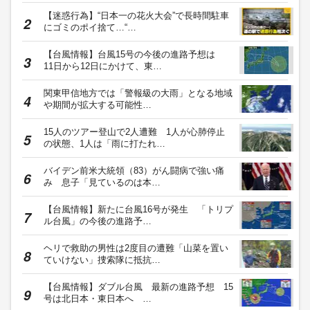
【迷惑行為】“日本一の花火大会”で長時間駐車
にゴミのポイ捨て…“…
【台風情報】台風15号の今後の進路予想は
11日から12日にかけて、東…
関東甲信地方では「警報級の大雨」となる地域
や期間が拡大する可能性…
15人のツアー登山で2人遭難 1人が心肺停止
の状態、1人は「雨に打たれ…
バイデン前米大統領（83）がん闘病で強い痛
み 息子「見ているのは本…
【台風情報】新たに台風16号が発生 「トリプ
ル台風」の今後の進路予…
ヘリで救助の男性は2度目の遭難「山菜を置い
ていけない」捜索隊に抵抗…
【台風情報】ダブル台風 最新の進路予想 15
号は北日本・東日本へ …