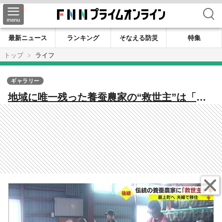
検索
最新ニュース
ランキング
そなえる防災
特集
トップ
ライフ
ギャラリー
地域に唯一残った養蚕農家の“救世主”は「移
住してきた夫婦」 伝統を次の世代へ…続く
修行の日々【山形発】