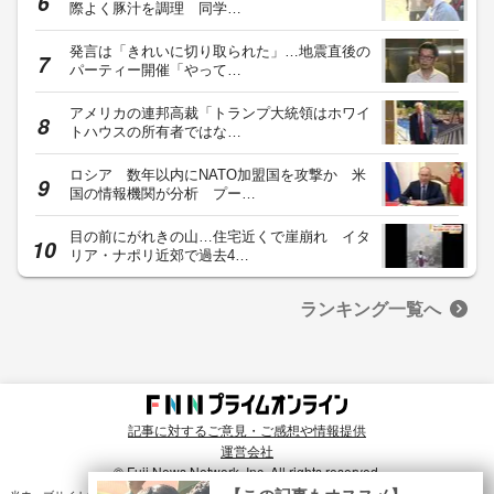
際よく豚汁を調理 同学…
発言は「きれいに切り取られた」…地震直後の
パーティー開催「やって…
アメリカの連邦高裁「トランプ大統領はホワイ
トハウスの所有者ではな…
ロシア 数年以内にNATO加盟国を攻撃か 米
国の情報機関が分析 プー…
目の前にがれきの山…住宅近くで崖崩れ イタ
リア・ナポリ近郊で過去4…
ランキング一覧へ
記事に対するご意見・ご感想や情報提供
運営会社
© Fuji News Network, Inc. All rights reserved.