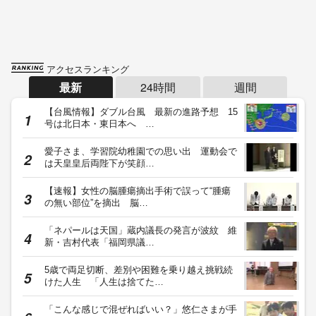
アクセスランキング
最新
24時間
週間
【台風情報】ダブル台風 最新の進路予想 15
号は北日本・東日本へ …
愛子さま、学習院幼稚園での思い出 運動会で
は天皇皇后両陛下が笑顔…
【速報】女性の脳腫瘍摘出手術で誤って“腫瘍
の無い部位”を摘出 脳…
「ネパールは天国」蔵内議長の発言が波紋 維
新・吉村代表「福岡県議…
5歳で両足切断、差別や困難を乗り越え挑戦続
けた人生 「人生は捨てた…
「こんな感じで混ぜればいい？」悠仁さまが手