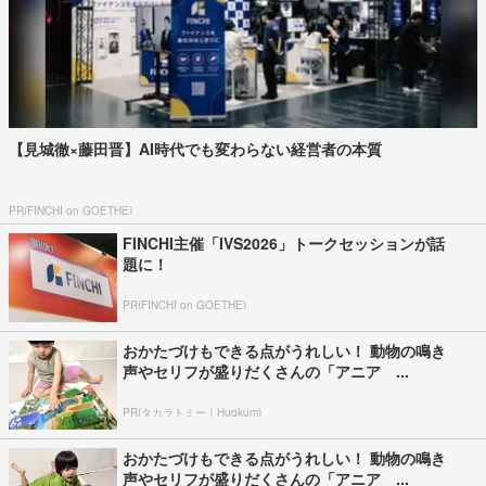
【見城徹×藤田晋】AI時代でも変わらない経営者の本質
PR(FINCHI on GOETHE)
FINCHI主催「IVS2026」トークセッションが話
題に！
PR(FINCHI on GOETHE)
おかたづけもできる点がうれしい！ 動物の鳴き
声やセリフが盛りだくさんの「アニア ...
PR(タカラトミー｜Hugkum)
おかたづけもできる点がうれしい！ 動物の鳴き
声やセリフが盛りだくさんの「アニア ...