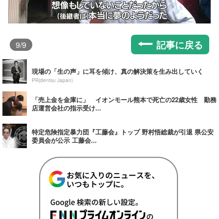
記事に戻る
9
/9
現場の「生の声」に耳を傾け、真の解決策を生み出していく
PR(dentsu Japan)
「売上金を金庫に」 イオンモール熊本で死亡の22歳女性 勤務
店運営会社の指示受け...
特定危険指定暴力団『工藤会』トップ 野村悟総裁が引退 県公安
委員会が公示 工藤会...