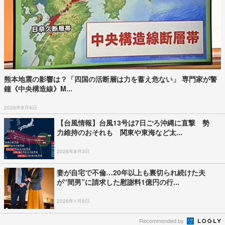
熊本地震の影響は？「四国の活断層は力を蓄え危ない」 専門家が警
鐘《中央構造線》M...
2026年8月4日
【台風情報】台風13号は7日ごろ沖縄に直撃 勢
力維持のおそれも 関東や東海など太...
2026年8月3日
妻が自宅で不倫…20年以上も裏切られ続けた夫
が“間男”に請求した慰謝料1億円の行...
2026年1月8日
Recommended by