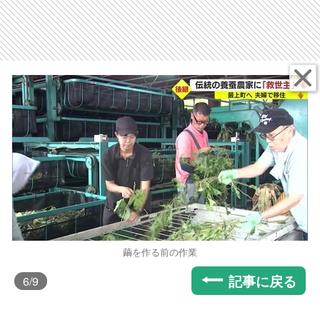
繭を作る前の作業
記事に戻る
6
/9