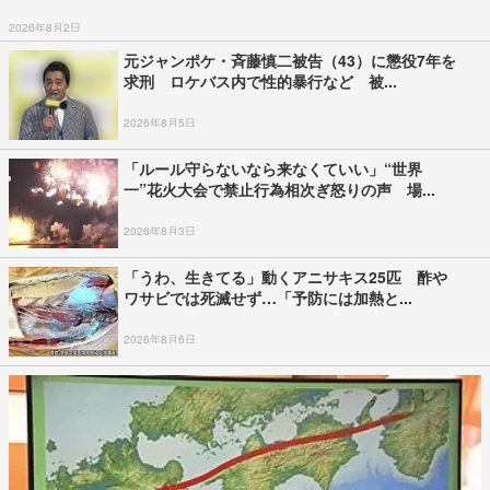
2026年8月2日
元ジャンポケ・斉藤慎二被告（43）に懲役7年を
求刑 ロケバス内で性的暴行など 被...
2026年8月5日
「ルール守らないなら来なくていい」“世界
一”花火大会で禁止行為相次ぎ怒りの声 場...
2026年8月3日
「うわ、生きてる」動くアニサキス25匹 酢や
ワサビでは死滅せず…「予防には加熱と...
2026年8月6日