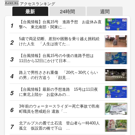
アクセスランキング
最新
24時間
週間
【台風情報】台風15号 進路予想 お盆休み直
撃へ 東北南部・関東に…
5歳で両足切断、差別や困難を乗り越え挑戦続
けた人生 「人生は捨てた…
【台風情報】台風15号の今後の進路予想は
11日から12日にかけて日本…
路上で男性さされ重傷 「20代～30代くらい
の男」の行方追う 「顔見…
【台風情報】最新の予想進路 15号は11日夜
に東北上陸か お盆休みの…
3年前のウォータースライダー死亡事故で邑南
町職員を懲戒処分 遺族「…
北アルプスの麓で土石流 登山者ら一時400人
孤立 仮設置の橋で下山 …