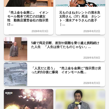
「売上金を金庫に」 イオン
元ものまねタレントの清水良
モール熊本で死亡の22歳女
太郎さん（37）死去 タレン
性 勤務店運営会社の指示受
ト・清水アキラさんの息子
け...
｜...
2026年8月3日
2026年8月2日
5歳で両足切断、差別や困難を乗り越え挑戦続け
た人生 「人生は捨てたものじゃない」...
2026年8月8日
「人災だと思う」 “売上金を金庫に”指示受け戻
った約5分後に爆発 イオンモール熊...
2026年8月3日