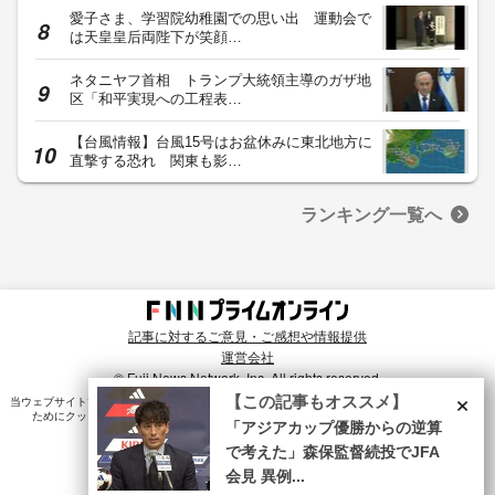
愛子さま、学習院幼稚園での思い出 運動会で
は天皇皇后両陛下が笑顔…
ネタニヤフ首相 トランプ大統領主導のガザ地
区「和平実現への工程表…
【台風情報】台風15号はお盆休みに東北地方に
直撃する恐れ 関東も影…
ランキング一覧へ
記事に対するご意見・ご感想や情報提供
運営会社
© Fuji News Network, Inc. All rights reserved.
×
【この記事もオススメ】
当ウェブサイトでは、ユーザのニーズ・興味・関⼼に合致したコンテンツや広告配信を提供する
ためにクッキーを使⽤しています。詳細は、
プライバシーポリシー
をご確認ください。
「アジアカップ優勝からの逆算
で考えた」森保監督続投でJFA
会見 異例...