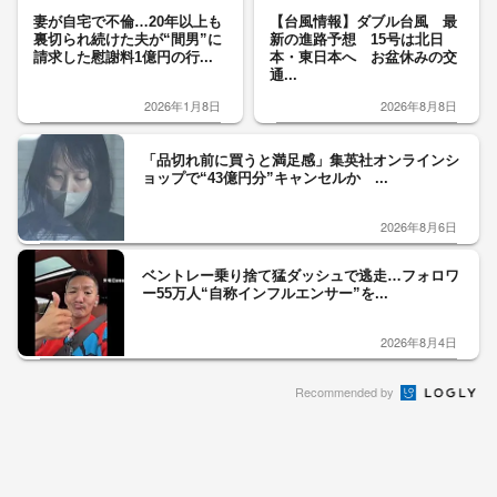
妻が自宅で不倫…20年以上も
【台風情報】ダブル台風 最
裏切られ続けた夫が“間男”に
新の進路予想 15号は北日
請求した慰謝料1億円の行...
本・東日本へ お盆休みの交
通...
2026年1月8日
2026年8月8日
「品切れ前に買うと満足感」集英社オンラインシ
ョップで“43億円分”キャンセルか ...
2026年8月6日
ベントレー乗り捨て猛ダッシュで逃走…フォロワ
ー55万人“自称インフルエンサー”を...
2026年8月4日
Recommended by