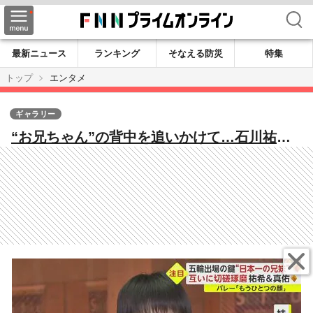
検索
最新ニュース
ランキング
そなえる防災
特集
トップ
エンタメ
ギャラリー
“お兄ちゃん”の背中を追いかけて…石川祐希
(27)&真佑(23) 互いに切磋琢磨する“日本一の
兄妹”は五輪出場の鍵