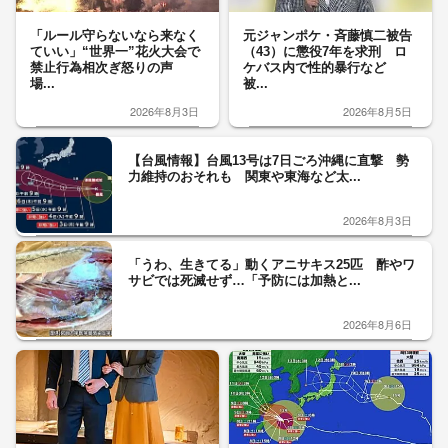
「ルール守らないなら来なく
元ジャンポケ・斉藤慎二被告
ていい」“世界一”花火大会で
（43）に懲役7年を求刑 ロ
禁止行為相次ぎ怒りの声
ケバス内で性的暴行など
場...
被...
2026年8月3日
2026年8月5日
【台風情報】台風13号は7日ごろ沖縄に直撃 勢
力維持のおそれも 関東や東海など太...
2026年8月3日
「うわ、生きてる」動くアニサキス25匹 酢やワ
サビでは死滅せず…「予防には加熱と...
2026年8月6日