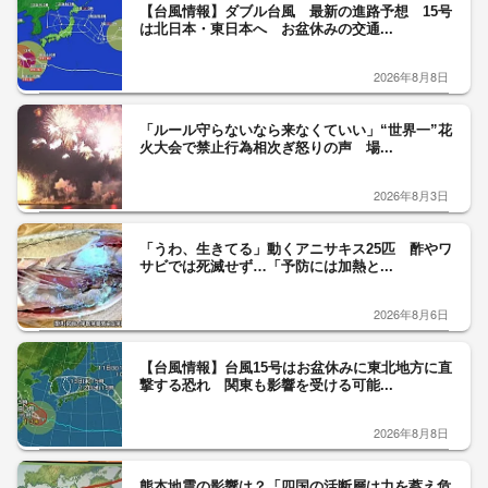
【台風情報】ダブル台風 最新の進路予想 15号
は北日本・東日本へ お盆休みの交通...
2026年8月8日
「ルール守らないなら来なくていい」“世界一”花
火大会で禁止行為相次ぎ怒りの声 場...
2026年8月3日
「うわ、生きてる」動くアニサキス25匹 酢やワ
サビでは死滅せず…「予防には加熱と...
2026年8月6日
【台風情報】台風15号はお盆休みに東北地方に直
撃する恐れ 関東も影響を受ける可能...
2026年8月8日
熊本地震の影響は？「四国の活断層は力を蓄え危