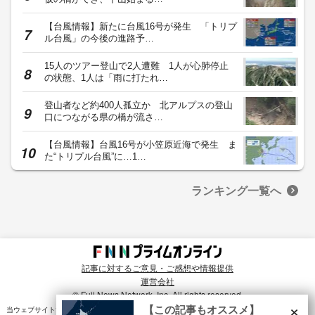
【台風情報】新たに台風16号が発生 「トリプ
ル台風」の今後の進路予…
15人のツアー登山で2人遭難 1人が心肺停止
の状態、1人は「雨に打たれ…
登山者など約400人孤立か 北アルプスの登山
口につながる県の橋が流さ…
【台風情報】台風16号が小笠原近海で発生 ま
た“トリプル台風”に…1…
ランキング一覧へ
記事に対するご意見・ご感想や情報提供
運営会社
© Fuji News Network, Inc. All rights reserved.
×
【この記事もオススメ】
当ウェブサイトでは、ユーザのニーズ・興味・関⼼に合致したコンテンツや広告配信を提供する