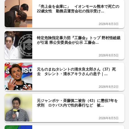
「売上金を金庫に」 イオンモール熊本で死亡の
22歳女性 勤務店運営会社の指示受け...
2026年8月3日
特定危険指定暴力団『工藤会』トップ 野村悟総裁
が引退 県公安委員会が公示 工藤会...
2026年8月5日
元ものまねタレントの清水良太郎さん（37）死
去 タレント・清水アキラさんの息子｜...
2026年8月2日
元ジャンポケ・斉藤慎二被告（43）に懲役7年を
求刑 ロケバス内で性的暴行など 被...
2026年8月5日