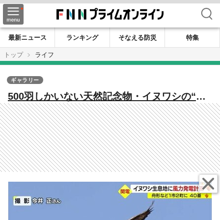
検索
最新ニュース
ランキング
そなえる防災
特集
トップ
ライフ
ギャラリー
500羽しかいない天然記念物・イヌワシの“つ
がい”生息地に関西電力が大規模風力発電計
画…「県内最大の40基」 町民から厳しい声
も【山形発】