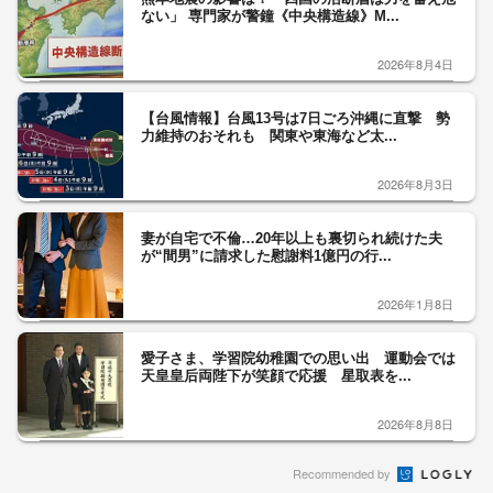
ない」 専門家が警鐘《中央構造線》M...
2026年8月4日
【台風情報】台風13号は7日ごろ沖縄に直撃 勢
力維持のおそれも 関東や東海など太...
2026年8月3日
妻が自宅で不倫…20年以上も裏切られ続けた夫
が“間男”に請求した慰謝料1億円の行...
2026年1月8日
愛子さま、学習院幼稚園での思い出 運動会では
天皇皇后両陛下が笑顔で応援 星取表を...
2026年8月8日
Recommended by