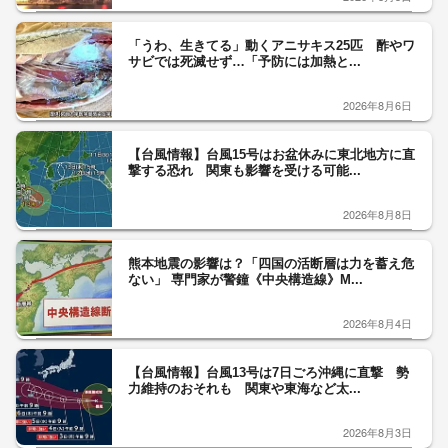
「うわ、生きてる」動くアニサキス25匹 酢やワ
サビでは死滅せず…「予防には加熱と...
2026年8月6日
【台風情報】台風15号はお盆休みに東北地方に直
撃する恐れ 関東も影響を受ける可能...
2026年8月8日
熊本地震の影響は？「四国の活断層は力を蓄え危
ない」 専門家が警鐘《中央構造線》M...
2026年8月4日
【台風情報】台風13号は7日ごろ沖縄に直撃 勢
力維持のおそれも 関東や東海など太...
2026年8月3日