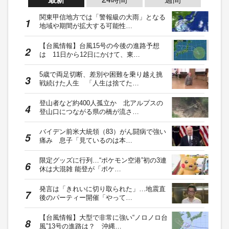
関東甲信地方では「警報級の大雨」となる
地域や期間が拡大する可能性…
【台風情報】台風15号の今後の進路予想
は 11日から12日にかけて、東…
5歳で両足切断、差別や困難を乗り越え挑
戦続けた人生 「人生は捨てた…
登山者など約400人孤立か 北アルプスの
登山口につながる県の橋が流さ…
バイデン前米大統領（83）がん闘病で強い
痛み 息子「見ているのは本…
限定グッズに行列…“ポケモン空港”初の3連
休は大混雑 能登が「ポケ…
発言は「きれいに切り取られた」…地震直
後のパーティー開催「やって…
【台風情報】大型で非常に強い“ノロノロ台
風”13号の進路は？ 沖縄…