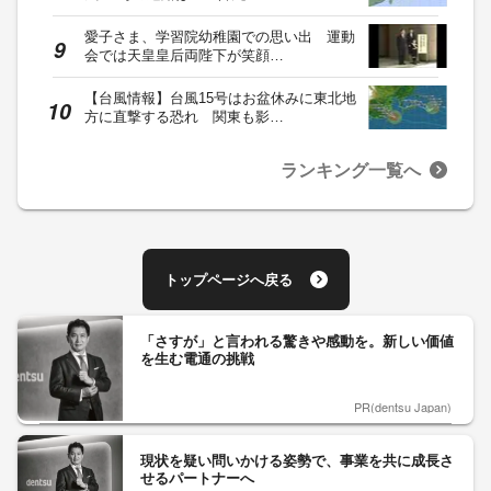
愛子さま、学習院幼稚園での思い出 運動
会では天皇皇后両陛下が笑顔…
【台風情報】台風15号はお盆休みに東北地
方に直撃する恐れ 関東も影…
ランキング一覧へ
トップページへ戻る
「さすが」と言われる驚きや感動を。新しい価値
を生む電通の挑戦
PR(dentsu Japan)
現状を疑い問いかける姿勢で、事業を共に成長さ
せるパートナーへ