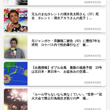
2026年8月5日
元ものまねタレントの清水良太郎さん（37）死
去 タレント・清水アキラさんの息子｜...
2026年8月2日
元ジャンポケ・斉藤慎二被告（43）に懲役7年を
求刑 ロケバス内で性的暴行など 被...
2026年8月5日
【台風情報】ダブル台風 最新の進路予想 15号
は北日本・東日本へ お盆休みの交通...
2026年8月8日
「ルール守らないなら来なくていい」“世界一”花
火大会で禁止行為相次ぎ怒りの声 場...
2026年8月3日