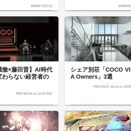
2026年7月31日
2026年
城徹×藤田晋】AI時代
シェア別荘「COCO VI
変わらない経営者の
A Owners」3選
PR(COCO VILLA on GOE
PR(FINCHI on GOETHE)