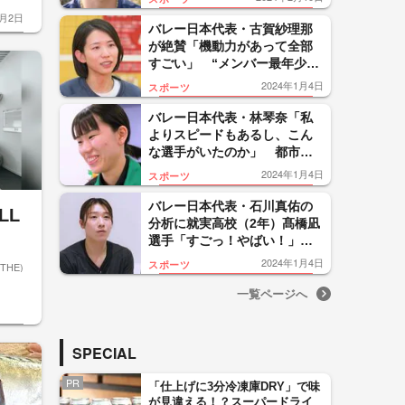
籍の真意
8月2日
バレー日本代表・古賀紗理那
が絶賛「機動力があって全部
すごい」 “メンバー最年少日
本代表”共栄学園（2年）秋本
2024年1月4日
スポーツ
美空選手【春高バレー2024・
NEXTヒロイン】
バレー日本代表・林琴奈「私
よりスピードもあるし、こん
な選手がいたのか」 都市大
塩尻（3年）北村萌恵選手【春
2024年1月4日
スポーツ
高バレー2024・NEXTヒロイ
ン】
バレー日本代表・石川真佑の
LL
分析に就実高校（2年）髙橋凪
選手「すごっ！やばい！」
【春高バレー2024・NEXTヒ
2024年1月4日
スポーツ
THE)
ロイン】
一覧ページへ
SPECIAL
PR
「仕上げに3分冷凍庫DRY」で味
が見違える！？スーパードライ