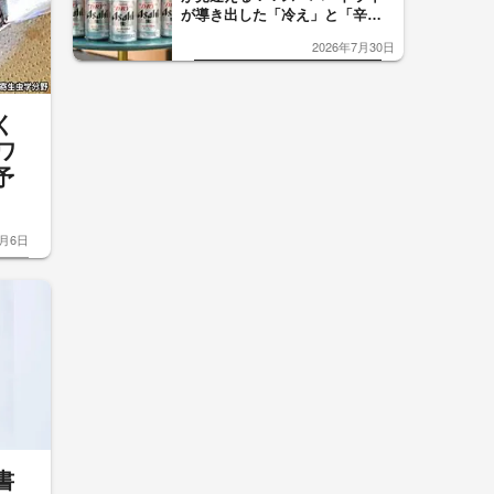
が導き出した「冷え」と「辛
口」のおいしい関係 青く変化
2026年7月30日
した「辛口カーブ」が飲み頃の
サイン！
く
ワ
予
8月6日
書