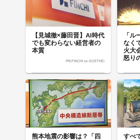
【見城徹×藤田晋】AI時代
「ル
でも変わらない経営者の
なく
本質
火大
怒りの
PR(FINCHI on GOETHE)
熊本地震の影響は？「四
すべ