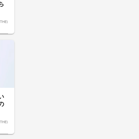
ち
ETHE)
い
の
ETHE)