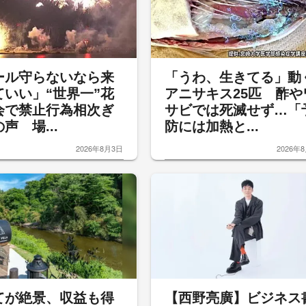
ール守らないなら来
「うわ、生きてる」動
ていい」“世界一”花
アニサキス25匹 酢や
会で禁止行為相次ぎ
サビでは死滅せず…「
声 場...
防には加熱と...
2026年8月3日
2026年
てが絶景、収益も得
【西野亮廣】ビジネス