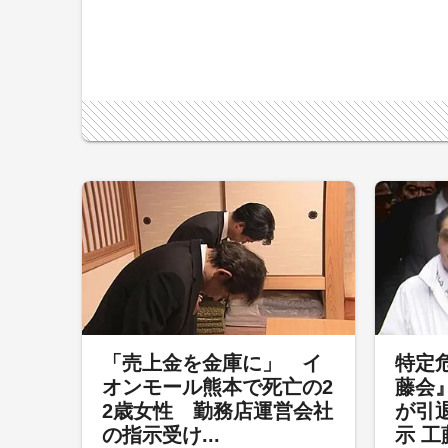
「売上金を金庫に」 イ
特定
オンモール熊本で死亡の2
藤会
2歳女性 勤務店運営会社
が引
の指示受け...
示 工藤