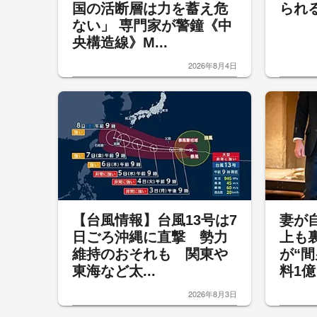
国の活断層は力を蓄え危
られ
ない」 専門家が警鐘《中
央構造線》M...
2026年8月4日
【台風情報】台風13号は7
妻が
日ごろ沖縄に直撃 勢力
上も
維持のおそれも 関東や
が“
東海など太...
料1億
2026年8月3日