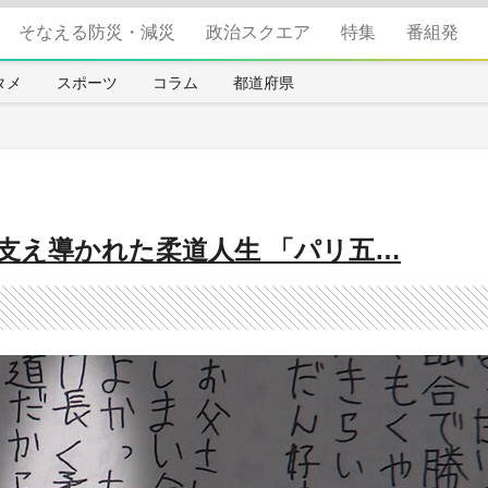
そなえる防災・減災
政治スクエア
特集
番組発
タメ
スポーツ
コラム
都道府県
 支え導かれた柔道人生 「パリ五…