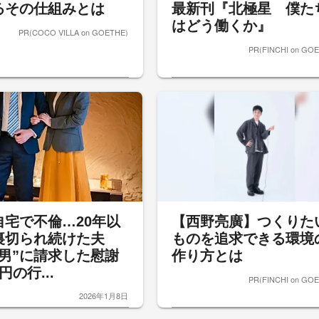
るその仕組みとは
最新刊『北極星 僕た
はどう働くか』
PR(COCO VILLA on GOETHE)
PR(FINCHI on GO
自宅で不倫…20年以
【西野亮廣】つくりた
裏切られ続けた夫
ものを追求できる環境
間男”に請求した慰謝
作り方とは
円の行...
PR(FINCHI on GO
2026年1月8日