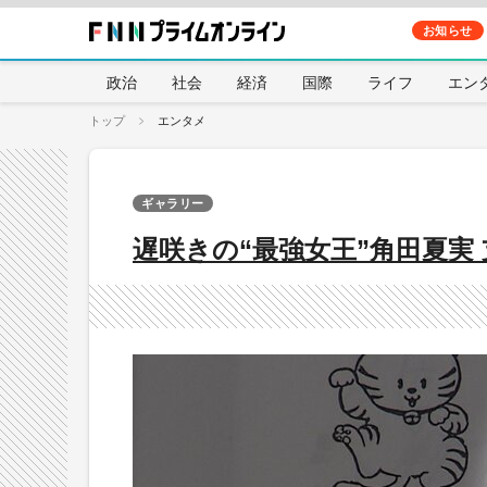
お知らせ
政治
社会
経済
国際
ライフ
エン
トップ
エンタメ
ギャラリー
遅咲きの“最強女王”角田夏実