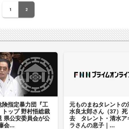
1
2
危険指定暴力団『工
元ものまねタレントの
』トップ 野村悟総裁
水良太郎さん（37）死
退 県公安委員会が公
去 タレント・清水ア
会...
ラさんの息子｜...