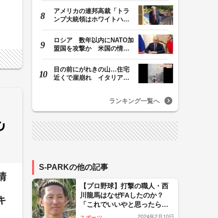
アメリカの連邦高裁「トラ
ンプ大統領はホワイトハウ
スの所有者ではな…
ロシア 数年以内にNATO加
盟国を攻撃か 米国の情報
機関が分析 プー…
目の前にがれきの山…住宅
近くで崖崩れ イタリア・
ナポリ近郊で過去4…
ランキング一覧へ
S-PARKの他の記事
清
【プロ野球】打撃の職人・西
川龍馬はなぜFAしたのか？
キ
「これでいいやと思ったら止
まる」広島からオリックス移
2024年2月10日
スポーツ