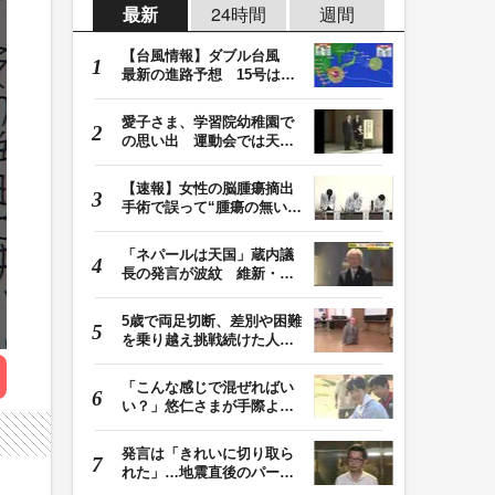
最新
24時間
週間
【台風情報】ダブル台風
最新の進路予想 15号は北
日本・東日本へ …
愛子さま、学習院幼稚園で
の思い出 運動会では天皇
皇后両陛下が笑顔…
【速報】女性の脳腫瘍摘出
手術で誤って“腫瘍の無い部
位”を摘出 脳…
「ネパールは天国」蔵内議
長の発言が波紋 維新・吉
村代表「福岡県議…
5歳で両足切断、差別や困難
を乗り越え挑戦続けた人
生 「人生は捨てた…
「こんな感じで混ぜればい
い？」悠仁さまが手際よく
豚汁を調理 同学…
発言は「きれいに切り取ら
れた」…地震直後のパーテ
ィー開催「やって…