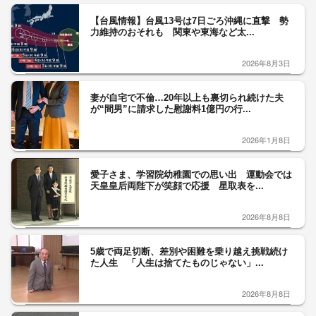
【台風情報】台風13号は7日ごろ沖縄に直撃 勢
力維持のおそれも 関東や東海など太...
2026年8月3日
妻が自宅で不倫…20年以上も裏切られ続けた夫
が“間男”に請求した慰謝料1億円の行...
2026年1月8日
愛子さま、学習院幼稚園での思い出 運動会では
天皇皇后両陛下が笑顔で応援 星取表を...
2026年8月8日
5歳で両足切断、差別や困難を乗り越え挑戦続け
た人生 「人生は捨てたものじゃない」...
2026年8月8日