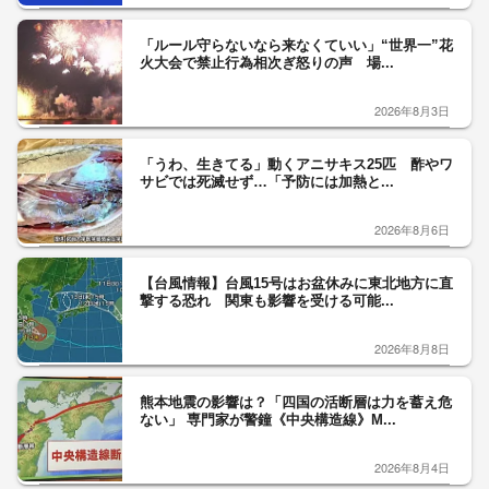
「ルール守らないなら来なくていい」“世界一”花
火大会で禁止行為相次ぎ怒りの声 場...
2026年8月3日
「うわ、生きてる」動くアニサキス25匹 酢やワ
サビでは死滅せず…「予防には加熱と...
2026年8月6日
【台風情報】台風15号はお盆休みに東北地方に直
撃する恐れ 関東も影響を受ける可能...
2026年8月8日
熊本地震の影響は？「四国の活断層は力を蓄え危
ない」 専門家が警鐘《中央構造線》M...
2026年8月4日