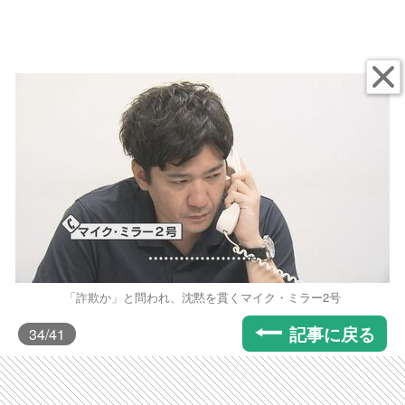
「詐欺か」と問われ、沈黙を貫くマイク・ミラー2号
記事に戻る
34
/41