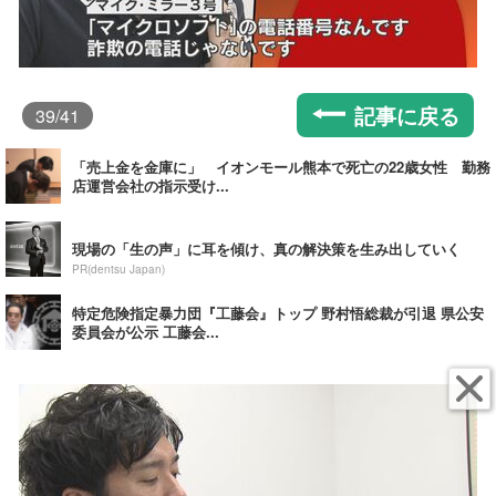
記事に戻る
39
/41
「売上金を金庫に」 イオンモール熊本で死亡の22歳女性 勤務
店運営会社の指示受け...
現場の「生の声」に耳を傾け、真の解決策を生み出していく
PR(dentsu Japan)
特定危険指定暴力団『工藤会』トップ 野村悟総裁が引退 県公安
委員会が公示 工藤会...