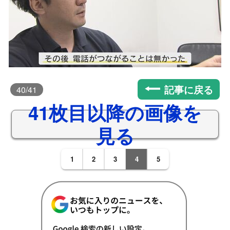
記事に戻る
40
/41
41枚目以降の画像を
見る
1
2
3
4
5