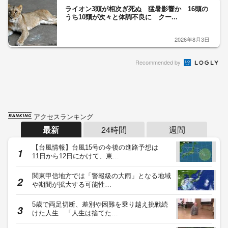
ライオン3頭が相次ぎ死ぬ 猛暑影響か 16頭の
うち10頭が次々と体調不良に クー...
2026年8月3日
Recommended by
アクセスランキング
最新
24時間
週間
【台風情報】台風15号の今後の進路予想は
11日から12日にかけて、東…
関東甲信地方では「警報級の大雨」となる地域
や期間が拡大する可能性…
5歳で両足切断、差別や困難を乗り越え挑戦続
けた人生 「人生は捨てた…