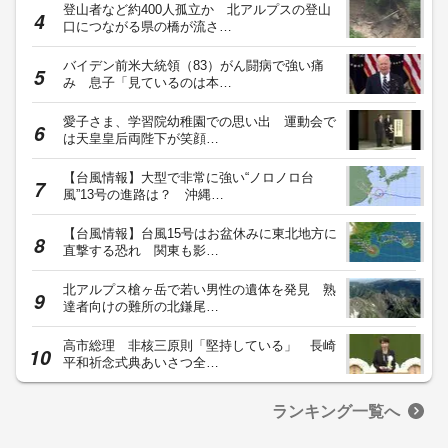
登山者など約400人孤立か 北アルプスの登山
口につながる県の橋が流さ…
バイデン前米大統領（83）がん闘病で強い痛
み 息子「見ているのは本…
愛子さま、学習院幼稚園での思い出 運動会で
は天皇皇后両陛下が笑顔…
【台風情報】大型で非常に強い“ノロノロ台
風”13号の進路は？ 沖縄…
【台風情報】台風15号はお盆休みに東北地方に
直撃する恐れ 関東も影…
北アルプス槍ヶ岳で若い男性の遺体を発見 熟
達者向けの難所の北鎌尾…
高市総理 非核三原則「堅持している」 長崎
平和祈念式典あいさつ全…
ランキング一覧へ