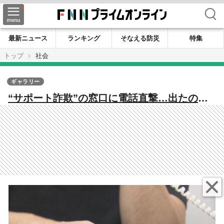
検索
最新ニュース
ランキング
そなえる防災
特集
トップ
社会
ギャラリー
“サポート詐欺”の窓口に電話直撃…出たの
は“3人のマイク・ミラー”？ 県内でも約1500
万円被害【福岡発】