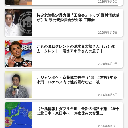
2026年8月3日
特定危険指定暴力団『工藤会』トップ 野村悟総裁
が引退 県公安委員会が公示 工藤会...
2026年8月5日
元ものまねタレントの清水良太郎さん（37）死
去 タレント・清水アキラさんの息子｜...
2026年8月2日
元ジャンポケ・斉藤慎二被告（43）に懲役7年を
求刑 ロケバス内で性的暴行など 被...
2026年8月5日
【台風情報】ダブル台風 最新の進路予想 15号
は北日本・東日本へ お盆休みの交通...
2026年8月8日