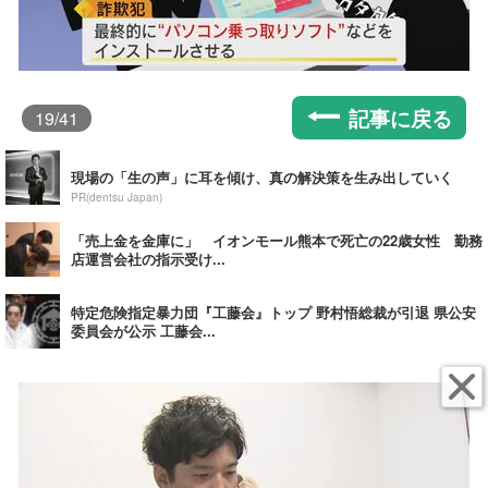
記事に戻る
19
/41
現場の「生の声」に耳を傾け、真の解決策を生み出していく
PR(dentsu Japan)
「売上金を金庫に」 イオンモール熊本で死亡の22歳女性 勤務
店運営会社の指示受け...
特定危険指定暴力団『工藤会』トップ 野村悟総裁が引退 県公安
委員会が公示 工藤会...