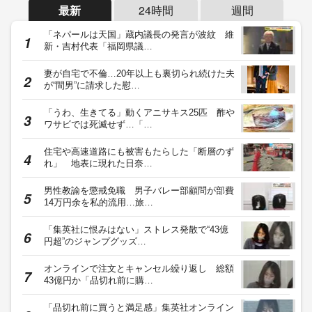
最新
24時間
週間
「ネパールは天国」蔵内議長の発言が波紋 維
新・吉村代表「福岡県議…
妻が自宅で不倫…20年以上も裏切られ続けた夫
が“間男”に請求した慰…
「うわ、生きてる」動くアニサキス25匹 酢や
ワサビでは死滅せず…「…
住宅や高速道路にも被害もたらした「断層のず
れ」 地表に現れた日奈…
男性教諭を懲戒免職 男子バレー部顧問が部費
14万円余を私的流用…旅…
「集英社に恨みはない」ストレス発散で“43億
円超”のジャンプグッズ…
オンラインで注文とキャンセル繰り返し 総額
43億円か「品切れ前に購…
「品切れ前に買うと満足感」集英社オンライン