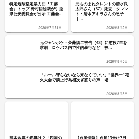
特定危険指定暴力団『工藤
元ものまねタレントの清水良
会』トップ 野村悟総裁が引退
太郎さん（37）死去 タレン
県公安委員会が公示 工藤会...
ト・清水アキラさんの息子
｜...
2026年7月31日
2026年8月2日
元ジャンポケ・斉藤慎二被告（43）に懲役7年を
求刑 ロケバス内で性的暴行など 被...
2026年8月5日
「ルール守らないなら来なくていい」“世界一”花
火大会で禁止行為相次ぎ怒りの声 場...
2026年8月3日
熊本地震の影響は？「四国の
【台風情報】台風13号は7日