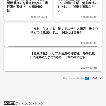
活断層は力を蓄え危ない」 専
ごろ沖縄に直撃 勢力維持の
門家が警鐘《中央構造線》
おそれも 関東や東海など
M...
太...
2026年8月4日
2026年8月3日
「うわ、生きてる」動くアニサキス25匹 酢やワ
サビでは死滅せず…「予防には加熱と...
2026年8月6日
【台風情報】トリプル台風の可能性 熱帯低気
圧“台風のたまご”発生 日本の南には台...
2026年8月5日
Recommended by
アクセスランキング