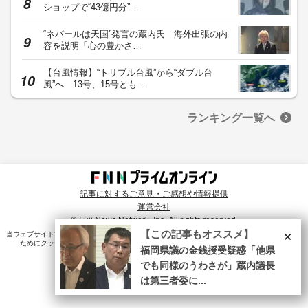
ショップで“43億円分”…
“ネパールは天国”発言の蔵内氏 海外出張の内
容を説明「心の豊かさ…
【台風情報】“トリプル台風”から“ダブル台
風”へ 13号、15号とも…
ランキング一覧へ
記事に対するご意見・ご感想や情報提供
運営会社
© Fuji News Network, Inc. All rights reserved.
×
【この記事もオススメ】
当ウェブサイトでは、ユーザのニーズ・興味・関⼼に合致したコンテンツや広告配信を提供する
ためにクッキーを使⽤しています。詳細は、
プライバシーポリシー
をご確認ください。
福岡県議の金銭授受疑惑「他県
でも同様のうわさが」蔵内議長
は第三者委に...