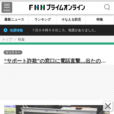
検索
最新ニュース
ランキング
そなえる防災
特集
地震情報
７日０６時５６分ころ、地震がありました。
トップ
社会
ギャラリー
“サポート詐欺”の窓口に電話直撃…出たの
は“3人のマイク・ミラー”？ 県内でも約1500
万円被害【福岡発】