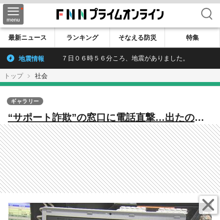
検索
最新ニュース
ランキング
そなえる防災
特集
地震情報
７日０６時５６分ころ、地震がありました。
トップ
社会
ギャラリー
“サポート詐欺”の窓口に電話直撃…出たの
は“3人のマイク・ミラー”？ 県内でも約1500
万円被害【福岡発】