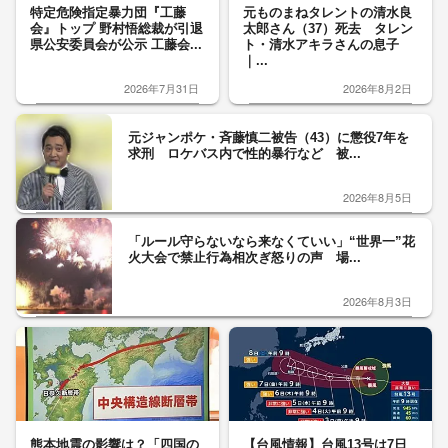
特定危険指定暴力団『工藤
元ものまねタレントの清水良
会』トップ 野村悟総裁が引退
太郎さん（37）死去 タレン
県公安委員会が公示 工藤会...
ト・清水アキラさんの息子
｜...
2026年7月31日
2026年8月2日
元ジャンポケ・斉藤慎二被告（43）に懲役7年を
求刑 ロケバス内で性的暴行など 被...
2026年8月5日
「ルール守らないなら来なくていい」“世界一”花
火大会で禁止行為相次ぎ怒りの声 場...
2026年8月3日
熊本地震の影響は？「四国の
【台風情報】台風13号は7日