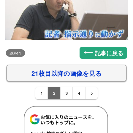
記事に戻る
20
/41
21枚目以降の画像を見る
1
2
3
4
5