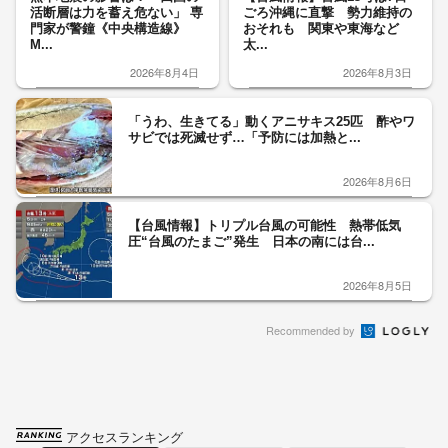
活断層は力を蓄え危ない」 専
ごろ沖縄に直撃 勢力維持の
門家が警鐘《中央構造線》
おそれも 関東や東海など
M...
太...
2026年8月4日
2026年8月3日
「うわ、生きてる」動くアニサキス25匹 酢やワ
サビでは死滅せず…「予防には加熱と...
2026年8月6日
【台風情報】トリプル台風の可能性 熱帯低気
圧“台風のたまご”発生 日本の南には台...
2026年8月5日
Recommended by
アクセスランキング