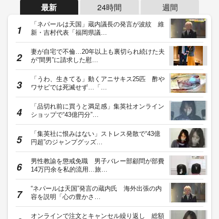
最新
24時間
週間
「ネパールは天国」蔵内議長の発言が波紋 維
新・吉村代表「福岡県議…
妻が自宅で不倫…20年以上も裏切られ続けた夫
が“間男”に請求した慰…
「うわ、生きてる」動くアニサキス25匹 酢や
ワサビでは死滅せず…「…
「品切れ前に買うと満足感」集英社オンライン
ショップで“43億円分”…
「集英社に恨みはない」ストレス発散で“43億
円超”のジャンプグッズ…
男性教諭を懲戒免職 男子バレー部顧問が部費
14万円余を私的流用…旅…
“ネパールは天国”発言の蔵内氏 海外出張の内
容を説明「心の豊かさ…
オンラインで注文とキャンセル繰り返し 総額