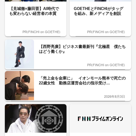
【見城徹×藤田晋】AI時代で
GOETHEとFINCHIがタッグ
も変わらない経営者の本質
を組み、新メディアを創設
PR(FINCHI on GOETHE)
PR(FINCHI on GOETHE)
【西野亮廣】ビジネス書最新刊『北極星 僕たち
はどう働くか』
PR(FINCHI on GOETHE)
「売上金を金庫に」 イオンモール熊本で死亡の
22歳女性 勤務店運営会社の指示受け...
2026年8月3日