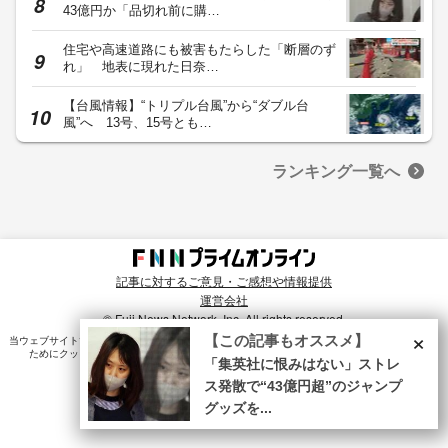
43億円か「品切れ前に購…
住宅や高速道路にも被害もたらした「断層のず
れ」 地表に現れた日奈…
【台風情報】“トリプル台風”から“ダブル台
風”へ 13号、15号とも…
ランキング一覧へ
記事に対するご意見・ご感想や情報提供
運営会社
© Fuji News Network, Inc. All rights reserved.
×
【この記事もオススメ】
当ウェブサイトでは、ユーザのニーズ・興味・関⼼に合致したコンテンツや広告配信を提供する
ためにクッキーを使⽤しています。詳細は、
プライバシーポリシー
をご確認ください。
「集英社に恨みはない」ストレ
ス発散で“43億円超”のジャンプ
グッズを...