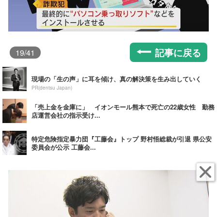
記事に戻る
19
/41
現場の「生の声」に耳を傾け、真の解決策を生み出していく
PR(dentsu Japan)
「売上金を金庫に」 イオンモール熊本で死亡の22歳女性 勤務
店運営会社の指示受け...
特定危険指定暴力団『工藤会』トップ 野村悟総裁が引退 県公安
委員会が公示 工藤会...