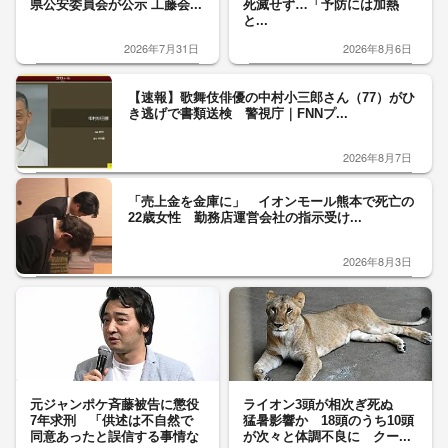
県公安委員会が公示 工藤会...
死滅せず…「予防には加熱
と...
2026年7月31日
2026年8月6日
【速報】歌舞伎俳優の中村小三郎さん（77）がひ
き逃げで書類送検 警視庁｜FNNプ...
2026年8月7日
「売上金を金庫に」 イオンモール熊本で死亡の
22歳女性 勤務店運営会社の指示受け...
2026年8月3日
元ジャンポケ斉藤被告に懲役
ライオン3頭が相次ぎ死ぬ
7年求刑 「供述は不自然で
猛暑影響か 18頭のうち10頭
同意あったと誤信する事情な
が次々と体調不良に クー...