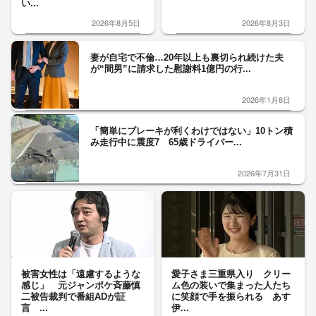
い...
2026年8月5日
2026年8月3日
妻が自宅で不倫…20年以上も裏切られ続けた夫
が“間男”に請求した慰謝料1億円の行...
2026年1月8日
「簡単にブレーキが利くわけではない」10トン積
み走行中に震度7 65歳ドライバー...
2026年7月31日
被害女性は「遠慮するような
愛子さま三重県入り クリー
感じ」 元ジャンポケ斉藤慎
ム色の装いで集まった人たち
二被告裁判で番組ADが証
に笑顔で手を振られる あす
言 ...
伊...