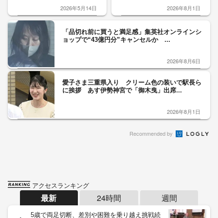
2026年5月14日
2026年8月1日
「品切れ前に買うと満足感」集英社オンラインシ
ョップで“43億円分”キャンセルか ...
2026年8月6日
愛子さま三重県入り クリーム色の装いで駅長ら
に挨拶 あす伊勢神宮で「御木曳」出席...
2026年8月1日
Recommended by
アクセスランキング
最新
24時間
週間
5歳で両足切断、差別や困難を乗り越え挑戦続