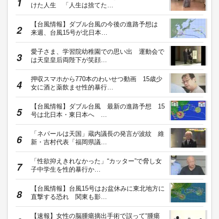
けた人生 「人生は捨てた…
【台風情報】ダブル台風の今後の進路予想は
来週、台風15号が北日本…
愛子さま、学習院幼稚園での思い出 運動会で
は天皇皇后両陛下が笑顔…
押収スマホから770本のわいせつ動画 15歳少
女に酒と薬飲ませ性的暴行…
【台風情報】ダブル台風 最新の進路予想 15
号は北日本・東日本へ …
「ネパールは天国」蔵内議長の発言が波紋 維
新・吉村代表「福岡県議…
「性欲抑えきれなかった」“カッター”で脅し女
子中学生を性的暴行か…
【台風情報】台風15号はお盆休みに東北地方に
直撃する恐れ 関東も影…
【速報】女性の脳腫瘍摘出手術で誤って“腫瘍