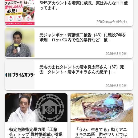
SNSアカウントを着実に成長。実はみんなココ使
ってます。
PR(Dreaw合同会社)
元ジャンポケ・斉藤慎二被告（43）に懲役7年を
求刑 ロケバス内で性的暴行など 被...
2026年8月5日
元ものまねタレントの清水良太郎さん（37）死
去 タレント・清水アキラさんの息子｜...
2026年8月2日
特定危険指定暴力団『工藤
「うわ、生きてる」動くアニ
会』トップ 野村悟総裁が引退
サキス25匹 酢やワサビでは