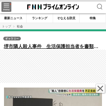
検索
最新ニュース
ランキング
そなえる防災
特集
トップ
社会
ギャラリー
堺市隣人殺人事件 生活保護担当者を書類送
検 受給者に”暴行”や”不正支給”…職員との
歪な関係が浮き彫りに【大阪発】