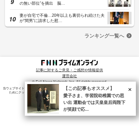
の無い部位”を摘出 脳…
妻が自宅で不倫…20年以上も裏切られ続けた夫
が“間男”に請求した慰…
ランキング一覧へ
記事に対するご意見・ご感想や情報提供
運営会社
© Fuji News Network, Inc. All rights reserved.
×
【この記事もオススメ】
当ウェブサイトでは、ユーザのニーズ・興味・関⼼に合致したコンテンツや広告配信を提供する
ためにクッキーを使⽤しています。詳細は、
プライバシーポリシー
をご確認ください。
愛子さま、学習院幼稚園での思
い出 運動会では天皇皇后両陛下
が笑顔で応...