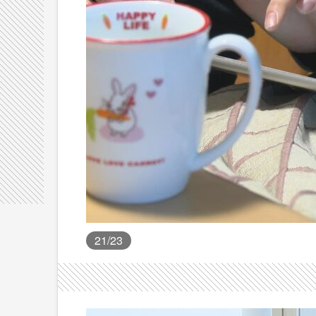
21
/23