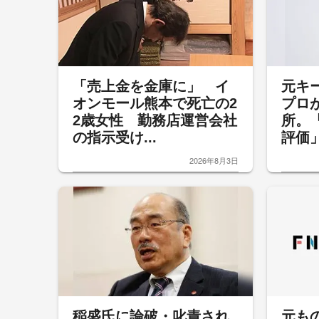
「売上金を金庫に」 イ
元キ
オンモール熊本で死亡の2
プロ
2歳女性 勤務店運営会社
所。
の指示受け...
評価」
2026年8月3日
稲盛氏に論破・叱責され
元も