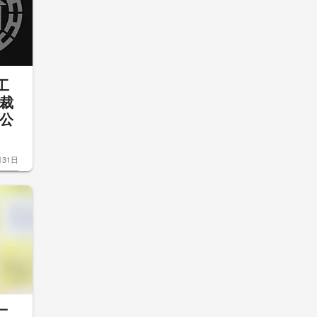
工
裁
公
月31日
二