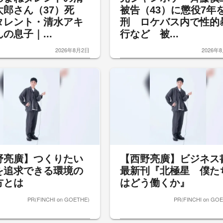
太郎さん（37）死
被告（43）に懲役7年
タレント・清水アキ
刑 ロケバス内で性的
の息子｜...
行など 被...
2026年8月2日
2026年
野亮廣】つくりたい
【西野亮廣】ビジネス
を追求できる環境の
最新刊『北極星 僕た
方とは
はどう働くか』
PR(FINCHI on GOETHE)
PR(FINCHI on GO