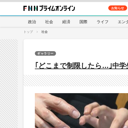
お知らせ
政治
社会
経済
国際
ライフ
エン
トップ
社会
ギャラリー
｢どこまで制限したら…｣中学