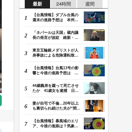
最新
24時間
週間
【台風情報】ダブル台風の
週末の進路予想は 本州は
土曜晴れも日曜は…
「ネパールは天国」蔵内議
長の発言が波紋 維新・吉
村代表「福岡県議…
東京五輪銀メダリストが人
身事故による危険運転致傷
罪で起訴 本多灯…
【台風情報】台風13号の影
響と今後の進路予想は 沖
縄や奄美では大雨…
44歳義弟を蹴って死亡させ
たか 41歳女を逮捕 日頃
から同じ敷地内の…
妻が自宅で不倫…20年以上
も裏切られ続けた夫が“間
男”に請求した慰…
【台風情報】暴風域のエリ
ア、今後の進路は？気象予
報士解説