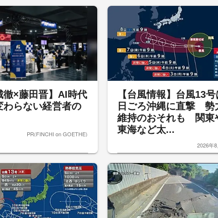
城徹×藤田晋】AI時代
【台風情報】台風13号
変わらない経営者の
日ごろ沖縄に直撃 勢
維持のおそれも 関東
東海など太...
PR(FINCHI on GOETHE)
2026年