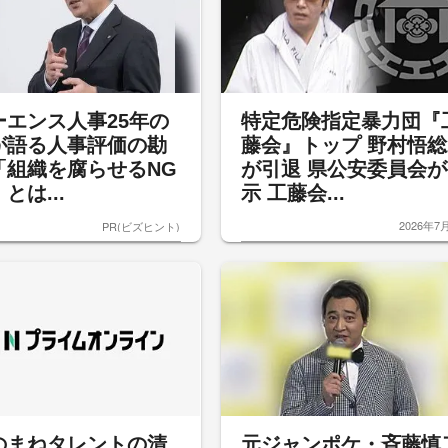
ーエンス人事25年の
特定危険指定暴力団『
が語る人事評価の勘
藤会』トップ 野村悟総
「組織を腐らせるNG
が引退 県公安委員会が
とは...
示 工藤会...
2026年7
PR(ビズヒント)
のまねタレントの清
元ジャンポケ・斉藤慎