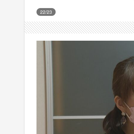
22
/23