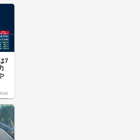
は7
力
や
8月3日