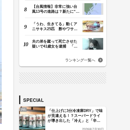
【台風情報】非常に強い台
風13号の進路は？新たに“台
風のたまご”熱…
「うわ、生きてる」動くア
ニサキス25匹 酢やワサビ
では死滅せず…「…
夫の弟を蹴って死亡させた
疑いで41歳女を逮捕 「生
活態度に不満があ…
ランキング一覧へ
SPECIAL
PR
「仕上げに3分冷凍庫DRY」で味
が見違える！？スーパードライ
が導き出した「冷え」と「辛
口」のおいしい関係 青く変化
2026年7月30日