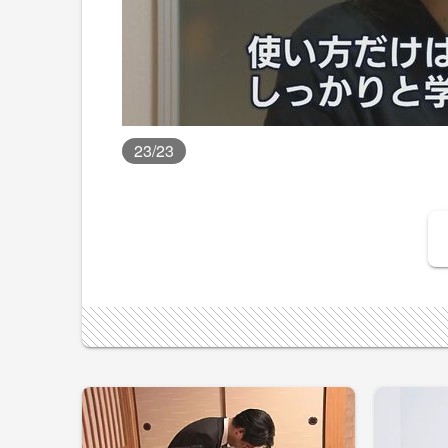
23
/23