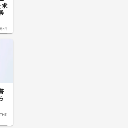
を求
暴
8月5日
書
ち
ETHE)