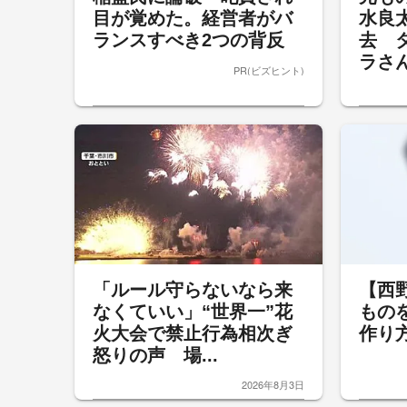
目が覚めた。経営者がバ
水良
ランスすべき2つの背反
去 
ラさん
PR(ビズヒント)
「ルール守らないなら来
【西
なくていい」“世界一”花
もの
火大会で禁止行為相次ぎ
作り
怒りの声 場...
2026年8月3日