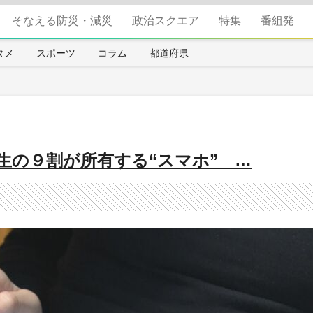
そなえる防災・減災
政治スクエア
特集
番組発
タメ
スポーツ
コラム
都道府県
生の９割が所有する“スマホ” …