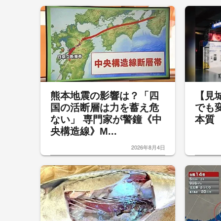
熊本地震の影響は？「四
【見
国の活断層は力を蓄え危
でも
ない」 専門家が警鐘《中
本質
央構造線》M...
2026年8月4日