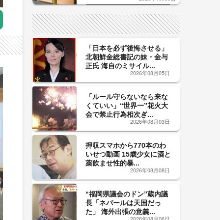
した「辛口カーブ」が飲み頃の
サイン！
「日本を必ず後悔させる」
北朝鮮金総書記の妹・金与
正氏 海自のミサイル...
2026年08月05日
「ルール守らないなら来な
くていい」“世界一”花火大
会で禁止行為相次ぎ...
2026年08月03日
押収スマホから770本のわ
いせつ動画 15歳少女に酒と
薬飲ませ性的暴...
2026年08月08日
“福岡県議会のドン”蔵内議
長「ネパールは天国だっ
た」 海外出張の意義...
2026年08月06日