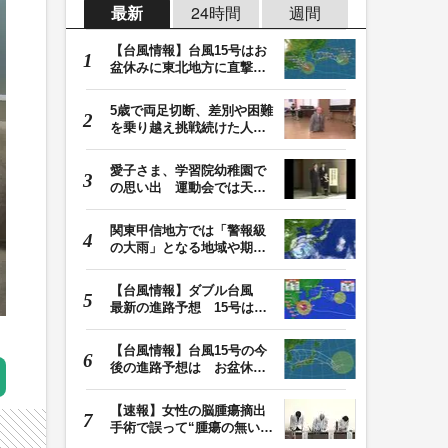
最新
24時間
週間
【台風情報】台風15号はお
盆休みに東北地方に直撃す
る恐れ 関東も影…
5歳で両足切断、差別や困難
を乗り越え挑戦続けた人
生 「人生は捨てた…
愛子さま、学習院幼稚園で
の思い出 運動会では天皇
皇后両陛下が笑顔…
関東甲信地方では「警報級
の大雨」となる地域や期間
が拡大する可能性…
【台風情報】ダブル台風
最新の進路予想 15号は北
日本・東日本へ …
【台風情報】台風15号の今
後の進路予想は お盆休み
に東北地方に直撃…
【速報】女性の脳腫瘍摘出
手術で誤って“腫瘍の無い部
位”を摘出 脳…