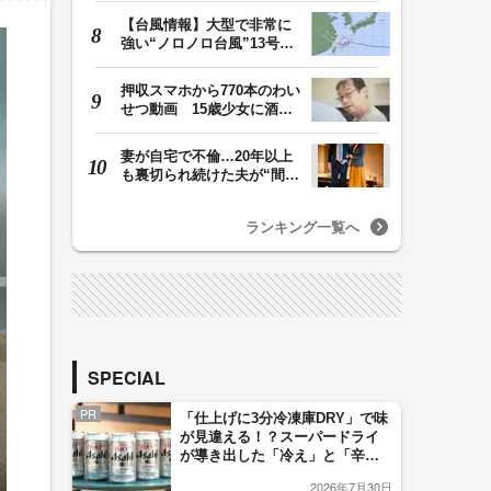
【台風情報】大型で非常に
強い“ノロノロ台風”13号の
進路は？ 沖縄…
押収スマホから770本のわい
せつ動画 15歳少女に酒と
薬飲ませ性的暴行…
妻が自宅で不倫…20年以上
も裏切られ続けた夫が“間
男”に請求した慰…
ランキング一覧へ
SPECIAL
PR
「仕上げに3分冷凍庫DRY」で味
が見違える！？スーパードライ
が導き出した「冷え」と「辛
口」のおいしい関係 青く変化
2026年7月30日