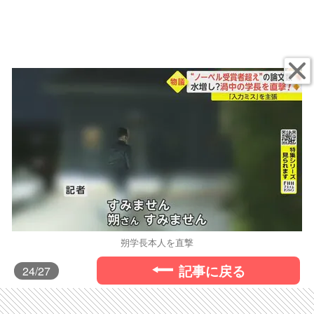
朔学長本人を直撃
記事に戻る
24
/27