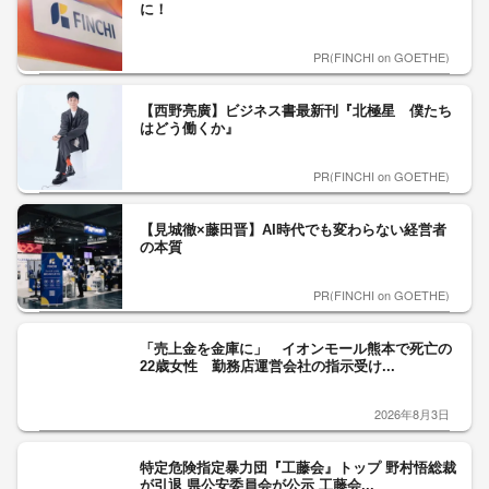
に！
PR(FINCHI on GOETHE)
【西野亮廣】ビジネス書最新刊『北極星 僕たち
はどう働くか』
PR(FINCHI on GOETHE)
【見城徹×藤田晋】AI時代でも変わらない経営者
の本質
PR(FINCHI on GOETHE)
「売上金を金庫に」 イオンモール熊本で死亡の
22歳女性 勤務店運営会社の指示受け...
2026年8月3日
特定危険指定暴力団『工藤会』トップ 野村悟総裁
が引退 県公安委員会が公示 工藤会...