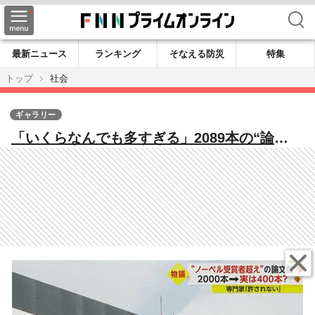
検索
最新ニュース
ランキング
そなえる防災
特集
トップ
社会
ギャラリー
「いくらなんでも多すぎる」2089本の“論
文”仰天内容 学会報告あとがきに「街並みが
素敵」…水増し疑惑の大学トップ直撃