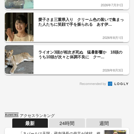
2026年7月31日
愛子さま三重県入り クリーム色の装いで集まっ
た人たちに笑顔で手を振られる あす伊...
2026年8月1日
ライオン3頭が相次ぎ死ぬ 猛暑影響か 18頭の
うち10頭が次々と体調不良に クー...
2026年8月3日
Recommended by
アクセスランキング
最新
24時間
週間
「ネパールは天国」蔵内議長の発言が波紋 維