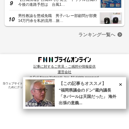
今後の進路予想は 台風1…
男性教諭を懲戒免職 男子バレー部顧問が部費
14万円余を私的流用…旅…
ランキング一覧へ
記事に対するご意見・ご感想や情報提供
運営会社
© Fuji News Network, Inc. All rights reserved.
×
【この記事もオススメ】
当ウェブサイトでは、ユーザのニーズ・興味・関⼼に合致したコンテンツや広告配信を提供する
ためにクッキーを使⽤しています。詳細は、
プライバシーポリシー
をご確認ください。
“福岡県議会のドン”蔵内議長
「ネパールは天国だった」 海外
出張の意義...