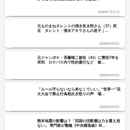
2026年7月31日
元ものまねタレントの清水良太郎さん（37）死
去 タレント・清水アキラさんの息子｜...
2026年8月2日
元ジャンポケ・斉藤慎二被告（43）に懲役7年を
求刑 ロケバス内で性的暴行など 被...
2026年8月5日
「ルール守らないなら来なくていい」“世界一”花
火大会で禁止行為相次ぎ怒りの声 場...
2026年8月3日
熊本地震の影響は？「四国の活断層は力を蓄え危
ない」 専門家が警鐘《中央構造線》M...