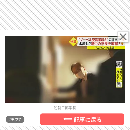
朔啓二郞学長
記事に戻る
25
/27