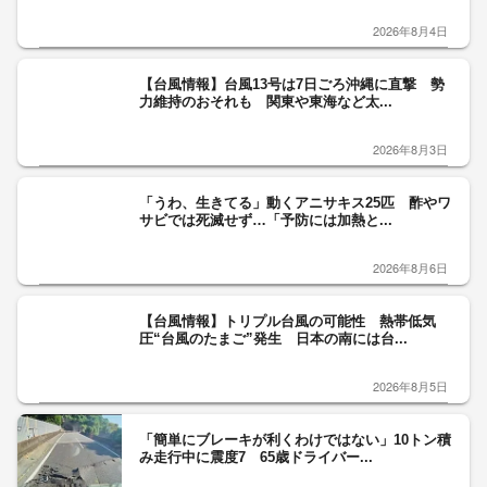
2026年8月4日
【台風情報】台風13号は7日ごろ沖縄に直撃 勢
力維持のおそれも 関東や東海など太...
2026年8月3日
「うわ、生きてる」動くアニサキス25匹 酢やワ
サビでは死滅せず…「予防には加熱と...
2026年8月6日
【台風情報】トリプル台風の可能性 熱帯低気
圧“台風のたまご”発生 日本の南には台...
2026年8月5日
「簡単にブレーキが利くわけではない」10トン積
み走行中に震度7 65歳ドライバー...