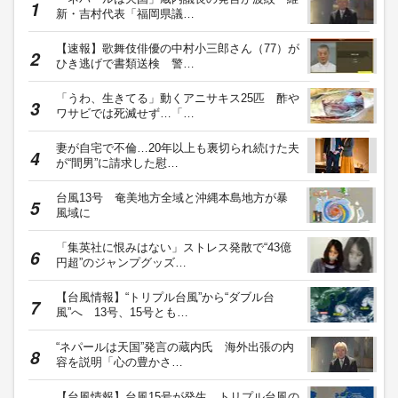
新・吉村代表「福岡県議…
【速報】歌舞伎俳優の中村小三郎さん（77）が
ひき逃げで書類送検 警…
「うわ、生きてる」動くアニサキス25匹 酢や
ワサビでは死滅せず…「…
妻が自宅で不倫…20年以上も裏切られ続けた夫
が“間男”に請求した慰…
台風13号 奄美地方全域と沖縄本島地方が暴
風域に
「集英社に恨みはない」ストレス発散で“43億
円超”のジャンプグッズ…
【台風情報】“トリプル台風”から“ダブル台
風”へ 13号、15号とも…
“ネパールは天国”発言の蔵内氏 海外出張の内
容を説明「心の豊かさ…
【台風情報】台風15号が発生 トリプル台風の