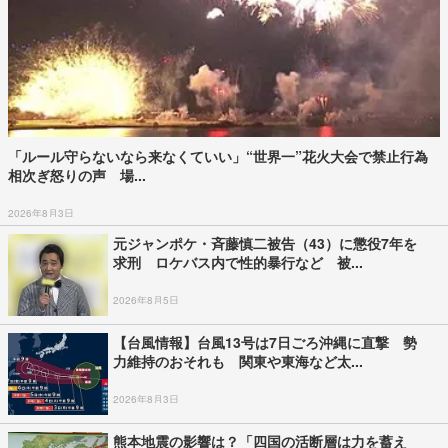
「ルール守らないなら来なくていい」“世界一”花火大会で禁止行為
相次ぎ怒りの声 場...
2026年8月3日
元ジャンポケ・斉藤慎二被告（43）に懲役7年を
求刑 ロケバス内で性的暴行など 被...
2026年8月5日
【台風情報】台風13号は7日ごろ沖縄に直撃 勢
力維持のおそれも 関東や東海など太...
2026年8月3日
熊本地震の影響は？「四国の活断層は力を蓄え