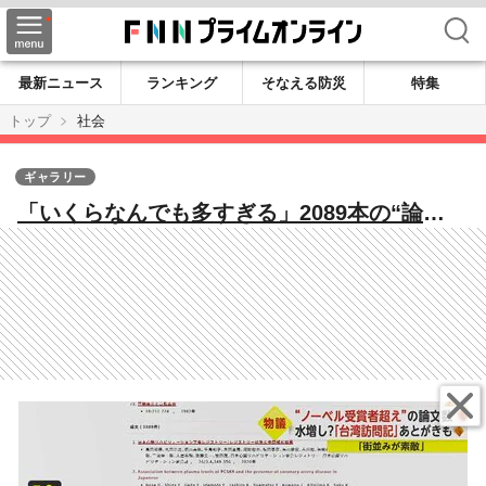
検索
最新ニュース
ランキング
そなえる防災
特集
トップ
社会
ギャラリー
「いくらなんでも多すぎる」2089本の“論
文”仰天内容 学会報告あとがきに「街並みが
素敵」…水増し疑惑の大学トップ直撃