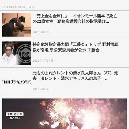
PR(FINCHI on GOETHE)
「売上金を金庫に」 イオンモール熊本で死亡
の22歳女性 勤務店運営会社の指示受け...
2026年8月3日
特定危険指定暴力団『工藤会』トップ 野村悟総
裁が引退 県公安委員会が公示 工藤会...
2026年7月31日
元ものまねタレントの清水良太郎さん（37）死
去 タレント・清水アキラさんの息子｜...
2026年8月2日