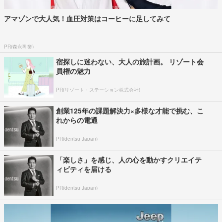
アマゾンで大人気！血圧対策はコーヒーに足してみて
PR(森永乳業)
宿探しに迷わない、大人の旅計画。 リゾート会
員権の魅力
PR(リゾート・ステーション株式会社)
創業125年の課題解決力×多様な才能で挑む、こ
れからの電通
PR(dentsu Japan)
「楽しさ」を感じ、人の心を動かすクリエイテ
ィビティを届ける
PR(dentsu Japan)