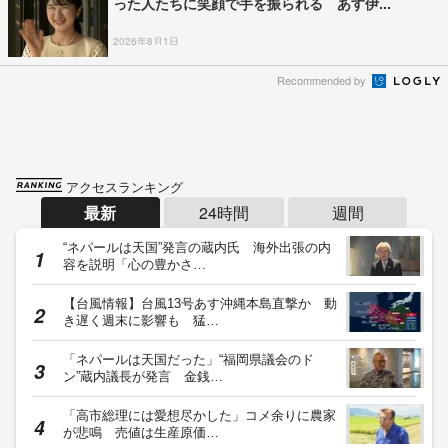
った人たちに笑顔で手を振られる あす伊...
2026年8月1日
Recommended by
アクセスランキング
最新
24時間
週間
“ネパールは天国”発言の蔵内氏 海外出張の内
容を説明「心の豊かさ…
【台風情報】台風13号あす沖縄本島直撃か 動
き遅く週末に影響も 猛…
「ネパールは天国だった」“福岡県議会のド
ン”蔵内議長が発言 金銭…
「高市総理には愛想尽かした」コメ余りに農家
が悲鳴 売値は生産原価…