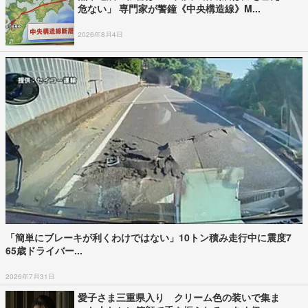
危ない」 専門家が警鐘《中央構造線》M...
2026年8月4日
「簡単にブレーキが利くわけではない」10トン積み走行中に震度7
65歳ドライバー...
2026年7月31日
愛子さま三重県入り クリーム色の装いで集ま