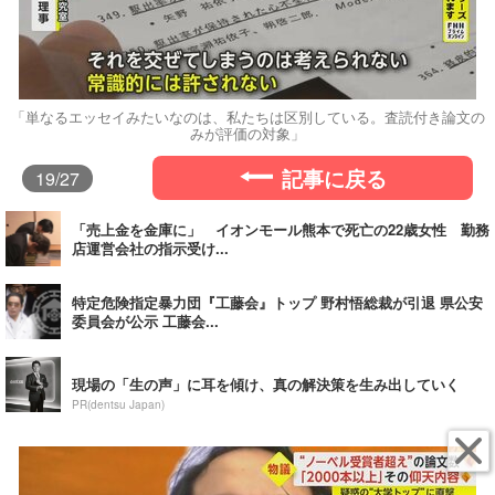
「単なるエッセイみたいなのは、私たちは区別している。査読付き論文の
みが評価の対象」
記事に戻る
19
/27
「売上金を金庫に」 イオンモール熊本で死亡の22歳女性 勤務
店運営会社の指示受け...
特定危険指定暴力団『工藤会』トップ 野村悟総裁が引退 県公安
委員会が公示 工藤会...
現場の「生の声」に耳を傾け、真の解決策を生み出していく
PR(dentsu Japan)