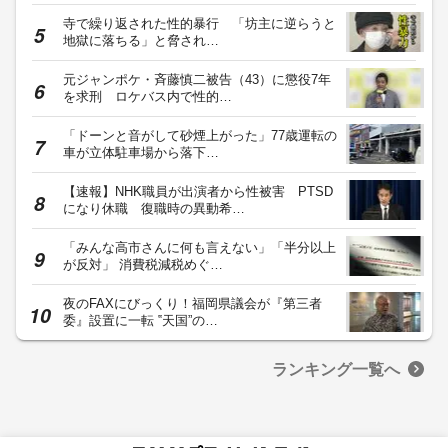
寺で繰り返された性的暴行 「坊主に逆らうと
地獄に落ちる」と脅され…
元ジャンポケ・斉藤慎二被告（43）に懲役7年
を求刑 ロケバス内で性的…
「ドーンと音がして砂煙上がった」77歳運転の
車が立体駐車場から落下…
【速報】NHK職員が出演者から性被害 PTSD
になり休職 復職時の異動希…
「みんな高市さんに何も言えない」「半分以上
が反対」 消費税減税めぐ…
夜のFAXにびっくり！福岡県議会が『第三者
委』設置に一転 ‟天国”の…
ランキング一覧へ