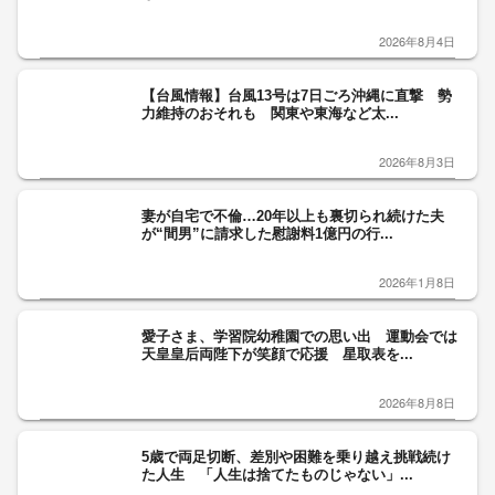
2026年8月4日
【台風情報】台風13号は7日ごろ沖縄に直撃 勢
力維持のおそれも 関東や東海など太...
2026年8月3日
妻が自宅で不倫…20年以上も裏切られ続けた夫
が“間男”に請求した慰謝料1億円の行...
2026年1月8日
愛子さま、学習院幼稚園での思い出 運動会では
天皇皇后両陛下が笑顔で応援 星取表を...
2026年8月8日
5歳で両足切断、差別や困難を乗り越え挑戦続け
た人生 「人生は捨てたものじゃない」...