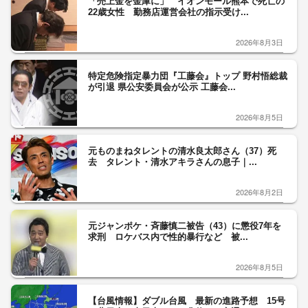
「売上金を金庫に」 イオンモール熊本で死亡の
22歳女性 勤務店運営会社の指示受け...
2026年8月3日
特定危険指定暴力団『工藤会』トップ 野村悟総裁
が引退 県公安委員会が公示 工藤会...
2026年8月5日
元ものまねタレントの清水良太郎さん（37）死
去 タレント・清水アキラさんの息子｜...
2026年8月2日
元ジャンポケ・斉藤慎二被告（43）に懲役7年を
求刑 ロケバス内で性的暴行など 被...
2026年8月5日
【台風情報】ダブル台風 最新の進路予想 15号