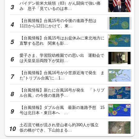
バイデン前米大統領（83）がん闘病で強い痛
み 息子「見ているのは本…
【台風情報】台風15号の今後の進路予想は
11日から12日にかけて、東…
【台風情報】台風15号はお盆休みに東北地方に
直撃する恐れ 関東も影…
愛子さま、学習院幼稚園での思い出 運動会で
は天皇皇后両陛下が笑顔…
【台風情報】台風16号が小笠原近海で発生 ま
た“トリプル台風”に…1…
【台風情報】新たに台風16号が発生 「トリプ
ル台風」の今後の進路予…
【台風情報】ダブル台風 最新の進路予想 15
号は北日本・東日本へ …
土石流で橋が流され登山者ら約390人が孤立
仮の橋ができ、下山始まる…