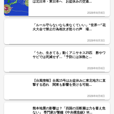
は北日本・東日本へ お盆休みの交通...
2026年8月8日
「ルール守らないなら来なくていい」“世界一”花
火大会で禁止行為相次ぎ怒りの声 場...
2026年8月3日
「うわ、生きてる」動くアニサキス25匹 酢やワ
サビでは死滅せず…「予防には加熱と...
2026年8月6日
【台風情報】台風15号はお盆休みに東北地方に直
撃する恐れ 関東も影響を受ける可能...
2026年8月8日
熊本地震の影響は？「四国の活断層は力を蓄え危
ない」 専門家が警鐘《中央構造線》M...