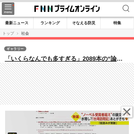
検索
最新ニュース
ランキング
そなえる防災
特集
トップ
社会
ギャラリー
「いくらなんでも多すぎる」2089本の“論
文”仰天内容 学会報告あとがきに「街並みが
素敵」…水増し疑惑の大学トップ直撃