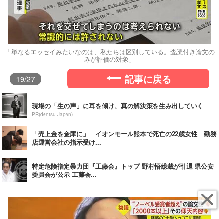
「単なるエッセイみたいなのは、私たちは区別している。査読付き論文の
みが評価の対象」
記事に戻る
19
/27
現場の「生の声」に耳を傾け、真の解決策を生み出していく
PR(dentsu Japan)
「売上金を金庫に」 イオンモール熊本で死亡の22歳女性 勤務
店運営会社の指示受け...
特定危険指定暴力団『工藤会』トップ 野村悟総裁が引退 県公安
委員会が公示 工藤会...