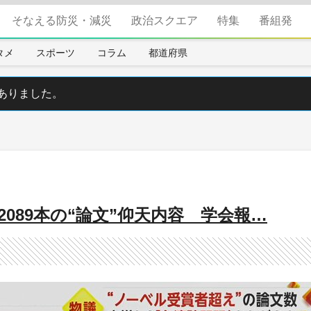
そなえる防災・減災
政治スクエア
特集
番組発
タメ
スポーツ
コラム
都道府県
ありました。
089本の“論文”仰天内容 学会報…