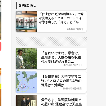
SPECIAL
PR
「仕上げに3分冷凍庫DRY」で味
が見違える！？スーパードライ
が導き出した「冷え」と「辛
口」のおいしい関係 青く変化
2026年7月30日
した「辛口カーブ」が飲み頃の
サイン！
「きれいですね、緑色で」
皇后さま、天蚕の繭を収穫
代々受け継がれるご...
2026年07月23日
【台風情報】大型で非常に
強い“ノロノロ台風”13号の
進路は? 沖縄は...
2026年08月08日
愛子さま、学習院幼稚園で
の思い出 運動会では天皇皇