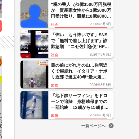
“税の番人”が1億3500万円脱税
か 資産家女性から1億5000万
円受け取り、競艇に8億6000万
円投入 25歳税務署員を懲戒
2026年8月8日
社会
免職
「怖い…もう怖いです」SNS
で「無料で差し上げます」詐
欺急増 “ニセ佐川急便”HPに
誘導、個人情報要求 佐川急
2026年8月8日
社会
便「断じて許されない」怒り
目の前にがれきの山…住宅近
くで崖崩れ イタリア・ナポ
リ近郊で過去40年“最大規
模”地震 26人負傷300人避難
2026年8月8日
国際
「地下鉄サーフィン」をドロ
ーンで追跡 身柄確保までの
一部始終 12歳から15歳まで
の少年5人を逮捕 ニューヨー
2026年8月8日
国際
ク
一覧ページへ