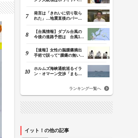
スの所有者ではな…
発言は「きれいに切り取ら
れた」…地震直後のパーテ
ィー開催「やって…
【台風情報】ダブル台風の
今後の進路予想は 台風15
号は11日（火）午…
【速報】女性の脳腫瘍摘出
手術で誤って“腫瘍の無い部
位”を摘出 脳…
ホルムズ海峡通航巡るイラ
ン・オマーン交渉「まもな
く合意成立」か …
ランキング一覧へ
イット！の他の記事