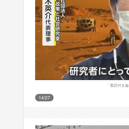
「査読付き論
14
/27