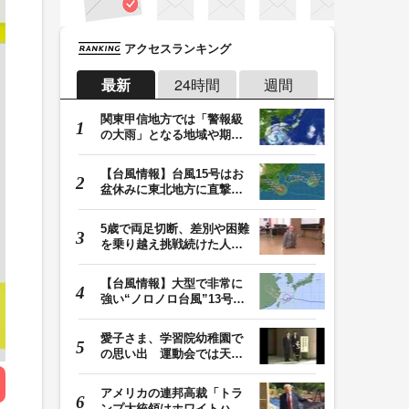
アクセスランキング
最新
24時間
週間
関東甲信地方では「警報級
の大雨」となる地域や期間
が拡大する可能性…
【台風情報】台風15号はお
盆休みに東北地方に直撃す
る恐れ 関東も影…
5歳で両足切断、差別や困難
を乗り越え挑戦続けた人
生 「人生は捨てた…
【台風情報】大型で非常に
強い“ノロノロ台風”13号の
進路は？ 沖縄…
愛子さま、学習院幼稚園で
の思い出 運動会では天皇
皇后両陛下が笑顔…
アメリカの連邦高裁「トラ
ンプ大統領はホワイトハウ