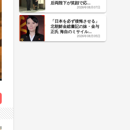
后両陛下が笑顔で応...
2026年08月07日
「日本を必ず後悔させる」
北朝鮮金総書記の妹・金与
正氏 海自のミサイル...
2026年08月05日