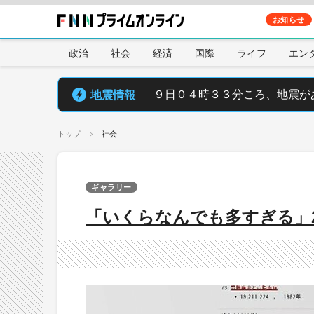
お知らせ
政治
社会
経済
国際
ライフ
エン
地震情報
９日０４時３３分ころ、地震が
トップ
社会
ギャラリー
「いくらなんでも多すぎる」2