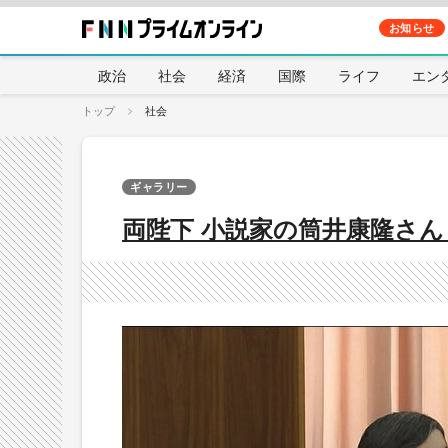
お知らせ
政治
社会
経済
国際
ライフ
エン
トップ
社会
ギャラリー
両陛下 小説家の筒井康隆さ