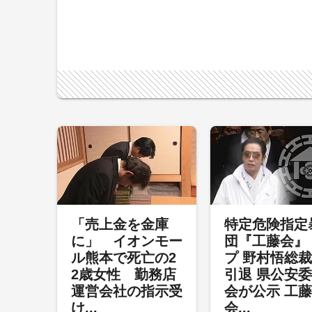
「売上金を金庫
特定危険指定
に」 イオンモー
団『工藤会』
ル熊本で死亡の2
プ 野村悟総
2歳女性 勤務店
引退 県公安
運営会社の指示受
会が公示 工藤
け...
会...