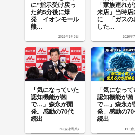
に”指示受け戻っ
「家族連れが
た約5分後に爆
来店」当時店
発 イオンモール
に 「ガスの
熊...
した...
2026年8月3日
2026年
「気になっていた
「気になって
認知機能が菌
認知機能が菌
で…」森永が開
で…」森永が
発。感動の70代
発。感動の70
続出
続出
PR(森永乳業)
PR(