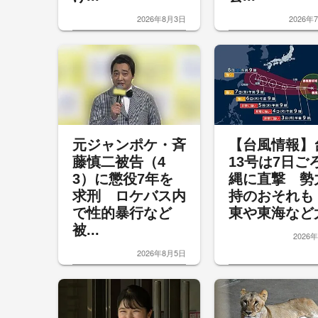
2026年8月3日
2026年
元ジャンポケ・斉
【台風情報】
藤慎二被告（4
13号は7日ご
3）に懲役7年を
縄に直撃 勢
求刑 ロケバス内
持のおそれも
で性的暴行など
東や東海など太
被...
2026
2026年8月5日