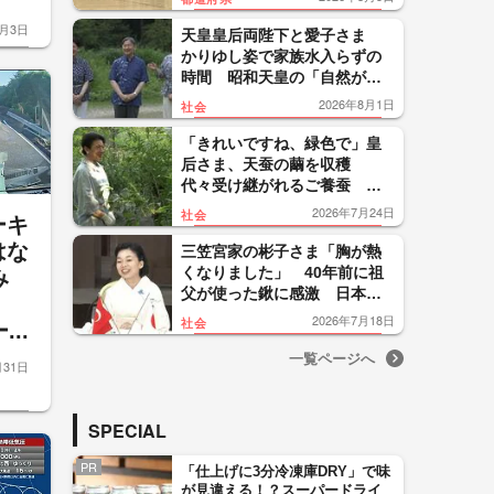
も
8月3日
天皇皇后両陛下と愛子さま
かりゆし姿で家族水入らずの
時間 昭和天皇の「自然が生
きている」に思い 那須御用
2026年8月1日
社会
邸でご静養
「きれいですね、緑色で」皇
后さま、天蚕の繭を収穫
代々受け継がれるご養蚕 天
皇陛下と愛子さまも手伝われ
2026年7月24日
社会
ーキ
る
はな
三笠宮家の彬子さま「胸が熱
くなりました」 40年前に祖
み
父が使った鍬に感激 日本・
7
トルコ協会創立100周年
2026年7月18日
社会
..
一覧ページへ
月31日
SPECIAL
PR
「仕上げに3分冷凍庫DRY」で味
が見違える！？スーパードライ