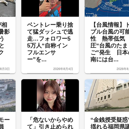
が相
ベントレー乗り捨
【台風情報】
暑影
て猛ダッシュで逃
プル台風の可
う
走…フォロワー5
性 熱帯低気
と
5万人“自称イン
圧“台風のたま
ク
フルエンサ
ご”発生 日本
ー”を...
南には台...
年8月3日
2026年8月4日
2026年
モー
「危ないからやめ
“金銭授受疑惑
員
て」引き止められ
揺れる福岡県