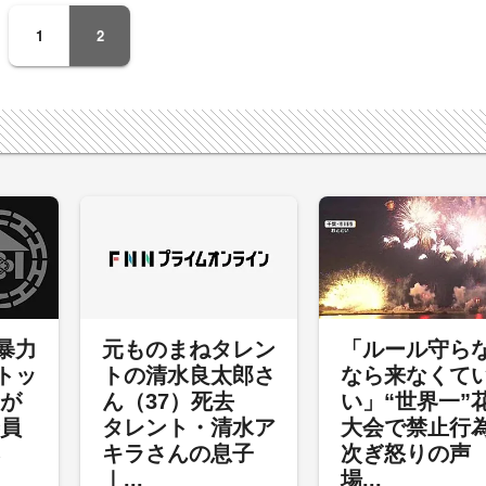
1
2
暴力
元ものまねタレン
「ルール守ら
トッ
トの清水良太郎さ
なら来なくて
裁が
ん（37）死去
い」“世界一”
委員
タレント・清水ア
大会で禁止行
キラさんの息子
次ぎ怒りの
｜...
場...