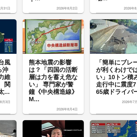
7月31日
2026年8月2日
2026年
台風
熊本地震の影響
「簡単にブレ
ろ沖
は？「四国の活断
が利くわけで
力維
層は力を蓄え危な
い」10トン積
 関
い」 専門家が警
走行中に震度
...
鐘《中央構造線》
65歳ドライバー.
M...
年8月3日
2026年7
2026年8月4日