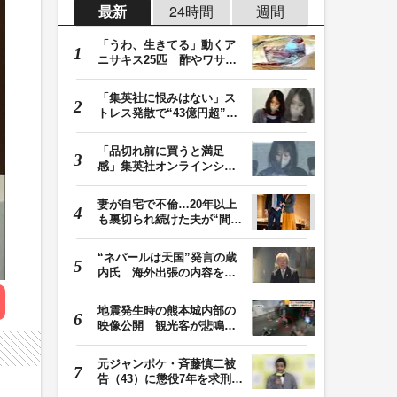
最新
24時間
週間
「うわ、生きてる」動くア
ニサキス25匹 酢やワサビ
では死滅せず…「…
「集英社に恨みはない」ス
トレス発散で“43億円超”の
ジャンプグッズ…
「品切れ前に買うと満足
感」集英社オンラインショ
ップで“43億円分”…
妻が自宅で不倫…20年以上
も裏切られ続けた夫が“間
男”に請求した慰…
“ネパールは天国”発言の蔵
内氏 海外出張の内容を説
明「心の豊かさ…
地震発生時の熊本城内部の
映像公開 観光客が悲鳴…
壁や柱にしがみつ…
元ジャンポケ・斉藤慎二被
告（43）に懲役7年を求刑
ロケバス内で性的…