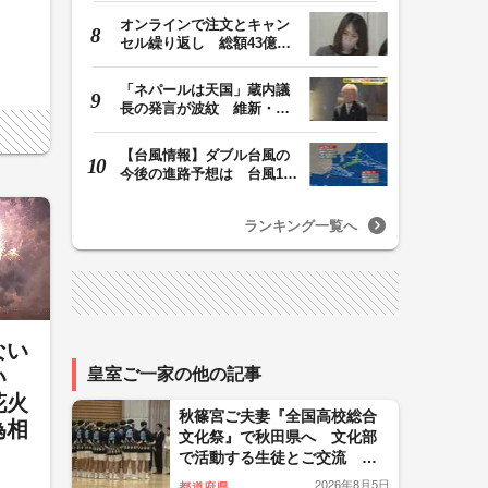
オンラインで注文とキャン
セル繰り返し 総額43億円
か「品切れ前に購…
「ネパールは天国」蔵内議
長の発言が波紋 維新・吉
村代表「福岡県議…
【台風情報】ダブル台風の
今後の進路予想は 台風13
号は7日（金）昼過…
ランキング一覧へ
ない
い
皇室ご一家の他の記事
花火
秋篠宮ご夫妻『全国高校総合
為相
文化祭』で秋田県へ 文化部
声
で活動する生徒とご交流
「何十回も」と驚かれる場面
2026年8月5日
都道府県