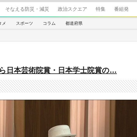
そなえる防災・減災
政治スクエア
特集
番組発
タメ
スポーツ
コラム
都道府県
んら日本芸術院賞・日本学士院賞の…