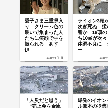
愛子さま三重県入
ライオン3頭
り クリーム色の
次ぎ死ぬ 猛
装いで集まった人
響か 18頭の
たちに笑顔で手を
ち10頭が次々
振られる あす
体調不良に 
伊...
ー...
2026年8月1日
2026
「人災だと思う」
爆発のイオン
“売上金を金庫
ル熊本の従業