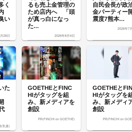
多く
るも売上金管理の
自民会長が政
内
ため店内へ 「頭
金パーティー
臭い
が真っ白になっ
震度7熊本...
た...
2026年7
7月28日
2026年8月4日
いた
GOETHEとFINC
GOETHEとFI
HIがタッグを組
HIがタッグを
開
み、新メディアを
み、新メディ
代
創設
創設
PR(FINCHI on GOETHE)
PR(FINCHI on GO
森永乳業)