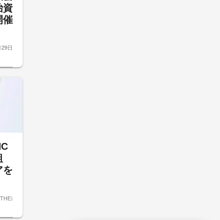
治資
開催
月29日
NC
組
アを
ETHE)