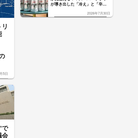
が導き出した「冷え」と「辛
口」のおいしい関係 青く変化
2026年7月30日
した「辛口カーブ」が飲み頃の
サイン！
トリ
能
の
8月5日
”で
議会