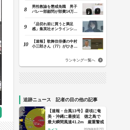
男性教諭を懲戒免職 男子
バレー部顧問が部費14万円
余を私的流用…旅…
「品切れ前に買うと満足
感」集英社オンラインショ
ップで“43億円分”…
【速報】歌舞伎俳優の中村
小三郎さん（77）がひき逃
げで書類送検 警…
ランキング一覧へ
追跡ニュース 記者の目の他の記事
【速報・台風13号】昼頃に奄
美・沖縄に最接近 徳之島で
最大瞬間風速41.2m 厳重警戒
2026年8月7日
ライフ