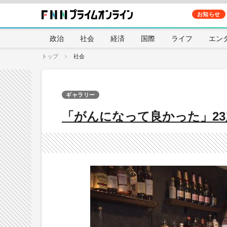
お知らせ
政治
社会
経済
国際
ライフ
エン
トップ
社会
ギャラリー
「がんになって良かった」2