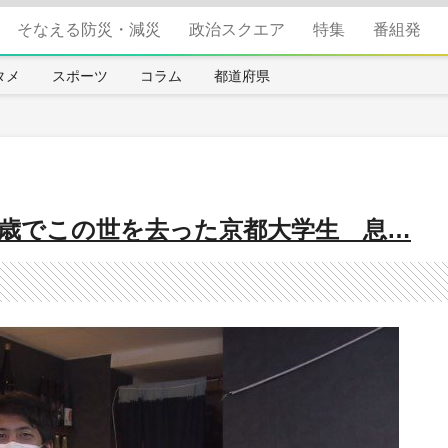
そなえる防災・減災
政治スクエア
特集
番組発
タメ
スポーツ
コラム
都道府県
3歳でこの世を去った京都大学生 息…