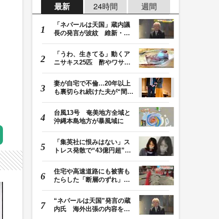
最新
24時間
週間
「ネパールは天国」蔵内議
長の発言が波紋 維新・吉
村代表「福岡県議…
「うわ、生きてる」動くア
ニサキス25匹 酢やワサビ
では死滅せず…「…
妻が自宅で不倫…20年以上
も裏切られ続けた夫が“間
男”に請求した慰…
台風13号 奄美地方全域と
沖縄本島地方が暴風域に
「集英社に恨みはない」ス
トレス発散で“43億円超”の
ジャンプグッズ…
住宅や高速道路にも被害も
たらした「断層のずれ」
地表に現れた日奈…
“ネパールは天国”発言の蔵
内氏 海外出張の内容を説
明「心の豊かさ…