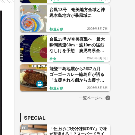
台風13号 奄美地方全域と沖
縄本島地方が暴風域に
2026年8月7日
都道府県
台風13号が奄美直撃へ 最大
瞬間風速60m・波10mの猛烈
なしけを予想 鹿児島県全域
がすでに強風域 気象予報士
2026年8月6日
社会
解説
能登半島地震から2年7カ月
ゴーゴーカレー輪島店が語る
「支援される側から支援する
側へ」
2026年8月6日
都道府県
一覧ページへ
SPECIAL
PR
「仕上げに3分冷凍庫DRY」で味
が見違える！？スーパードライ