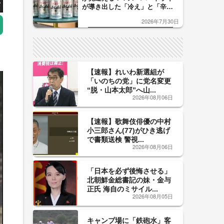
が導き出した「冷え」と「辛
口」のおいしい関係 青く変化
2026年7月30日
した「辛口カーブ」が飲み頃の
サイン！
【速報】れいわ新選組が
「いのちの党」に党名変更
“脱・山本太郎”へ山...
2026年08月06日
【速報】歌舞伎俳優の中村
小三郎さん(77)がひき逃げ
で書類送検 警視...
2026年08月06日
「日本を必ず後悔させる」
北朝鮮金総書記の妹・金与
正氏 海自のミサイル...
2026年08月05日
キャンプ場に「鉄砲水」客