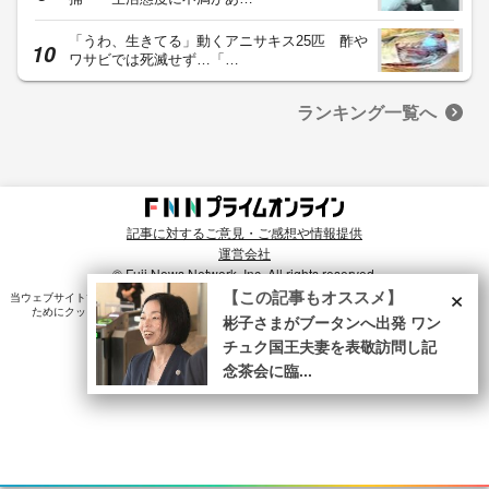
「うわ、生きてる」動くアニサキス25匹 酢や
ワサビでは死滅せず…「…
ランキング一覧へ
記事に対するご意見・ご感想や情報提供
運営会社
© Fuji News Network, Inc. All rights reserved.
×
【この記事もオススメ】
当ウェブサイトでは、ユーザのニーズ・興味・関⼼に合致したコンテンツや広告配信を提供する
ためにクッキーを使⽤しています。詳細は、
プライバシーポリシー
をご確認ください。
彬子さまがブータンへ出発 ワン
チュク国王夫妻を表敬訪問し記
念茶会に臨...