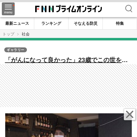
検索
最新ニュース
ランキング
そなえる防災
特集
トップ
社会
ギャラリー
「がんになって良かった」23歳でこの世を去
った京都大学生 息を引き取る6日前まで投
稿 同じ世代のがん患者と思い共有