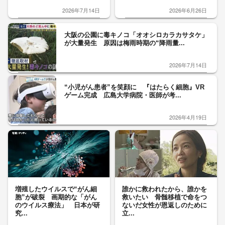
2026年7月14日
2026年6月26日
大阪の公園に毒キノコ「オオシロカラカサタケ」
が大量発生 原因は梅雨時期の“降雨量...
2026年7月14日
“小児がん患者”を笑顔に 『はたらく細胞』VR
ゲーム完成 広島大学病院・医師が考...
2026年4月19日
増殖したウイルスで“がん細
誰かに救われたから、誰かを
胞”が破裂 画期的な「がん
救いたい 骨髄移植で命をつ
のウイルス療法」 日本が研
ないだ女性が恩返しのために
究...
立...