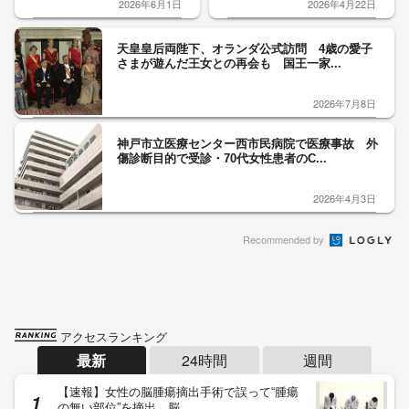
2026年6月1日
2026年4月22日
天皇皇后両陛下、オランダ公式訪問 4歳の愛子
さまが遊んだ王女との再会も 国王一家...
2026年7月8日
神戸市立医療センター西市民病院で医療事故 外
傷診断目的で受診・70代女性患者のC...
2026年4月3日
Recommended by
アクセスランキング
最新
24時間
週間
【速報】女性の脳腫瘍摘出手術で誤って“腫瘍
の無い部位”を摘出 脳…