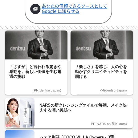
「さすが」と言われる驚きや
「楽しさ」を感じ、人の心を
感動を。新しい価値を生む電
動かすクリエイティビティを
通の挑戦
届ける
PR(dentsu Japan)
PR(dentsu Japan)
NARSの新クレンジングオイルで毎朝、メイク映
えする潤い美肌へ
PR(NARS on 美的.com)
シェア別荘「COCO VILLA Owners」3選