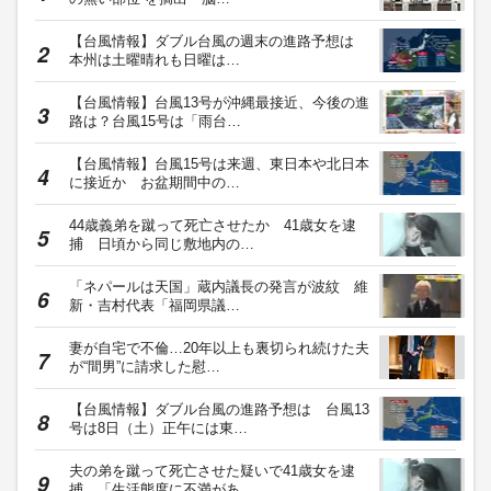
【台風情報】ダブル台風の週末の進路予想は
本州は土曜晴れも日曜は…
【台風情報】台風13号が沖縄最接近、今後の進
路は？台風15号は「雨台…
【台風情報】台風15号は来週、東日本や北日本
に接近か お盆期間中の…
44歳義弟を蹴って死亡させたか 41歳女を逮
捕 日頃から同じ敷地内の…
「ネパールは天国」蔵内議長の発言が波紋 維
新・吉村代表「福岡県議…
妻が自宅で不倫…20年以上も裏切られ続けた夫
が“間男”に請求した慰…
【台風情報】ダブル台風の進路予想は 台風13
号は8日（土）正午には東…
夫の弟を蹴って死亡させた疑いで41歳女を逮
捕 「生活態度に不満があ…