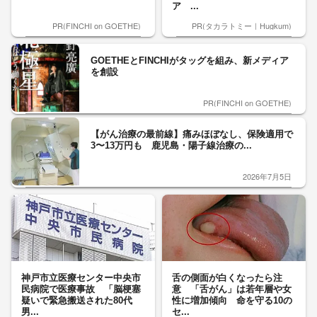
ア ...
PR(FINCHI on GOETHE)
PR(タカラトミー｜Hugkum)
GOETHEとFINCHIがタッグを組み、新メディア
を創設
PR(FINCHI on GOETHE)
【がん治療の最前線】痛みほぼなし、保険適用で
3〜13万円も 鹿児島・陽子線治療の...
2026年7月5日
神戸市立医療センター中央市
舌の側面が白くなったら注
民病院で医療事故 「脳梗塞
意 「舌がん」は若年層や女
疑いで緊急搬送された80代
性に増加傾向 命を守る10の
男...
セ...