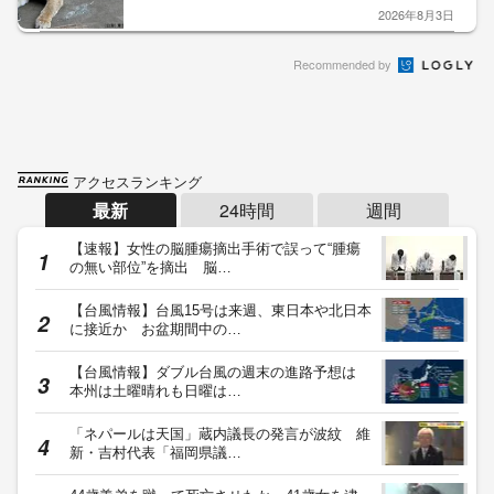
2026年8月3日
Recommended by
アクセスランキング
最新
24時間
週間
【速報】女性の脳腫瘍摘出手術で誤って“腫瘍
の無い部位”を摘出 脳…
【台風情報】台風15号は来週、東日本や北日本
に接近か お盆期間中の…
【台風情報】ダブル台風の週末の進路予想は
本州は土曜晴れも日曜は…
「ネパールは天国」蔵内議長の発言が波紋 維
新・吉村代表「福岡県議…