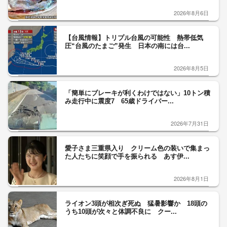
2026年8月6日
【台風情報】トリプル台風の可能性 熱帯低気
圧“台風のたまご”発生 日本の南には台...
2026年8月5日
「簡単にブレーキが利くわけではない」10トン積
み走行中に震度7 65歳ドライバー...
2026年7月31日
愛子さま三重県入り クリーム色の装いで集まっ
た人たちに笑顔で手を振られる あす伊...
2026年8月1日
ライオン3頭が相次ぎ死ぬ 猛暑影響か 18頭の
うち10頭が次々と体調不良に クー...