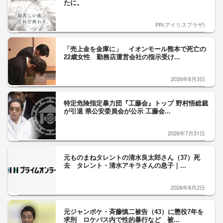
たに。
PR(アイリスプラザ)
「売上金を金庫に」 イオンモール熊本で死亡の
22歳女性 勤務店運営会社の指示受け...
2026年8月3日
特定危険指定暴力団『工藤会』トップ 野村悟総裁
が引退 県公安委員会が公示 工藤会...
2026年7月31日
元ものまねタレントの清水良太郎さん（37）死
去 タレント・清水アキラさんの息子｜...
2026年8月2日
元ジャンポケ・斉藤慎二被告（43）に懲役7年を
求刑 ロケバス内で性的暴行など 被...