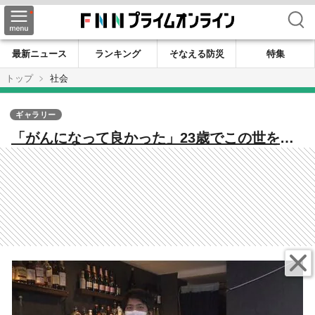
検索
最新ニュース
ランキング
そなえる防災
特集
トップ
社会
ギャラリー
「がんになって良かった」23歳でこの世を去
った京都大学生 息を引き取る6日前まで投
稿 同じ世代のがん患者と思い共有