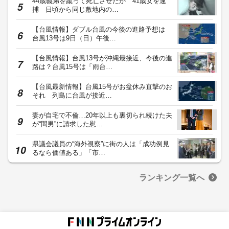
44歳義弟を蹴って死亡させたか 41歳女を逮
捕 日頃から同じ敷地内の…
【台風情報】ダブル台風の今後の進路予想は
台風13号は9日（日）午後…
【台風情報】台風13号が沖縄最接近、今後の進
路は？台風15号は「雨台…
【台風最新情報】台風15号がお盆休み直撃のお
それ 列島に台風が接近…
妻が自宅で不倫…20年以上も裏切られ続けた夫
が“間男”に請求した慰…
県議会議員の“海外視察”に街の人は「成功例見
るなら価値ある」「市…
ランキング一覧へ