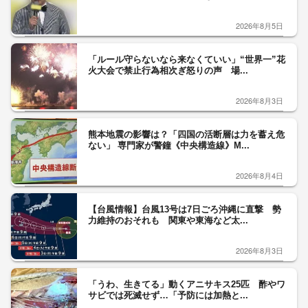
2026年8月5日
「ルール守らないなら来なくていい」“世界一”花
火大会で禁止行為相次ぎ怒りの声 場...
2026年8月3日
熊本地震の影響は？「四国の活断層は力を蓄え危
ない」 専門家が警鐘《中央構造線》M...
2026年8月4日
【台風情報】台風13号は7日ごろ沖縄に直撃 勢
力維持のおそれも 関東や東海など太...
2026年8月3日
「うわ、生きてる」動くアニサキス25匹 酢やワ
サビでは死滅せず…「予防には加熱と...