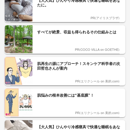
【大人気】ひんやり冷感寝具で快適な睡眠をあな
たに。
PR(アイリスプラザ)
すべてが絶景、収益も得られるその仕組みとは
PR(COCO VILLA on GOETHE)
肌再生の源にアプローチ！スキンケア科学者の次
田哲也さんが案内
PR(エリクシール on 美的.com)
肌悩みの根本改善には“基底膜”！
PR(エリクシール on 美的.com)
【大人気】ひんやり冷感寝具で快適な睡眠をあな