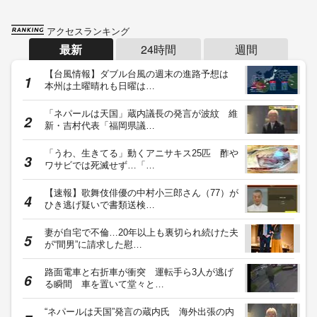
アクセスランキング
最新
24時間
週間
【台風情報】ダブル台風の週末の進路予想は
本州は土曜晴れも日曜は…
「ネパールは天国」蔵内議長の発言が波紋 維
新・吉村代表「福岡県議…
「うわ、生きてる」動くアニサキス25匹 酢や
ワサビでは死滅せず…「…
【速報】歌舞伎俳優の中村小三郎さん（77）が
ひき逃げ疑いで書類送検…
妻が自宅で不倫…20年以上も裏切られ続けた夫
が“間男”に請求した慰…
路面電車と右折車が衝突 運転手ら3人が逃げ
る瞬間 車を置いて堂々と…
“ネパールは天国”発言の蔵内氏 海外出張の内