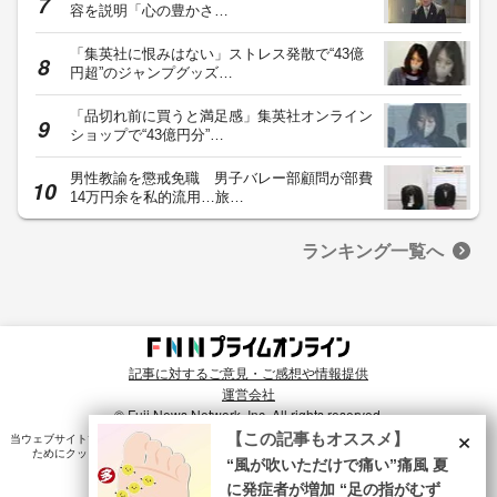
容を説明「心の豊かさ…
「集英社に恨みはない」ストレス発散で“43億
円超”のジャンプグッズ…
「品切れ前に買うと満足感」集英社オンライン
ショップで“43億円分”…
男性教諭を懲戒免職 男子バレー部顧問が部費
14万円余を私的流用…旅…
ランキング一覧へ
記事に対するご意見・ご感想や情報提供
運営会社
© Fuji News Network, Inc. All rights reserved.
×
【この記事もオススメ】
当ウェブサイトでは、ユーザのニーズ・興味・関⼼に合致したコンテンツや広告配信を提供する
ためにクッキーを使⽤しています。詳細は、
プライバシーポリシー
をご確認ください。
“風が吹いただけで痛い”痛風 夏
に発症者が増加 “足の指がむず