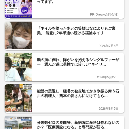
ってます。
PR(Dreaw合同会社)
「ネイルを塗ったあとの笑顔はなによりもご褒
美」 能登に2年半通い続ける福祉ネイリ...
2026年7月8日
脳の病に倒れ、障がいを抱えるシングルファーザ
ー 選んだ道は男性では珍しい“ネイリ...
2026年5月27日
能登の恩返し 猛暑の被災地でかき氷振る舞う石
川の料理人「熊本の皆さんに助けてもら...
2026年8月5日
分娩数ゼロの奥能登、新病院に産科は作れないの
か？「医療訴訟になる」と専門家が語る...