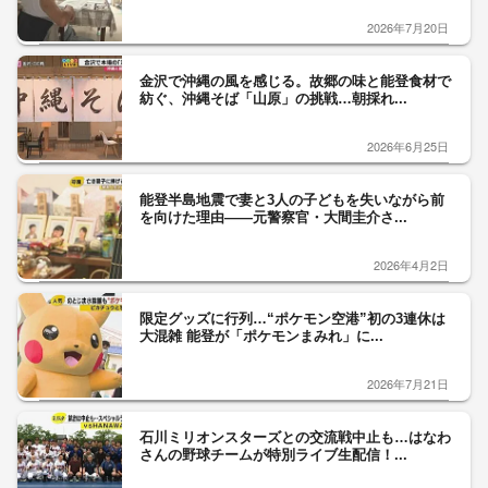
2026年7月20日
金沢で沖縄の風を感じる。故郷の味と能登食材で
紡ぐ、沖縄そば「山原」の挑戦…朝採れ...
2026年6月25日
能登半島地震で妻と3人の子どもを失いながら前
を向けた理由——元警察官・大間圭介さ...
2026年4月2日
限定グッズに行列…“ポケモン空港”初の3連休は
大混雑 能登が「ポケモンまみれ」に...
2026年7月21日
石川ミリオンスターズとの交流戦中止も…はなわ
さんの野球チームが特別ライブ生配信！...