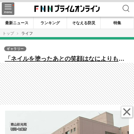
検索
最新ニュース
ランキング
そなえる防災
特集
トップ
ライフ
ギャラリー
「ネイルを塗ったあとの笑顔はなによりもご
褒美」 能登に2年半通い続ける福祉ネイリス
トの指先に込める思い