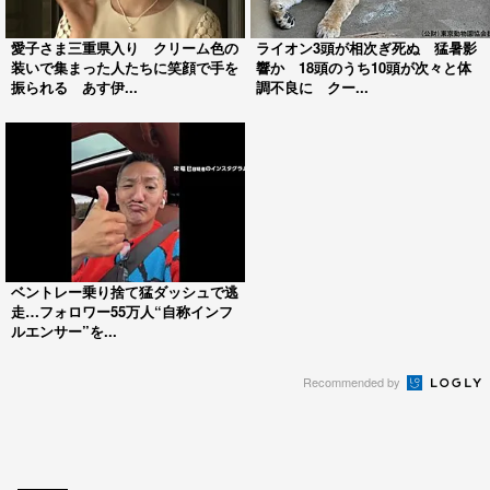
愛子さま三重県入り クリーム色の
ライオン3頭が相次ぎ死ぬ 猛暑影
装いで集まった人たちに笑顔で手を
響か 18頭のうち10頭が次々と体
振られる あす伊...
調不良に クー...
ベントレー乗り捨て猛ダッシュで逃
走…フォロワー55万人“自称インフ
ルエンサー”を...
Recommended by