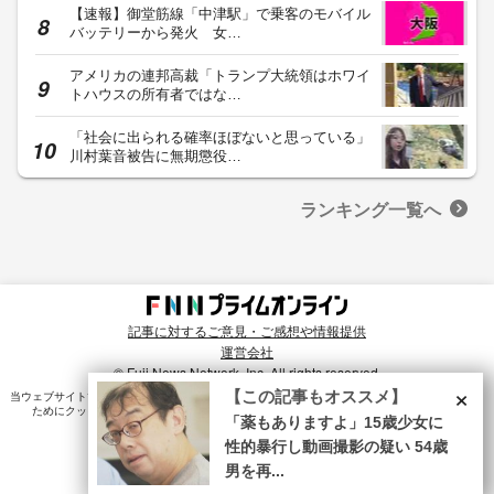
【速報】御堂筋線「中津駅」で乗客のモバイル
バッテリーから発火 女…
アメリカの連邦高裁「トランプ大統領はホワイ
トハウスの所有者ではな…
「社会に出られる確率ほぼないと思っている」
川村葉音被告に無期懲役…
ランキング一覧へ
記事に対するご意見・ご感想や情報提供
運営会社
© Fuji News Network, Inc. All rights reserved.
×
【この記事もオススメ】
当ウェブサイトでは、ユーザのニーズ・興味・関⼼に合致したコンテンツや広告配信を提供する
ためにクッキーを使⽤しています。詳細は、
プライバシーポリシー
をご確認ください。
「薬もありますよ」15歳少女に
性的暴行し動画撮影の疑い 54歳
男を再...