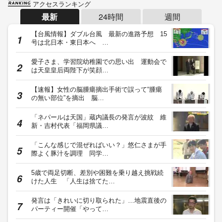
アクセスランキング
最新
24時間
週間
【台風情報】ダブル台風 最新の進路予想 15
号は北日本・東日本へ …
愛子さま、学習院幼稚園での思い出 運動会で
は天皇皇后両陛下が笑顔…
【速報】女性の脳腫瘍摘出手術で誤って“腫瘍
の無い部位”を摘出 脳…
「ネパールは天国」蔵内議長の発言が波紋 維
新・吉村代表「福岡県議…
「こんな感じで混ぜればいい？」悠仁さまが手
際よく豚汁を調理 同学…
5歳で両足切断、差別や困難を乗り越え挑戦続
けた人生 「人生は捨てた…
発言は「きれいに切り取られた」…地震直後の
パーティー開催「やって…