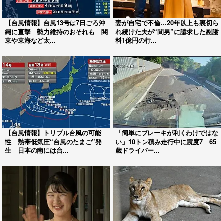
【台風情報】台風13号は7日ごろ沖
妻が自宅で不倫…20年以上も裏切ら
縄に直撃 勢力維持のおそれも 関
れ続けた夫が“間男”に請求した慰謝
東や東海など太...
料1億円の行...
【台風情報】トリプル台風の可能
「簡単にブレーキが利くわけではな
性 熱帯低気圧“台風のたまご”発
い」10トン積み走行中に震度7 65
生 日本の南には台...
歳ドライバー...