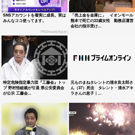
SNSアカウントを着実に成長。実は
「売上金を金庫に」 イオンモール
みんなココ使ってます。
熊本で死亡の22歳女性 勤務店運営
会社の指示受け...
PR(Dreaw合同会社)
特定危険指定暴力団『工藤会』トッ
元ものまねタレントの清水良太郎さ
プ 野村悟総裁が引退 県公安委員会
ん（37）死去 タレント・清水アキ
が公示 工藤会...
ラさんの息子｜...