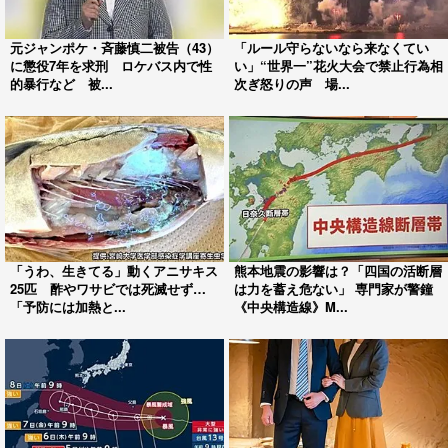
元ジャンポケ・斉藤慎二被告（43）
「ルール守らないなら来なくてい
に懲役7年を求刑 ロケバス内で性
い」“世界一”花火大会で禁止行為相
的暴行など 被...
次ぎ怒りの声 場...
「うわ、生きてる」動くアニサキス
熊本地震の影響は？「四国の活断層
25匹 酢やワサビでは死滅せず…
は力を蓄え危ない」 専門家が警鐘
「予防には加熱と...
《中央構造線》M...