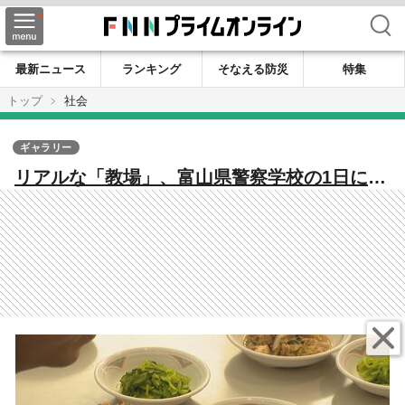
検索
最新ニュース
ランキング
そなえる防災
特集
トップ
社会
ギャラリー
リアルな「教場」、富山県警察学校の1日に密
着すると…「10分で完食」「逮捕術」18歳か
ら32歳、85人の警察官の卵たち