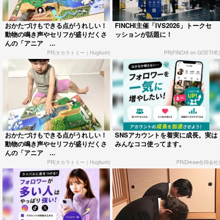
おかたづけもできる点がうれしい！
FINCHI主催「IVS2026」トークセ
動物の鳴き声やセリフが盛りだくさ
ッションが話題に！
んの「アニア ...
PR(タカラトミー｜Hugkum)
PR(FINCHI on GOETHE)
おかたづけもできる点がうれしい！
SNSアカウントを着実に成長。実は
動物の鳴き声やセリフが盛りだくさ
みんなココ使ってます。
んの「アニア ...
PR(タカラトミー｜Hugkum)
PR(Dreaw合同会社)