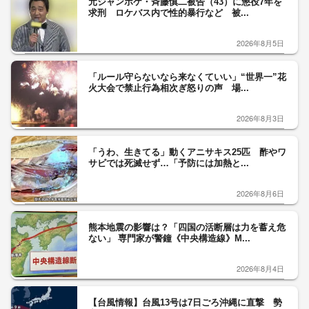
元ジャンポケ・斉藤慎二被告（43）に懲役7年を
求刑 ロケバス内で性的暴行など 被...
2026年8月5日
「ルール守らないなら来なくていい」“世界一”花
火大会で禁止行為相次ぎ怒りの声 場...
2026年8月3日
「うわ、生きてる」動くアニサキス25匹 酢やワ
サビでは死滅せず…「予防には加熱と...
2026年8月6日
熊本地震の影響は？「四国の活断層は力を蓄え危
ない」 専門家が警鐘《中央構造線》M...
2026年8月4日
【台風情報】台風13号は7日ごろ沖縄に直撃 勢