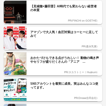
【見城徹×藤田晋】AI時代でも変わらない経営者
の本質
PR(FINCHI on GOETHE)
アマゾンで大人気！血圧対策はコーヒーに足して
みて
PR(森永乳業)
おかたづけもできる点がうれしい！ 動物の鳴き声
やセリフが盛りだくさんの「アニア ...
PR(タカラトミー｜Hugkum)
SNSアカウントを着実に成長。実はみんなココ使
ってます。
PR(Dreaw合同会社)