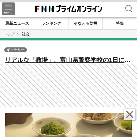
検索
最新ニュース
ランキング
そなえる防災
特集
トップ
社会
ギャラリー
リアルな「教場」、富山県警察学校の1日に密
着すると…「10分で完食」「逮捕術」18歳か
ら32歳、85人の警察官の卵たち