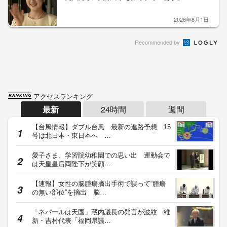
2026年8月1日
Recommended by
アクセスランキング
最新
24時間
週間
【台風情報】ダブル台風 最新の進路予想 15
号は北日本・東日本へ …
愛子さま、学習院幼稚園での思い出 運動会で
は天皇皇后両陛下が笑顔…
【速報】女性の脳腫瘍摘出手術で誤って“腫瘍
の無い部位”を摘出 脳…
「ネパールは天国」蔵内議長の発言が波紋 維
新・吉村代表「福岡県議…