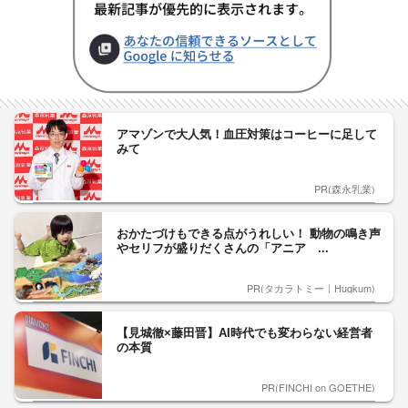
アマゾンで大人気！血圧対策はコーヒーに足して
みて
PR(森永乳業)
おかたづけもできる点がうれしい！ 動物の鳴き声
やセリフが盛りだくさんの「アニア ...
PR(タカラトミー｜Hugkum)
【見城徹×藤田晋】AI時代でも変わらない経営者
の本質
PR(FINCHI on GOETHE)