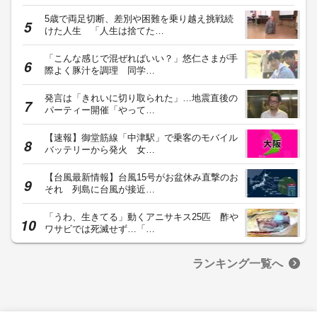
5歳で両足切断、差別や困難を乗り越え挑戦続
けた人生 「人生は捨てた…
「こんな感じで混ぜればいい？」悠仁さまが手
際よく豚汁を調理 同学…
発言は「きれいに切り取られた」…地震直後の
パーティー開催「やって…
【速報】御堂筋線「中津駅」で乗客のモバイル
バッテリーから発火 女…
【台風最新情報】台風15号がお盆休み直撃のお
それ 列島に台風が接近…
「うわ、生きてる」動くアニサキス25匹 酢や
ワサビでは死滅せず…「…
ランキング一覧へ