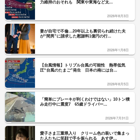
力維持のおそれも 関東や東海など太...
2026年8月3日
妻が自宅で不倫…20年以上も裏切られ続けた夫
が“間男”に請求した慰謝料1億円の行...
2026年1月8日
【台風情報】トリプル台風の可能性 熱帯低気
圧“台風のたまご”発生 日本の南には台...
2026年8月5日
「簡単にブレーキが利くわけではない」10トン積
み走行中に震度7 65歳ドライバー...
2026年7月31日
愛子さま三重県入り クリーム色の装いで集まっ
た人たちに笑顔で手を振られる あす伊...