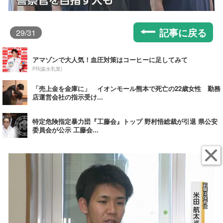
記事に戻る
29
/31
アマゾンで大人気！血圧対策はコーヒーに足してみて
PR(森永乳業)
「売上金を金庫に」 イオンモール熊本で死亡の22歳女性 勤務
店運営会社の指示受け...
特定危険指定暴力団『工藤会』トップ 野村悟総裁が引退 県公安
委員会が公示 工藤会...