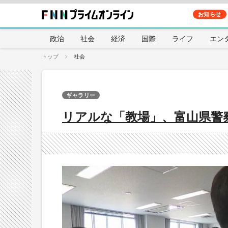
お知らせ
政治
社会
経済
国際
ライフ
エン
トップ
社会
ギャラリー
リアルな「教場」、富山県警察