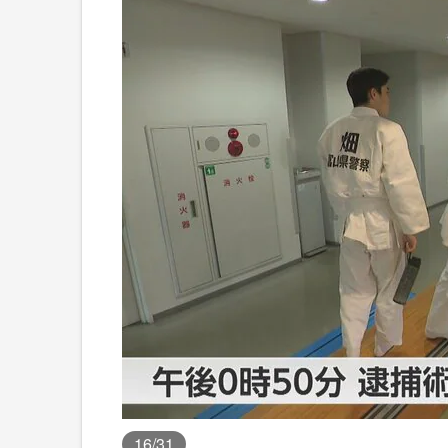
16
/31