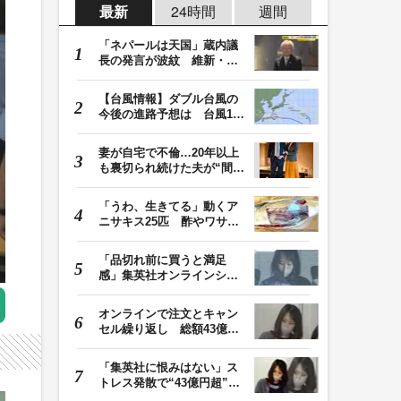
最新
24時間
週間
「ネパールは天国」蔵内議
長の発言が波紋 維新・吉
村代表「福岡県議…
【台風情報】ダブル台風の
今後の進路予想は 台風13
号は8日（土）にか…
妻が自宅で不倫…20年以上
も裏切られ続けた夫が“間
男”に請求した慰…
「うわ、生きてる」動くア
ニサキス25匹 酢やワサビ
では死滅せず…「…
「品切れ前に買うと満足
感」集英社オンラインショ
ップで“43億円分”…
オンラインで注文とキャン
セル繰り返し 総額43億円
か「品切れ前に購…
「集英社に恨みはない」ス
トレス発散で“43億円超”の
ジャンプグッズ…