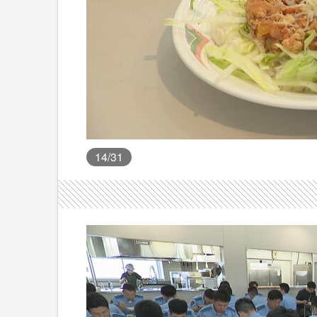
14
/31