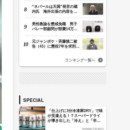
“ネパールは天国”発言の蔵
内氏 海外出張の内容を説
明「心の豊かさ…
男性教諭を懲戒免職 男子
バレー部顧問が部費14万円
余を私的流用…旅…
元ジャンポケ・斉藤慎二被
告（43）に懲役7年を求刑
ロケバス内で性的…
ランキング一覧へ
SPECIAL
PR
「仕上げに3分冷凍庫DRY」で味
が見違える！？スーパードライ
が導き出した「冷え」と「辛
口」のおいしい関係 青く変化
2026年7月30日