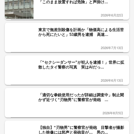
「このまま放置すれば危険」と声掛け...
2026年6月22日
東京で無差別殺傷を計画か「物価高による生活苦
から死にたいと」53歳男を逮捕 高速...
2026年7月13日
「“セクシーダンサー”が犯人を逮捕！」世界に拡
散したタイ警察の写真 実はAIだっ...
2026年6月13日
「適切な拳銃使用だったが詳細は調査中」制止聞
かず近づく“刃物男”に警察官が発砲 ...
2026年8月5日
【独自】“刃物男”に警察官が発砲 目撃者が撮影
した映像には怒声と発砲音が… 男の...