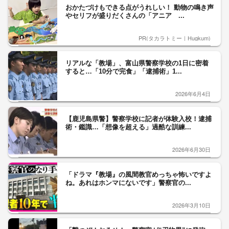
おかたづけもできる点がうれしい！ 動物の鳴き声
やセリフが盛りだくさんの「アニア ...
PR(タカラトミー｜Hugkum)
リアルな「教場」、富山県警察学校の1日に密着
すると…「10分で完食」「逮捕術」1...
2026年6月4日
【鹿児島県警】警察学校に記者が体験入校！逮捕
術・鑑識…「想像を超える」過酷な訓練...
2026年6月30日
「ドラマ『教場』の風間教官めっちゃ怖いですよ
ね。あれはホンマにないです」警察官の...
2026年3月10日