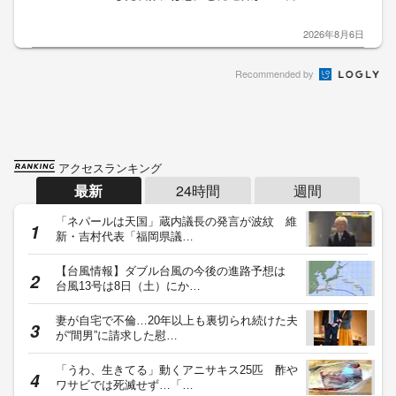
2026年8月6日
Recommended by
アクセスランキング
最新
24時間
週間
「ネパールは天国」蔵内議長の発言が波紋 維
新・吉村代表「福岡県議…
【台風情報】ダブル台風の今後の進路予想は
台風13号は8日（土）にか…
妻が自宅で不倫…20年以上も裏切られ続けた夫
が“間男”に請求した慰…
「うわ、生きてる」動くアニサキス25匹 酢や
ワサビでは死滅せず…「…