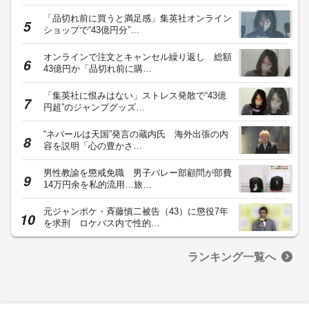
「品切れ前に買うと満足感」集英社オンライン
ショップで“43億円分”…
オンラインで注文とキャンセル繰り返し 総額
43億円か「品切れ前に購…
「集英社に恨みはない」ストレス発散で“43億
円超”のジャンプグッズ…
“ネパールは天国”発言の蔵内氏 海外出張の内
容を説明「心の豊かさ…
男性教諭を懲戒免職 男子バレー部顧問が部費
14万円余を私的流用…旅…
元ジャンポケ・斉藤慎二被告（43）に懲役7年
を求刑 ロケバス内で性的…
ランキング一覧へ