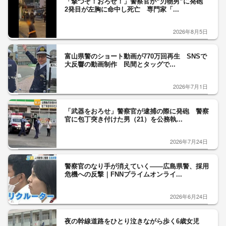
「撃つぞ！おろせ！」警察官が“刃物男”に発砲
2発目が左胸に命中し死亡 専門家「...
2026年8月5日
富山県警のショート動画が770万回再生 SNSで
大反響の動画制作 民間とタッグで...
2026年7月1日
「武器をおろせ」警察官が逮捕の際に発砲 警察
官に包丁突き付けた男（21）を公務執...
2026年7月24日
警察官のなり手が消えていく――広島県警、採用
危機への反撃｜FNNプライムオンライ...
2026年6月24日
夜の幹線道路をひとり泣きながら歩く6歳女児