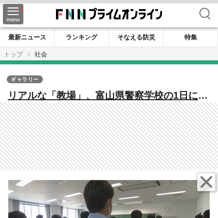
検索
最新ニュース
ランキング
そなえる防災
特集
トップ
社会
ギャラリー
リアルな「教場」、富山県警察学校の1日に密
着すると…「10分で完食」「逮捕術」18歳か
ら32歳、85人の警察官の卵たち