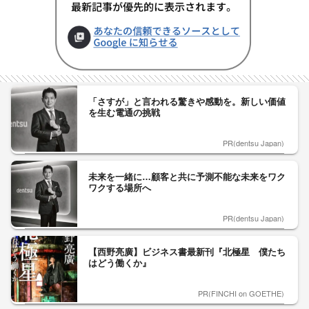
「さすが」と言われる驚きや感動を。新しい価値
を生む電通の挑戦
PR(dentsu Japan)
未来を一緒に…顧客と共に予測不能な未来をワク
ワクする場所へ
PR(dentsu Japan)
【西野亮廣】ビジネス書最新刊『北極星 僕たち
はどう働くか』
PR(FINCHI on GOETHE)