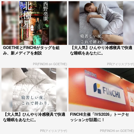
GOETHEとFINCHIがタッグを組
【大人気】ひんやり冷感寝具で快適
み、新メディアを創設
な睡眠をあなたに。
PR(FINCHI on GOETHE)
PR(アイリスプラザ)
【大人気】ひんやり冷感寝具で快適
FINCHI主催「IVS2026」トークセ
な睡眠をあなたに。
ッションが話題に！
PR(アイリスプラザ)
PR(FINCHI on GOETHE)