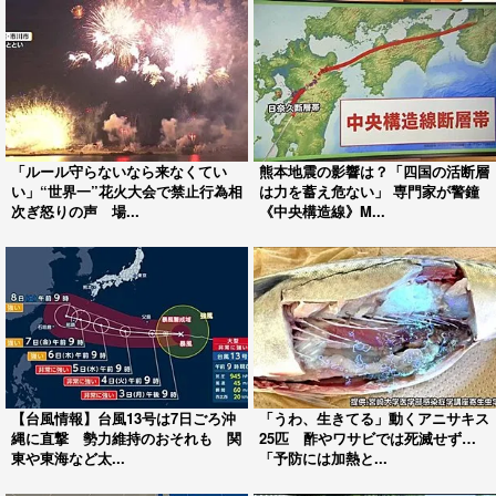
「ルール守らないなら来なくてい
熊本地震の影響は？「四国の活断層
い」“世界一”花火大会で禁止行為相
は力を蓄え危ない」 専門家が警鐘
次ぎ怒りの声 場...
《中央構造線》M...
【台風情報】台風13号は7日ごろ沖
「うわ、生きてる」動くアニサキス
縄に直撃 勢力維持のおそれも 関
25匹 酢やワサビでは死滅せず…
東や東海など太...
「予防には加熱と...