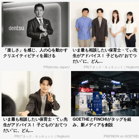
「楽しさ」を感じ、人の心を動かす
いま最も相談したい保育士・てぃ先
クリエイティビティを届ける
生がアドバイス！ 子どもの“おてつ
だい”に、どん...
PR(dentsu Japan)
PR(アタック・キュキュット｜Hugkum)
いま最も相談したい保育士・てぃ先
GOETHEとFINCHIがタッグを組
生がアドバイス！ 子どもの“おてつ
み、新メディアを創設
だい”に、どん...
PR(アタック・キュキュット｜Hugkum)
PR(FINCHI on GOETHE)