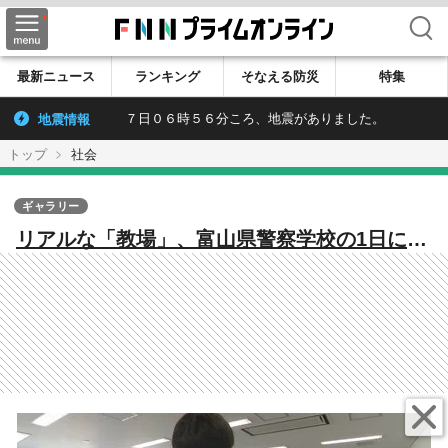
検索
最新ニュース
ランキング
そなえる防災
特集
地震情報
７日０６時５６分ころ、地震がありました。
トップ
社会
ギャラリー
リアルな「教場」、富山県警察学校の1日に密
着すると…「10分で完食」「逮捕術」18歳か
ら32歳、85人の警察官の卵たち