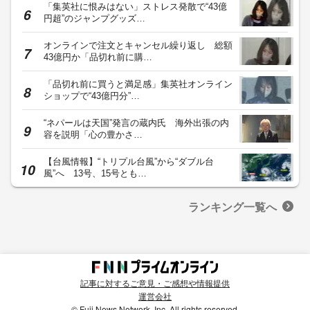
「集英社に恨みはない」ストレス発散で“43億
円超”のジャンプグッズ…
オンラインで注文とキャンセル繰り返し 総額
43億円か「品切れ前に購…
「品切れ前に買うと満足感」集英社オンライン
ショップで“43億円分”…
“ネパールは天国”発言の蔵内氏 海外出張の内
容を説明「心の豊かさ…
【台風情報】“トリプル台風”から“ダブル台
風”へ 13号、15号とも…
ランキング一覧へ
記事に対するご意見・ご感想や情報提供
運営会社
© Fuji News Network, Inc. All rights reserved.