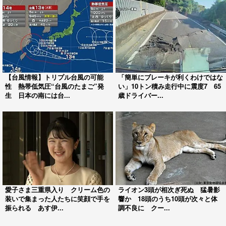
【台風情報】トリプル台風の可能
「簡単にブレーキが利くわけではな
性 熱帯低気圧“台風のたまご”発
い」10トン積み走行中に震度7 65
生 日本の南には台...
歳ドライバー...
愛子さま三重県入り クリーム色の
ライオン3頭が相次ぎ死ぬ 猛暑影
装いで集まった人たちに笑顔で手を
響か 18頭のうち10頭が次々と体
振られる あす伊...
調不良に クー...