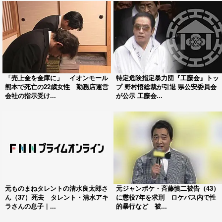
「売上金を金庫に」 イオンモール
特定危険指定暴力団『工藤会』トッ
熊本で死亡の22歳女性 勤務店運営
プ 野村悟総裁が引退 県公安委員会
会社の指示受け...
が公示 工藤会...
元ものまねタレントの清水良太郎さ
元ジャンポケ・斉藤慎二被告（43）
ん（37）死去 タレント・清水アキ
に懲役7年を求刑 ロケバス内で性
ラさんの息子｜...
的暴行など 被...