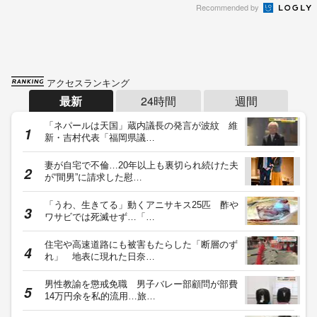
Recommended by
アクセスランキング
最新
24時間
週間
「ネパールは天国」蔵内議長の発言が波紋 維
新・吉村代表「福岡県議…
妻が自宅で不倫…20年以上も裏切られ続けた夫
が“間男”に請求した慰…
「うわ、生きてる」動くアニサキス25匹 酢や
ワサビでは死滅せず…「…
住宅や高速道路にも被害もたらした「断層のず
れ」 地表に現れた日奈…
男性教諭を懲戒免職 男子バレー部顧問が部費
14万円余を私的流用…旅…