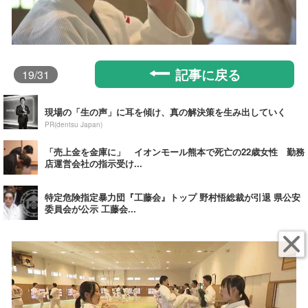
記事に戻る
19
/31
現場の「生の声」に耳を傾け、真の解決策を生み出していく
PR(dentsu Japan)
「売上金を金庫に」 イオンモール熊本で死亡の22歳女性 勤務
店運営会社の指示受け...
特定危険指定暴力団『工藤会』トップ 野村悟総裁が引退 県公安
委員会が公示 工藤会...