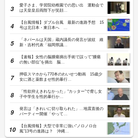
愛子さま、学習院幼稚園での思い出 運動会で
は天皇皇后両陛下が笑顔…
【台風情報】ダブル台風 最新の進路予想 15
号は北日本・東日本へ …
「ネパールは天国」蔵内議長の発言が波紋 維
新・吉村代表「福岡県議…
【速報】女性の脳腫瘍摘出手術で誤って“腫瘍
の無い部位”を摘出 脳…
押収スマホから770本のわいせつ動画 15歳少
女に酒と薬飲ませ性的暴行…
「性欲抑えきれなかった」“カッター”で脅し女
子中学生を性的暴行か…
発言は「きれいに切り取られた」…地震直後の
パーティー開催「やって…
【台風情報】大型で非常に強い“ノロノロ台
風”13号の進路は？ 沖縄…