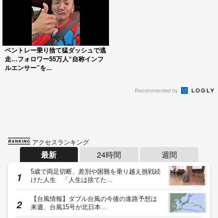
ベントレー乗り捨て猛ダッシュで逃
走…フォロワー55万人“自称インフ
ルエンサー”を...
Recommended by
アクセスランキング
最新
24時間
週間
5歳で両足切断、差別や困難を乗り越え挑戦続
けた人生 「人生は捨てた…
【台風情報】ダブル台風の今後の進路予想は
来週、台風15号が北日本…