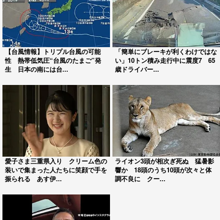
【台風情報】トリプル台風の可能
「簡単にブレーキが利くわけではな
性 熱帯低気圧“台風のたまご”発
い」10トン積み走行中に震度7 65
生 日本の南には台...
歳ドライバー...
愛子さま三重県入り クリーム色の
ライオン3頭が相次ぎ死ぬ 猛暑影
装いで集まった人たちに笑顔で手を
響か 18頭のうち10頭が次々と体
振られる あす伊...
調不良に クー...