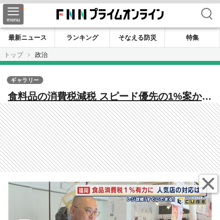
検索
最新ニュース
ランキング
そなえる防災
特集
トップ
政治
ギャラリー
食料品の消費税減税 スピード優先の1%案か選
挙公約のゼロにこだわるのか 高市総理の最終
判断は 小売店｢レジ設定は簡単｣ 【福岡発】