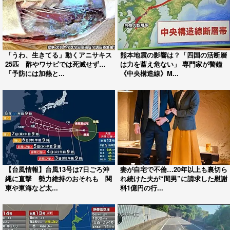
「うわ、生きてる」動くアニサキス
熊本地震の影響は？「四国の活断層
25匹 酢やワサビでは死滅せず…
は力を蓄え危ない」 専門家が警鐘
「予防には加熱と...
《中央構造線》M...
【台風情報】台風13号は7日ごろ沖
妻が自宅で不倫…20年以上も裏切ら
縄に直撃 勢力維持のおそれも 関
れ続けた夫が“間男”に請求した慰謝
東や東海など太...
料1億円の行...