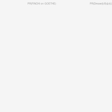
PR(FINCHI on GOETHE)
PR(Dreaw合同会社)