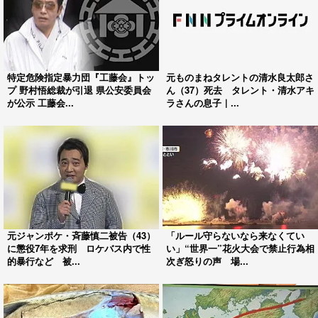
特定危険指定暴力団『工藤会』トッ
元ものまねタレントの清水良太郎さ
プ 野村悟総裁が引退 県公安委員会
ん（37）死去 タレント・清水アキ
が公示 工藤会...
ラさんの息子｜...
元ジャンポケ・斉藤慎二被告（43）
「ルール守らないなら来なくてい
に懲役7年を求刑 ロケバス内で性
い」“世界一”花火大会で禁止行為相
的暴行など 被...
次ぎ怒りの声 場...