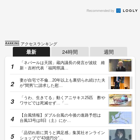
Recommended by
アクセスランキング
最新
24時間
週間
「ネパールは天国」蔵内議長の発言が波紋 維
新・吉村代表「福岡県議…
妻が自宅で不倫…20年以上も裏切られ続けた夫
が“間男”に請求した慰…
「うわ、生きてる」動くアニサキス25匹 酢や
ワサビでは死滅せず…「…
【台風情報】ダブル台風の今後の進路予想は
台風13号は8日（土）にか…
「品切れ前に買うと満足感」集英社オンライン
ショップで“43億円分”…