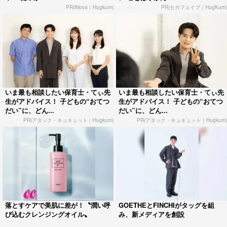
PR(iNova｜Hugkum)
PR(セガフェイブ｜HugKum)
いま最も相談したい保育士・てぃ先
いま最も相談したい保育士・てぃ先
生がアドバイス！ 子どもの“おてつ
生がアドバイス！ 子どもの“おてつ
だい”に、どん...
だい”に、どん...
PR(アタック・キュキュット｜Hugkum)
PR(アタック・キュキュット｜Hugkum)
落とすケアで美肌に差が！〝潤い呼
GOETHEとFINCHIがタッグを組
び込むクレンジングオイル〟
み、新メディアを創設