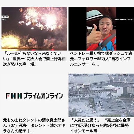
「ルール守らないなら来なくてい
ベントレー乗り捨て猛ダッシュで逃
い」“世界一”花火大会で禁止行為相
走…フォロワー55万人“自称インフ
次ぎ怒りの声 場...
ルエンサー”を...
元ものまねタレントの清水良太郎さ
「人災だと思う」 “売上金を金庫
ん（37）死去 タレント・清水アキ
に”指示受け戻った約5分後に爆発
ラさんの息子｜...
イオンモール熊...