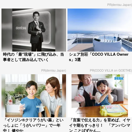
PR(dentsu Japan)
時代の「最"現場"」に飛び込み、当
シェア別荘「COCO VILLA Owner
事者として踏み込んでいく
s」3選
PR(dentsu Japan)
PR(COCO VILLA on GOETHE)
「イソジン®クリアうがい薬」とい
「言葉で伝える力」を育めば、イヤ
っしょに「うがいパワー」で一年
イヤ期もすっきり！ 「アンパンマ
中！ 健やか
ン ことばずかん...