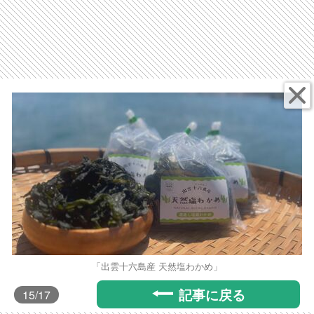
「出雲十六島産 天然塩わかめ」
記事に戻る
15
/17