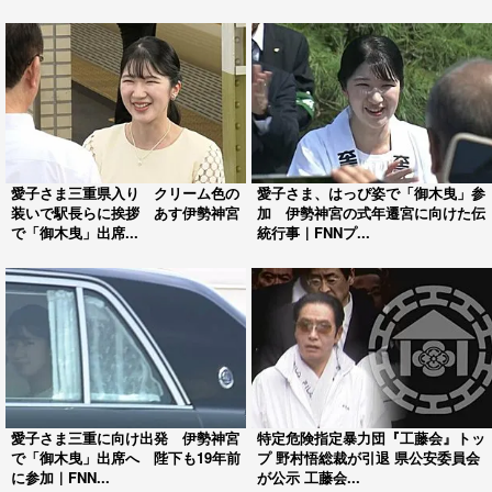
愛子さま三重県入り クリーム色の
愛子さま、はっぴ姿で「御木曳」参
装いで駅長らに挨拶 あす伊勢神宮
加 伊勢神宮の式年遷宮に向けた伝
で「御木曳」出席...
統行事｜FNNプ...
愛子さま三重に向け出発 伊勢神宮
特定危険指定暴力団『工藤会』トッ
で「御木曳」出席へ 陛下も19年前
プ 野村悟総裁が引退 県公安委員会
に参加｜FNN...
が公示 工藤会...