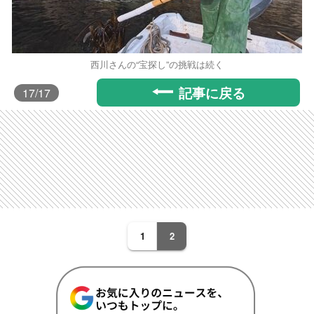
西川さんの“宝探し”の挑戦は続く
記事に戻る
17
/17
1
2