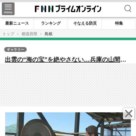
検索
最新ニュース
ランキング
そなえる防災
特集
トップ
都道府県
島根
ギャラリー
出雲の“海の宝”を絶やさない…兵庫の山間か
ら移住し漁師に転身 伝統のワカメ漁を次の
世代へ【島根発】