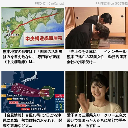
PR(DHC｜CanCam.jp)
PR(FINCHI on GOETHE)
熊本地震の影響は？「四国の活断層
「売上金を金庫に」 イオンモール
は力を蓄え危ない」 専門家が警鐘
熊本で死亡の22歳女性 勤務店運営
《中央構造線》M...
会社の指示受け...
【台風情報】台風13号は7日ごろ沖
愛子さま三重県入り クリーム色の
縄に直撃 勢力維持のおそれも 関
装いで集まった人たちに笑顔で手を
東や東海など太...
振られる あす伊...