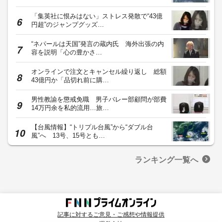
「集英社に恨みはない」ストレス発散で“43億
円超”のジャンプグッズ…
“ネパールは天国”発言の蔵内氏 海外出張の内
容を説明「心の豊かさ…
オンラインで注文とキャンセル繰り返し 総額
43億円か「品切れ前に購…
男性教諭を懲戒免職 男子バレー部顧問が部費
14万円余を私的流用…旅…
【台風情報】“トリプル台風”から“ダブル台
風”へ 13号、15号とも…
ランキング一覧へ
記事に対するご意見・ご感想や情報提供