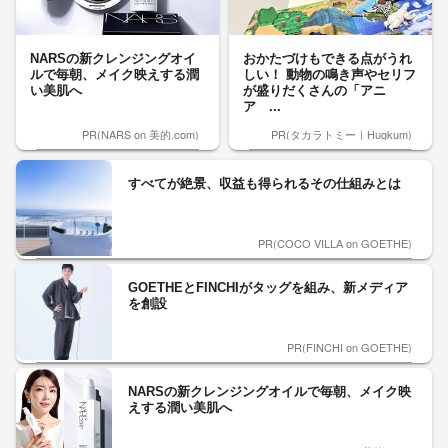
NARSの新クレンジングオイ
おかたづけもできる点がうれ
ルで毎朝、メイク映えする潤
しい！ 動物の鳴き声やセリフ
い美肌へ
が盛りだくさんの「アニ
ア ...
PR(NARS on 美的.com)
PR(タカラトミー｜Hugkum)
すべてが絶景、収益も得られるその仕組みとは
PR(COCO VILLA on GOETHE)
GOETHEとFINCHIがタッグを組み、新メディア
を創設
PR(FINCHI on GOETHE)
NARSの新クレンジングオイルで毎朝、メイク映
えする潤い美肌へ