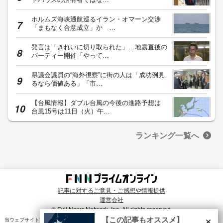
ホルムズ海峡通航巡るイラン・オマーン交渉
「まもなく合意成立」か …
発言は「きれいに切り取られた」…地震直後の
パーティー開催「やって…
県議会議員の“海外視察”に街の人は「成功例見
るなら価値ある」「市…
【台風情報】ダブル台風の今後の進路予想は
台風15号は11日（火）午…
ランキング一覧へ
記事に対するご意見・ご感想や情報提供
運営会社
© Fuji News Network, Inc. All rights reserved.
×
【この記事もオススメ】
当ウェブサイトでは、ユーザのニーズ・興味・関⼼に合致したコンテンツや広告配信を提供する