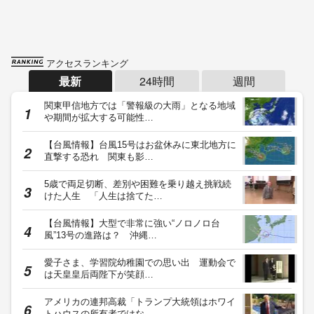
アクセスランキング
最新
24時間
週間
関東甲信地方では「警報級の大雨」となる地域
や期間が拡大する可能性…
【台風情報】台風15号はお盆休みに東北地方に
直撃する恐れ 関東も影…
5歳で両足切断、差別や困難を乗り越え挑戦続
けた人生 「人生は捨てた…
【台風情報】大型で非常に強い“ノロノロ台
風”13号の進路は？ 沖縄…
愛子さま、学習院幼稚園での思い出 運動会で
は天皇皇后両陛下が笑顔…
アメリカの連邦高裁「トランプ大統領はホワイ
トハウスの所有者ではな…