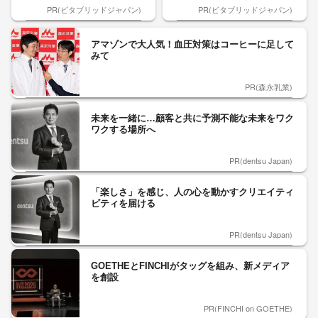
PR(ビタブリッドジャパン)
PR(ビタブリッドジャパン)
アマゾンで大人気！血圧対策はコーヒーに足して
みて
PR(森永乳業)
未来を一緒に…顧客と共に予測不能な未来をワク
ワクする場所へ
PR(dentsu Japan)
「楽しさ」を感じ、人の心を動かすクリエイティ
ビティを届ける
PR(dentsu Japan)
GOETHEとFINCHIがタッグを組み、新メディア
を創設
PR(FINCHI on GOETHE)