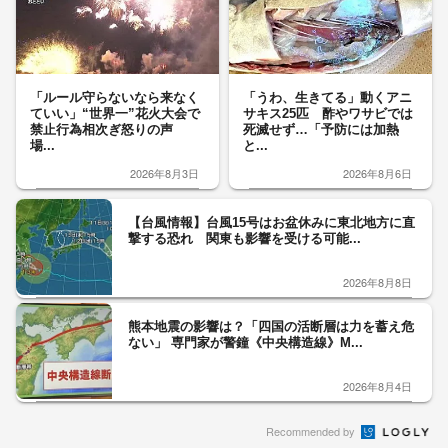
「ルール守らないなら来なく
「うわ、生きてる」動くアニ
ていい」“世界一”花火大会で
サキス25匹 酢やワサビでは
禁止行為相次ぎ怒りの声
死滅せず…「予防には加熱
場...
と...
2026年8月3日
2026年8月6日
【台風情報】台風15号はお盆休みに東北地方に直
撃する恐れ 関東も影響を受ける可能...
2026年8月8日
熊本地震の影響は？「四国の活断層は力を蓄え危
ない」 専門家が警鐘《中央構造線》M...
2026年8月4日
Recommended by