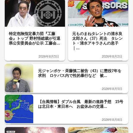
特定危険指定暴力団『工藤
元ものまねタレントの清水良
会』トップ 野村悟総裁が引退
太郎さん（37）死去 タレン
県公安委員会が公示 工藤会...
ト・清水アキラさんの息子
｜...
2026年8月5日
2026年8月2日
元ジャンポケ・斉藤慎二被告（43）に懲役7年を
求刑 ロケバス内で性的暴行など 被...
2026年8月5日
【台風情報】ダブル台風 最新の進路予想 15号
は北日本・東日本へ お盆休みの交通...
2026年8月8日