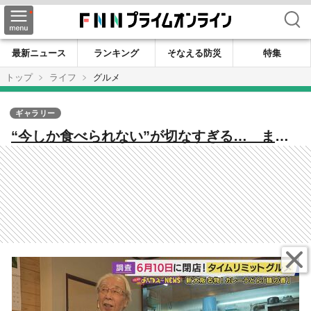
検索
最新ニュース
ランキング
そなえる防災
特集
トップ
ライフ
グルメ
ギャラリー
“今しか食べられない”が切なすぎる… まも
なく閉店『タイムリミットグルメ』24時間営
業のパンの名店 新大阪のカレーうどん専門
店「辞める時期を考えないと迷惑かける」