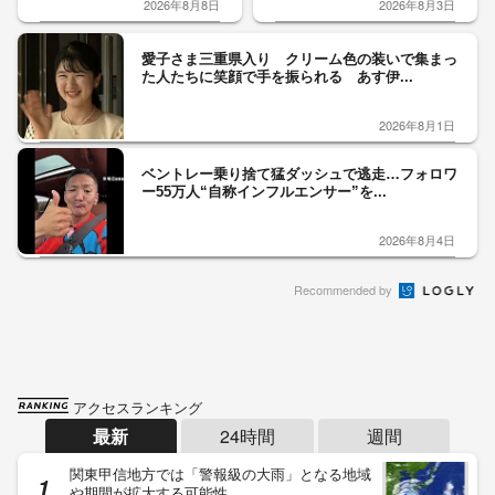
2026年8月8日
2026年8月3日
愛子さま三重県入り クリーム色の装いで集まっ
た人たちに笑顔で手を振られる あす伊...
2026年8月1日
ベントレー乗り捨て猛ダッシュで逃走…フォロワ
ー55万人“自称インフルエンサー”を...
2026年8月4日
Recommended by
アクセスランキング
最新
24時間
週間
関東甲信地方では「警報級の大雨」となる地域
や期間が拡大する可能性…