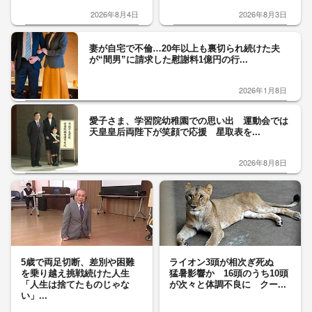
2026年8月4日
2026年8月3日
妻が自宅で不倫…20年以上も裏切られ続けた夫
が“間男”に請求した慰謝料1億円の行...
2026年1月8日
愛子さま、学習院幼稚園での思い出 運動会では
天皇皇后両陛下が笑顔で応援 星取表を...
2026年8月8日
5歳で両足切断、差別や困難
ライオン3頭が相次ぎ死ぬ
を乗り越え挑戦続けた人生
猛暑影響か 16頭のうち10頭
「人生は捨てたものじゃな
が次々と体調不良に クー...
い」...