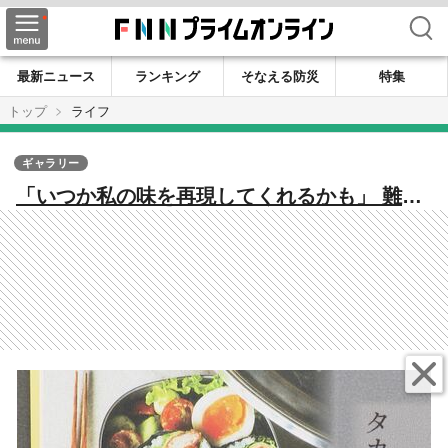
検索
最新ニュース
ランキング
そなえる防災
特集
トップ
ライフ
ギャラリー
「いつか私の味を再現してくれるかも」 難病
『ALS』発症の母親が子供達に残した珠玉
の“レシピ本” 【福岡発】