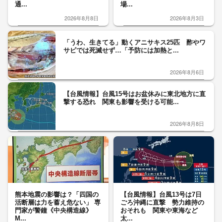
通...
場...
2026年8月8日
2026年8月3日
「うわ、生きてる」動くアニサキス25匹 酢やワ
サビでは死滅せず…「予防には加熱と...
2026年8月6日
【台風情報】台風15号はお盆休みに東北地方に直
撃する恐れ 関東も影響を受ける可能...
2026年8月8日
熊本地震の影響は？「四国の
【台風情報】台風13号は7日
活断層は力を蓄え危ない」 専
ごろ沖縄に直撃 勢力維持の
門家が警鐘《中央構造線》
おそれも 関東や東海など
M...
太...