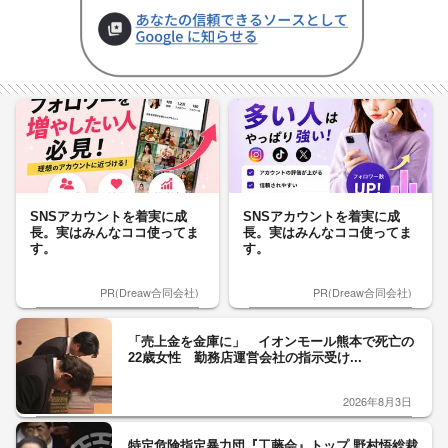
SNSアカウントを着実に成
SNSアカウントを着実に成
長。実はみんなココ使ってま
長。実はみんなココ使ってま
す。
す。
PR(Dreaw合同会社)
PR(Dreaw合同会社)
「売上金を金庫に」 イオンモール熊本で死亡の
22歳女性 勤務店運営会社の指示受け...
2026年8月3日
特定危険指定暴力団『工藤会』トップ 野村悟総裁