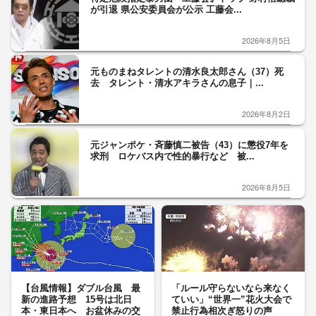
が引退 県公安委員会が公示 工藤会...
2026年8月5日
元ものまねタレントの清水良太郎さん（37）死
去 タレント・清水アキラさんの息子｜...
2026年8月2日
元ジャンポケ・斉藤慎二被告（43）に懲役7年を
求刑 ロケバス内で性的暴行など 被...
2026年8月5日
【台風情報】ダブル台風 最
「ルール守らないなら来なく
新の進路予想 15号は北日
ていい」“世界一”花火大会で
本・東日本へ お盆休みの交
禁止行為相次ぎ怒りの声