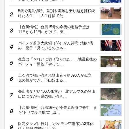
5歳で両足切断、差別や困難を乗り越え挑戦続
けた人生 「人生は捨てた…
【台風情報】台風15号の今後の進路予想は
11日から12日にかけて、東…
バイデン前米大統領（83）がん闘病で強い痛
み 息子「見ているのは本…
発言は「きれいに切り取られた」…地震直後の
パーティー開催「やって…
土石流で橋が流され登山者ら約390人が孤立
仮の橋ができ、下山始まる…
登山者など約400人孤立か 北アルプスの登山
口につながる県の橋が流さ…
【台風情報】台風16号が小笠原近海で発生 ま
た“トリプル台風”に…1…
限定グッズに行列…“ポケモン空港”初の3連休
は大混雑 能登が「ポケ…