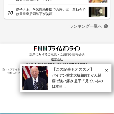
愛子さま、学習院幼稚園での思い出 運動会で
は天皇皇后両陛下が笑顔…
ランキング一覧へ
記事に対するご意見・ご感想や情報提供
運営会社
© Fuji News Network, Inc. All rights reserved.
×
【この記事もオススメ】
当ウェブサイトでは、ユーザのニーズ・興味・関⼼に合致したコンテンツや広告配信を提供する
ためにクッキーを使⽤しています。詳細は、
プライバシーポリシー
をご確認ください。
バイデン前米大統領(83)がん闘
病で強い痛み 息子「見ているの
は本当...