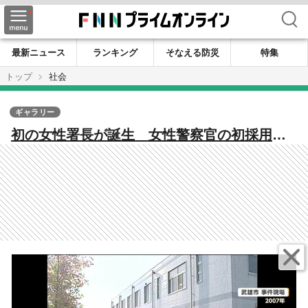
検索
最新ニュース
ランキング
そなえる防災
特集
トップ
社会
ギャラリー
初の女性署長が誕生 女性警察官の初採用は
34年前の1992年 男性多数の警察組織で生き
てきた女性の警察官人生