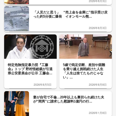
2026年8月3日
「人災だと思う」 “売上金を金庫に”指示受け戻
った約5分後に爆発 イオンモール熊...
2026年8月3日
特定危険指定暴力団『工藤
5歳で両足切断、差別や困難
会』トップ 野村悟総裁が引退
を乗り越え挑戦続けた人生
県公安委員会が公示 工藤会...
「人生は捨てたものじゃな
い」...
2026年8月5日
2026年8月8日
妻が自宅で不倫…20年以上も裏切られ続けた夫
が“間男”に請求した慰謝料1億円の行...
2026年1月8日