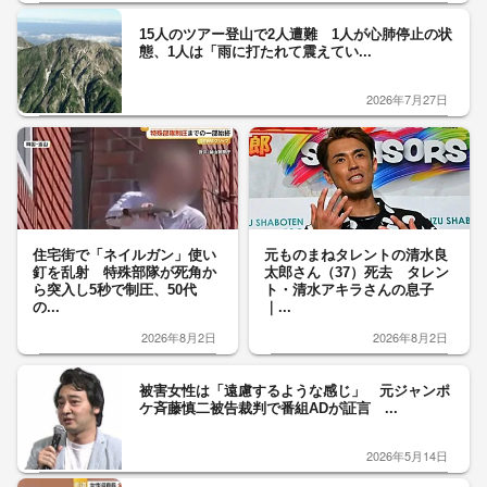
15人のツアー登山で2人遭難 1人が心肺停止の状
態、1人は「雨に打たれて震えてい...
2026年7月27日
住宅街で「ネイルガン」使い
元ものまねタレントの清水良
釘を乱射 特殊部隊が死角か
太郎さん（37）死去 タレン
ら突入し5秒で制圧、50代
ト・清水アキラさんの息子
の...
｜...
2026年8月2日
2026年8月2日
被害女性は「遠慮するような感じ」 元ジャンポ
ケ斉藤慎二被告裁判で番組ADが証言 ...
2026年5月14日