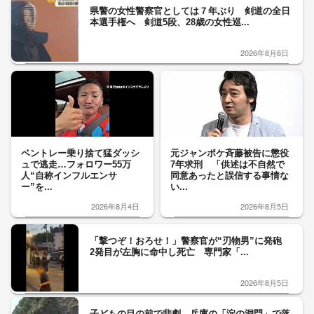
県警の女性警察官としては７年ぶり 剣道の全日
本選手権へ 剣道5段、28歳の女性巡...
2026年8月6日
ベントレー乗り捨て猛ダッシ
元ジャンポケ斉藤被告に懲役
ュで逃走…フォロワー55万
7年求刑 「供述は不自然で
人“自称インフルエンサ
同意あったと誤信する事情な
ー”を...
い...
2026年8月4日
2026年8月5日
「撃つぞ！おろせ！」警察官が“刃物男”に発砲
2発目が左胸に命中し死亡 専門家「...
2026年8月5日
子どもの目の前で悲劇 兵庫の「淀の洞門」で落