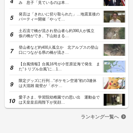
み 息子「見ているのは本…
発言は「きれいに切り取られた」…地震直後の
パーティー開催「やって…
土石流で橋が流され登山者ら約390人が孤立
仮の橋ができ、下山始まる…
登山者など約400人孤立か 北アルプスの登山
口につながる県の橋が流さ…
【台風情報】台風16号が小笠原近海で発生 ま
た“トリプル台風”に…1…
限定グッズに行列…“ポケモン空港”初の3連休
は大混雑 能登が「ポケ…
愛子さま、学習院幼稚園での思い出 運動会で
は天皇皇后両陛下が笑顔…
ランキング一覧へ