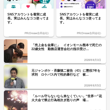
SNSアカウントを着実に成
SNSアカウントを着実に成
長。実はみんなココ使ってま
長。実はみんなココ使ってま
す。
す。
PR(Dreaw合同会社)
PR(Dreaw合同会社)
「売上金を金庫に」 イオンモール熊本で死亡の
22歳女性 勤務店運営会社の指示受け...
2026年8月3日
元ジャンポケ・斉藤慎二被告（43）に懲役7年を
求刑 ロケバス内で性的暴行など 被...
2026年8月5日
「ルール守らないなら来なくていい」“世界一”花
火大会で禁止行為相次ぎ怒りの声 場...