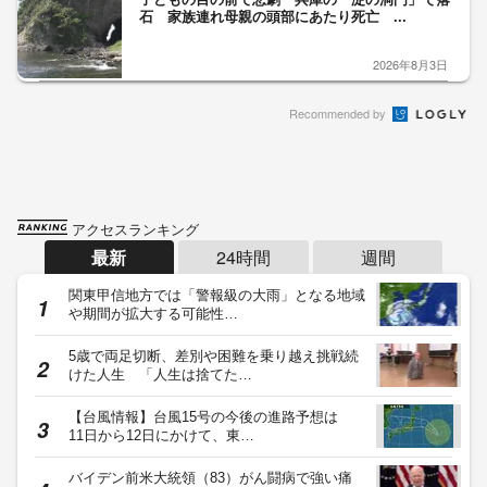
石 家族連れ母親の頭部にあたり死亡 ...
2026年8月3日
Recommended by
アクセスランキング
最新
24時間
週間
関東甲信地方では「警報級の大雨」となる地域
や期間が拡大する可能性…
5歳で両足切断、差別や困難を乗り越え挑戦続
けた人生 「人生は捨てた…
【台風情報】台風15号の今後の進路予想は
11日から12日にかけて、東…
バイデン前米大統領（83）がん闘病で強い痛