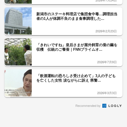
2026年7月24日
新潟市のステーキ料理店で集団食中毒…調理担当
者の1人が体調不良のまま食事調理した...
2026年2月23日
「きれいですね」皇后さまが屋外飼育の蚕の繭を
収穫 伝統のご養蚕｜FNNプライムオ...
2026年7月9日
「飲酒運転の恐ろしさ受け止めて」3人の子ども
を亡くした女性 涙ながらに訴え 県警...
2026年3月3日
Recommended by