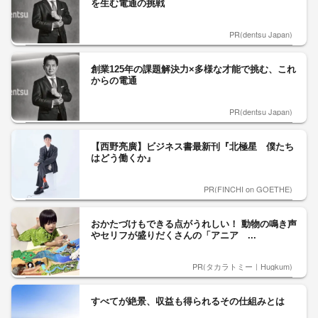
を生む電通の挑戦
PR(dentsu Japan)
創業125年の課題解決力×多様な才能で挑む、これ
からの電通
PR(dentsu Japan)
【西野亮廣】ビジネス書最新刊『北極星 僕たち
はどう働くか』
PR(FINCHI on GOETHE)
おかたづけもできる点がうれしい！ 動物の鳴き声
やセリフが盛りだくさんの「アニア ...
PR(タカラトミー｜Hugkum)
すべてが絶景、収益も得られるその仕組みとは