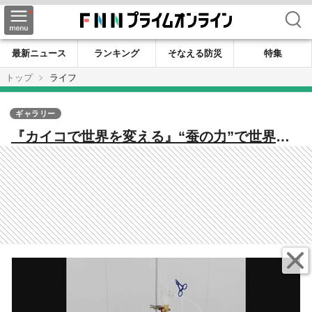
検索
最新ニュース
ランキング
そなえる防災
特集
トップ
ライフ
ギャラリー
『カイコで世界を変える』“蚕の力”で世界初
のワクチン開発へ 九州大発ベンチャー『ノロ
ウイルス』撲滅へ【福岡発】