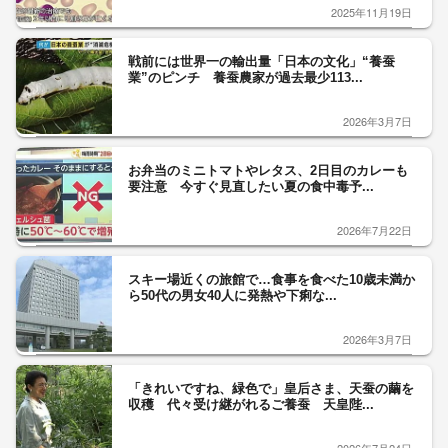
2025年11月19日
戦前には世界一の輸出量「日本の文化」“養蚕
業”のピンチ 養蚕農家が過去最少113...
2026年3月7日
お弁当のミニトマトやレタス、2日目のカレーも
要注意 今すぐ見直したい夏の食中毒予...
2026年7月22日
スキー場近くの旅館で…食事を食べた10歳未満か
ら50代の男女40人に発熱や下痢な...
2026年3月7日
「きれいですね、緑色で」皇后さま、天蚕の繭を
収穫 代々受け継がれるご養蚕 天皇陛...