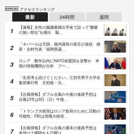
アクセスランキング
最新
24時間
週間
【速報】女性の脳腫瘍摘出手術で誤って“腫瘍
の無い部位”を摘出 脳…
「ネパールは天国」蔵内議長の発言が波紋 維
新・吉村代表「福岡県議…
ロシア 数年以内にNATO加盟国を攻撃か 米
国の情報機関が分析 プー…
「生涯考え続けてください」江別市男子大学生
集団暴行死 主犯格・当…
【台風情報】ダブル台風の今後の進路予想は
台風13号は9日（日）午後…
「トランプ大統領はロシア政府のために活動の
可能性」FBIは現職大統領…
【台風情報】ダブル台風の週末の進路予想は
本州は土曜晴れも日曜は…