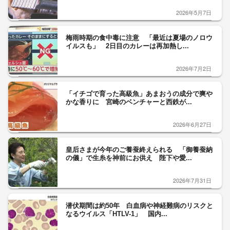
2026年5月7日
梅雨時期の食中毒に注意 「最近は夏場のノロウ
イルスも」 2日目のカレーは再加熱し...
2026年7月2日
「イチゴで育った高級魚」あまおうの成分で爽や
かな香りに 宮崎のベンチャーと西鉄が...
2026年6月27日
皇后さまが今年のご養蚕終えられる 「御養蚕納
の儀」で生糸を神前にお供え 陛下や愛...
2026年7月31日
潜伏期間は約50年 白血病や神経難病のリスクと
なるウイルス「HTLV-1」 国内...