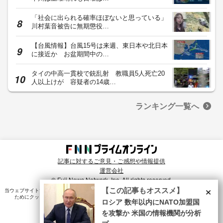
「社会に出られる確率ほぼないと思っている」
川村葉音被告に無期懲役…
【台風情報】台風15号は来週、東日本や北日本
に接近か お盆期間中の…
タイの中高一貫校で銃乱射 教職員5人死亡20
人以上けが 容疑者の14歳…
ランキング一覧へ
記事に対するご意見・ご感想や情報提供
運営会社
© Fuji News Network, Inc. All rights reserved.
×
【この記事もオススメ】
当ウェブサイトでは、ユーザのニーズ・興味・関⼼に合致したコンテンツや広告配信を提供する
ためにクッキーを使⽤しています。詳細は、
プライバシーポリシー
をご確認ください。
ロシア 数年以内にNATO加盟国
を攻撃か 米国の情報機関が分析