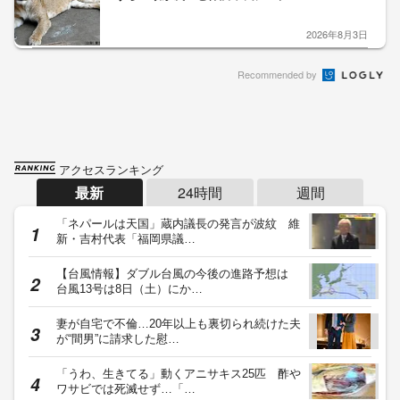
2026年8月3日
Recommended by
アクセスランキング
最新
24時間
週間
「ネパールは天国」蔵内議長の発言が波紋 維
新・吉村代表「福岡県議…
【台風情報】ダブル台風の今後の進路予想は
台風13号は8日（土）にか…
妻が自宅で不倫…20年以上も裏切られ続けた夫
が“間男”に請求した慰…
「うわ、生きてる」動くアニサキス25匹 酢や
ワサビでは死滅せず…「…