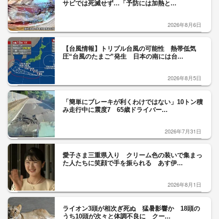
サビでは死滅せず…「予防には加熱と...
2026年8月6日
【台風情報】トリプル台風の可能性 熱帯低気
圧“台風のたまご”発生 日本の南には台...
2026年8月5日
「簡単にブレーキが利くわけではない」10トン積
み走行中に震度7 65歳ドライバー...
2026年7月31日
愛子さま三重県入り クリーム色の装いで集まっ
た人たちに笑顔で手を振られる あす伊...
2026年8月1日
ライオン3頭が相次ぎ死ぬ 猛暑影響か 18頭の
うち10頭が次々と体調不良に クー...