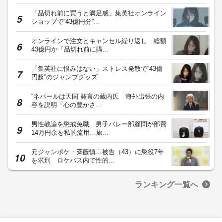
「品切れ前に買うと満足感」集英社オンライン
ショップで“43億円分”…
オンラインで注文とキャンセル繰り返し 総額
43億円か「品切れ前に購…
「集英社に恨みはない」ストレス発散で“43億
円超”のジャンプグッズ…
“ネパールは天国”発言の蔵内氏 海外出張の内
容を説明「心の豊かさ…
男性教諭を懲戒免職 男子バレー部顧問が部費
14万円余を私的流用…旅…
元ジャンポケ・斉藤慎二被告（43）に懲役7年
を求刑 ロケバス内で性的…
ランキング一覧へ