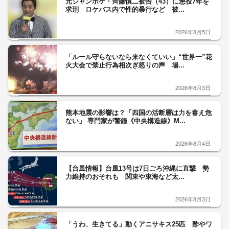
元ジャンポケ・斉藤慎二被告（43）に懲役7年を
求刑 ロケバス内で性的暴行など 被...
2026年8月5日
「ルール守らないなら来なくていい」“世界一”花
火大会で禁止行為相次ぎ怒りの声 場...
2026年8月3日
熊本地震の影響は？「四国の活断層は力を蓄え危
ない」 専門家が警鐘《中央構造線》M...
2026年8月4日
【台風情報】台風13号は7日ごろ沖縄に直撃 勢
力維持のおそれも 関東や東海など太...
2026年8月3日
「うわ、生きてる」動くアニサキス25匹 酢やワ