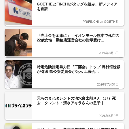
GOETHEとFINCHIがタッグを組み、新メディア
を創設
PR(FINCHI on GOETHE)
「売上金を金庫に」 イオンモール熊本で死亡の
22歳女性 勤務店運営会社の指示受け...
2026年8月3日
特定危険指定暴力団『工藤会』トップ 野村悟総裁
が引退 県公安委員会が公示 工藤会...
2026年7月31日
元ものまねタレントの清水良太郎さん（37）死
去 タレント・清水アキラさんの息子｜...
2026年8月2日