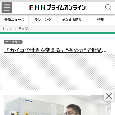
検索
最新ニュース
ランキング
そなえる防災
特集
トップ
ライフ
ギャラリー
『カイコで世界を変える』“蚕の力”で世界初
のワクチン開発へ 九州大発ベンチャー『ノロ
ウイルス』撲滅へ【福岡発】