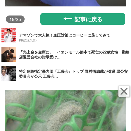
記事に戻る
19
/25
アマゾンで大人気！血圧対策はコーヒーに足してみて
PR(森永乳業)
「売上金を金庫に」 イオンモール熊本で死亡の22歳女性 勤務
店運営会社の指示受け...
特定危険指定暴力団『工藤会』トップ 野村悟総裁が引退 県公安
委員会が公示 工藤会...