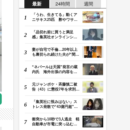
最新
24時間
週間
「うわ、生きてる」動くア
ニサキス25匹 酢やワサビ
では死滅せず…「…
「品切れ前に買うと満足
感」集英社オンラインショ
ップで“43億円分”…
妻が自宅で不倫…20年以上
も裏切られ続けた夫が“間
男”に請求した慰…
“ネパールは天国”発言の蔵
内氏 海外出張の内容を説
明「心の豊かさ…
元ジャンポケ・斉藤慎二被
告（43）に懲役7年を求刑
ロケバス内で性的…
「集英社に恨みはない」ス
トレス発散で“43億円超”の
ジャンプグッズ…
衝突から10秒で3人逃走 軽
自動車が市電に突っ込む一
部始終をドラレコ…