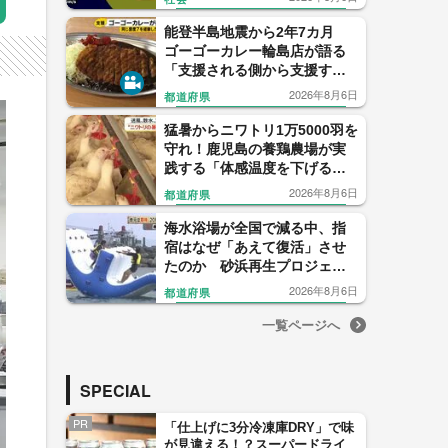
解説
能登半島地震から2年7カ月
ゴーゴーカレー輪島店が語る
「支援される側から支援する
側へ」
2026年8月6日
都道府県
猛暑からニワトリ1万5000羽を
守れ！鹿児島の養鶏農場が実
践する「体感温度を下げる」
驚きの暑さ対策
2026年8月6日
都道府県
海水浴場が全国で減る中、指
宿はなぜ「あえて復活」させ
たのか 砂浜再生プロジェク
トの舞台裏
2026年8月6日
都道府県
一覧ページへ
SPECIAL
PR
「仕上げに3分冷凍庫DRY」で味
が見違える！？スーパードライ