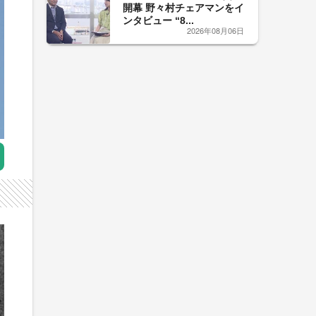
開幕 野々村チェアマンをイ
ンタビュー “8...
2026年08月06日