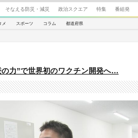
そなえる防災・減災
政治スクエア
特集
番組発
タメ
スポーツ
コラム
都道府県
蚕の力”で世界初のワクチン開発へ…