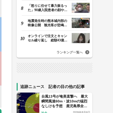
「怒りに任せて暴力振るっ
た」90歳入院患者の顔や腹
を殴るなどケガさ…
地震発生時の熊本城内部の
映像公開 観光客が悲鳴…
壁や柱にしがみつ…
オンラインで注文とキャン
セル繰り返し 総額43億円
か「品切れ前に購…
ランキング一覧へ
追跡ニュース 記者の目の他の記事
台風13号が奄美直撃へ 最大
瞬間風速60m・波10mの猛烈
なしけを予想 鹿児島県全域
がすでに強風域 気象予報士
2026年8月6日
社会