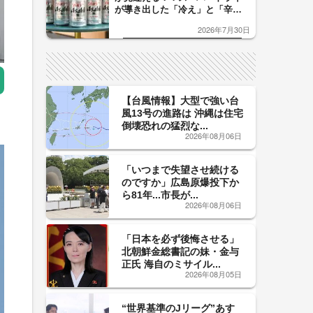
が導き出した「冷え」と「辛
口」のおいしい関係 青く変化
2026年7月30日
した「辛口カーブ」が飲み頃の
サイン！
【台風情報】大型で強い台
風13号の進路は 沖縄は住宅
倒壊恐れの猛烈な...
2026年08月06日
「いつまで失望させ続ける
のですか」広島原爆投下か
ら81年...市長が...
2026年08月06日
「日本を必ず後悔させる」
北朝鮮金総書記の妹・金与
正氏 海自のミサイル...
2026年08月05日
“世界基準のJリーグ”あす