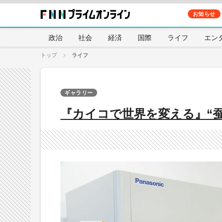
お知らせ
政治
社会
経済
国際
ライフ
エン
トップ
ライフ
ギャラリー
『カイコで世界を変える』“