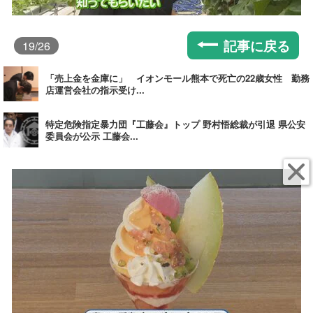
記事に戻る
19
/26
「売上金を金庫に」 イオンモール熊本で死亡の22歳女性 勤務
店運営会社の指示受け...
特定危険指定暴力団『工藤会』トップ 野村悟総裁が引退 県公安
委員会が公示 工藤会...