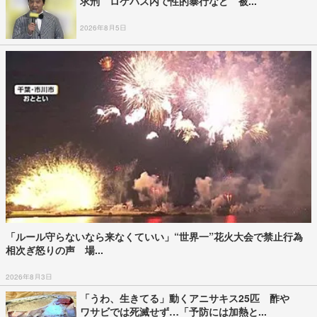
求刑 ロケバス内で性的暴行など 被...
2026年8月5日
「ルール守らないなら来なくていい」“世界一”花火大会で禁止行為
相次ぎ怒りの声 場...
2026年8月3日
「うわ、生きてる」動くアニサキス25匹 酢や
ワサビでは死滅せず…「予防には加熱と...