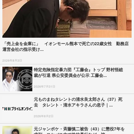
「売上金を金庫に」 イオンモール熊本で死亡の22歳女性 勤務店
運営会社の指示受け...
2026年8月3日
特定危険指定暴力団『工藤会』トップ 野村悟総
裁が引退 県公安委員会が公示 工藤会...
2026年7月31日
元ものまねタレントの清水良太郎さん（37）死
去 タレント・清水アキラさんの息子｜...
2026年8月2日
元ジャンポケ・斉藤慎二被告（43）に懲役7年を