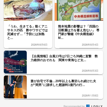
「うわ、生きてる」動くアニ
熊本地震の影響は？「四国の
サキス25匹 酢やワサビでは
活断層は力を蓄え危ない」 専
死滅せず…「予防には加熱
門家が警鐘《中央構造線》
と...
M...
2026年8月6日
2026年8月4日
【台風情報】台風13号は7日ごろ沖縄に直撃 勢
力維持のおそれも 関東や東海など太...
2026年8月3日
妻が自宅で不倫…20年以上も裏切られ続けた夫
が“間男”に請求した慰謝料1億円の行...
2026年1月8日
Recommended by