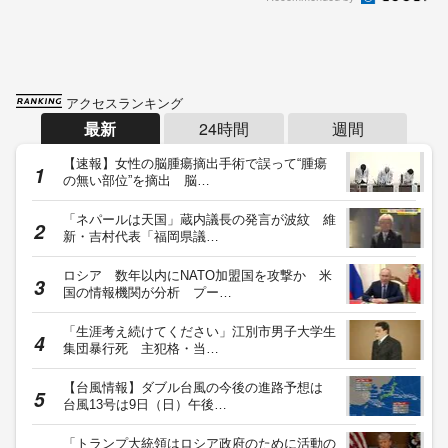
アクセスランキング
最新
24時間
週間
【速報】女性の脳腫瘍摘出手術で誤って“腫瘍
の無い部位”を摘出 脳…
「ネパールは天国」蔵内議長の発言が波紋 維
新・吉村代表「福岡県議…
ロシア 数年以内にNATO加盟国を攻撃か 米
国の情報機関が分析 プー…
「生涯考え続けてください」江別市男子大学生
集団暴行死 主犯格・当…
【台風情報】ダブル台風の今後の進路予想は
台風13号は9日（日）午後…
「トランプ大統領はロシア政府のために活動の