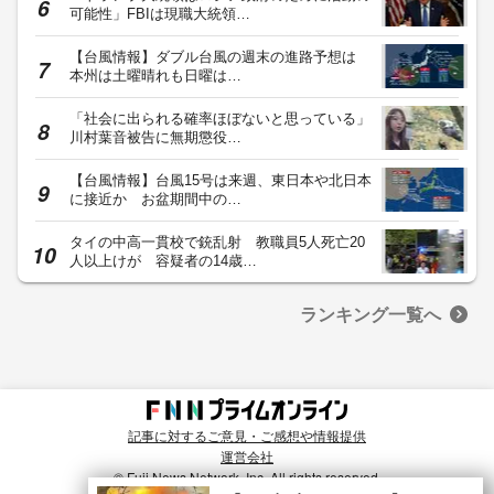
可能性」FBIは現職大統領…
【台風情報】ダブル台風の週末の進路予想は
本州は土曜晴れも日曜は…
「社会に出られる確率ほぼないと思っている」
川村葉音被告に無期懲役…
【台風情報】台風15号は来週、東日本や北日本
に接近か お盆期間中の…
タイの中高一貫校で銃乱射 教職員5人死亡20
人以上けが 容疑者の14歳…
ランキング一覧へ
記事に対するご意見・ご感想や情報提供
運営会社
© Fuji News Network, Inc. All rights reserved.