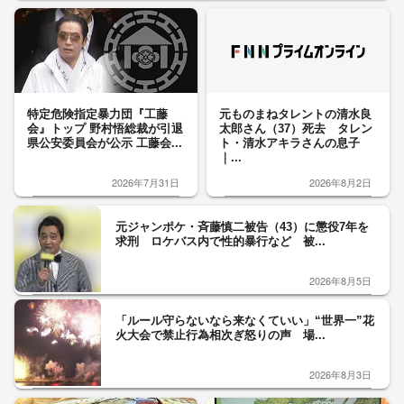
特定危険指定暴力団『工藤
元ものまねタレントの清水良
会』トップ 野村悟総裁が引退
太郎さん（37）死去 タレン
県公安委員会が公示 工藤会...
ト・清水アキラさんの息子
｜...
2026年7月31日
2026年8月2日
元ジャンポケ・斉藤慎二被告（43）に懲役7年を
求刑 ロケバス内で性的暴行など 被...
2026年8月5日
「ルール守らないなら来なくていい」“世界一”花
火大会で禁止行為相次ぎ怒りの声 場...
2026年8月3日