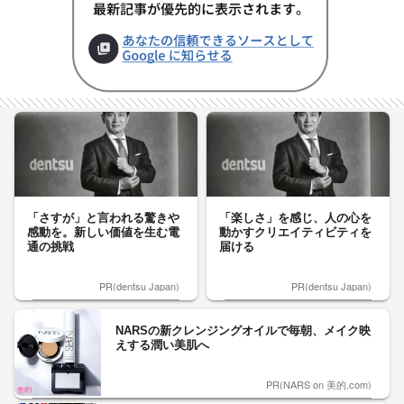
「さすが」と言われる驚きや
「楽しさ」を感じ、人の心を
感動を。新しい価値を生む電
動かすクリエイティビティを
通の挑戦
届ける
PR(dentsu Japan)
PR(dentsu Japan)
NARSの新クレンジングオイルで毎朝、メイク映
えする潤い美肌へ
PR(NARS on 美的.com)