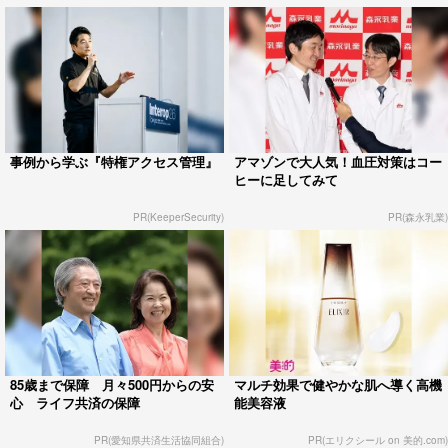
事例から学ぶ『特権アクセス管理』
アマゾンで大人気！血圧対策はコー
ヒーに足してみて
PR(KeeperSecurity)
PR(森永乳業)
85歳まで保障 月々500円からの安
マルチ効果で健やかな肌へ導く高機
心 ライフ共済の保障
能美容液
PR(愛知県共済生活協同組合)
PR(エリクシール on 美的.com)