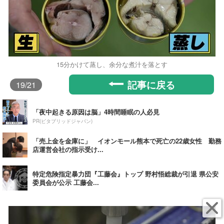
15分かけて蒸し、余分な煮汁を落とす
記事に戻る
19
/21
「夜中起きる原因は脳」4時間睡眠の人必見
PR(ビタブリッドジャパン)
「売上金を金庫に」 イオンモール熊本で死亡の22歳女性 勤務
店運営会社の指示受け...
特定危険指定暴力団『工藤会』トップ 野村悟総裁が引退 県公安
委員会が公示 工藤会...