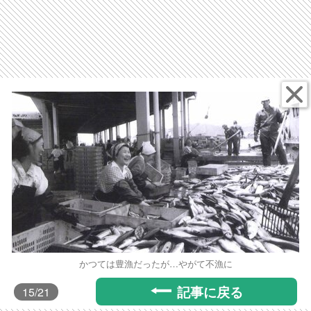
かつては豊漁だったが…やがて不漁に
記事に戻る
15
/21