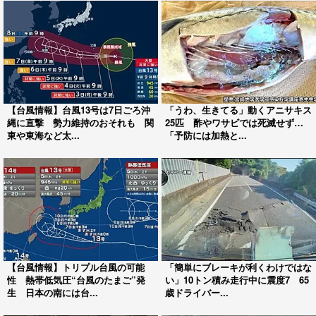
【台風情報】台風13号は7日ごろ沖
「うわ、生きてる」動くアニサキス
縄に直撃 勢力維持のおそれも 関
25匹 酢やワサビでは死滅せず…
東や東海など太...
「予防には加熱と...
【台風情報】トリプル台風の可能
「簡単にブレーキが利くわけではな
性 熱帯低気圧“台風のたまご”発
い」10トン積み走行中に震度7 65
生 日本の南には台...
歳ドライバー...