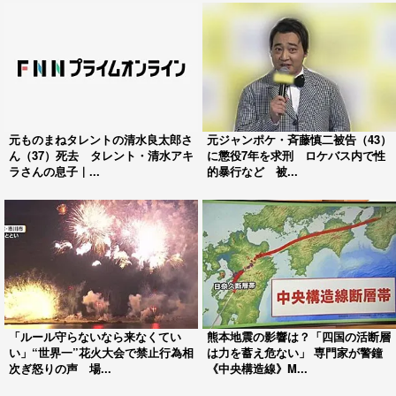
元ものまねタレントの清水良太郎さ
元ジャンポケ・斉藤慎二被告（43）
ん（37）死去 タレント・清水アキ
に懲役7年を求刑 ロケバス内で性
ラさんの息子｜...
的暴行など 被...
「ルール守らないなら来なくてい
熊本地震の影響は？「四国の活断層
い」“世界一”花火大会で禁止行為相
は力を蓄え危ない」 専門家が警鐘
次ぎ怒りの声 場...
《中央構造線》M...