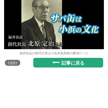
福井缶詰の初代社長は小浜水産高校の教頭だった
記事に戻る
13
/21