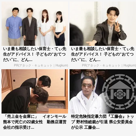
いま最も相談したい保育士・てぃ先
いま最も相談したい保育士・てぃ先
生がアドバイス！ 子どもの“おてつ
生がアドバイス！ 子どもの“おてつ
だい”に、どん...
だい”に、どん...
PR(アタック・キュキュット｜Hugkum)
PR(アタック・キュキュット｜Hugkum)
「売上金を金庫に」 イオンモール
特定危険指定暴力団『工藤会』トッ
熊本で死亡の22歳女性 勤務店運営
プ 野村悟総裁が引退 県公安委員会
会社の指示受け...
が公示 工藤会...