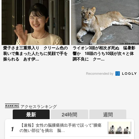
愛子さま三重県入り クリーム色の
ライオン3頭が相次ぎ死ぬ 猛暑影
装いで集まった人たちに笑顔で手を
響か 18頭のうち10頭が次々と体
振られる あす伊...
調不良に クー...
Recommended by
アクセスランキング
最新
24時間
週間
【速報】女性の脳腫瘍摘出手術で誤って“腫瘍
の無い部位”を摘出 脳…