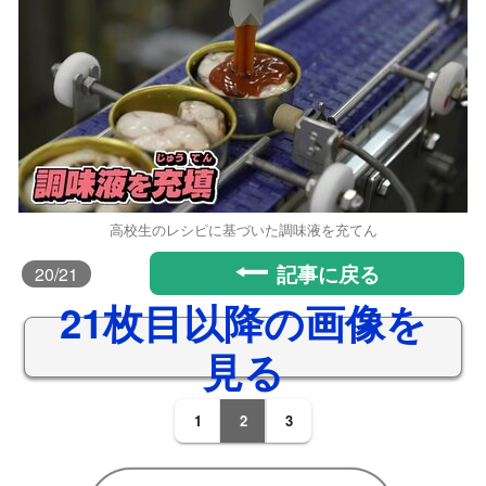
高校生のレシピに基づいた調味液を充てん
記事に戻る
20
/21
21枚目以降の画像を
見る
1
2
3