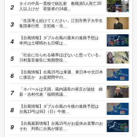
タイの中高一貫校で銃乱射 教職員5人死亡20
人以上けが 容疑者の14歳…
「生涯考え続けてください」江別市男子大学生
集団暴行死 主犯格・当…
【台風情報】ダブル台風の週末の進路予想は
本州は土曜晴れも日曜は…
「社会に出られる確率ほぼないと思っている」
川村葉音被告に無期懲役…
【台風情報】台風15号は来週、東日本や北日本
に接近か お盆期間中の…
「ネパールは天国」蔵内議長の発言が波紋 維
新・吉村代表「福岡県議…
【台風情報】ダブル台風の今後の進路予想は
台風13号は9日（日）午後…
【台風最新情報】台風15号がお盆休み直撃のお
それ 列島に台風が接近…