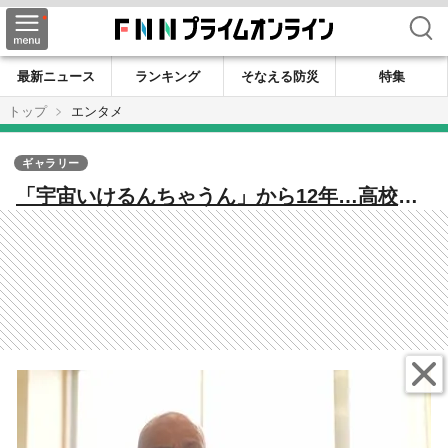
検索
最新ニュース
ランキング
そなえる防災
特集
トップ
エンタメ
ギャラリー
「宇宙いけるんちゃうん」から12年…高校生
のサバ缶がJAXAの宇宙食に認定されるま
で “自由な校風”と「感動する一缶を」の精
神