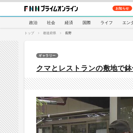
お知らせ
政治
社会
経済
国際
ライフ
エン
トップ
都道府県
長野
ギャラリー
クマとレストランの敷地で鉢