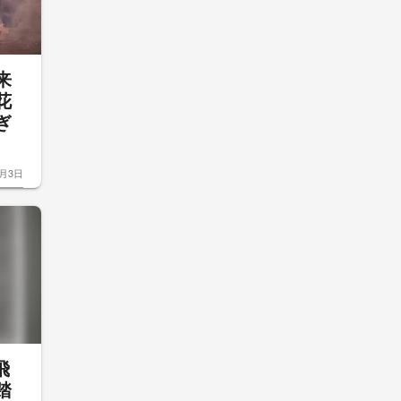
来
花
ぎ
8月3日
飛
踏