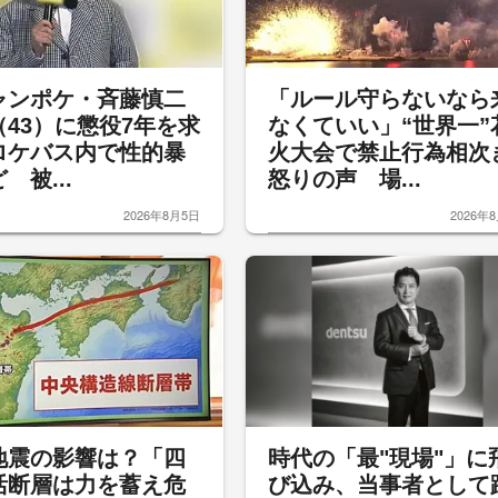
ャンポケ・斉藤慎二
「ルール守らないなら
（43）に懲役7年を求
なくていい」“世界一”
ロケバス内で性的暴
火大会で禁止行為相次
 被...
怒りの声 場...
2026年8月5日
2026年
地震の影響は？「四
時代の「最"現場"」に
活断層は力を蓄え危
び込み、当事者として