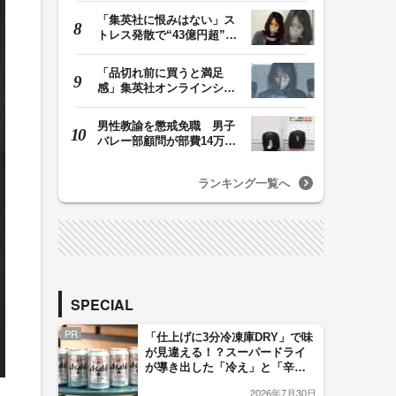
「集英社に恨みはない」ス
トレス発散で“43億円超”の
ジャンプグッズ…
「品切れ前に買うと満足
感」集英社オンラインショ
ップで“43億円分”…
男性教諭を懲戒免職 男子
バレー部顧問が部費14万円
余を私的流用…旅…
ランキング一覧へ
SPECIAL
PR
「仕上げに3分冷凍庫DRY」で味
が見違える！？スーパードライ
が導き出した「冷え」と「辛
口」のおいしい関係 青く変化
2026年7月30日