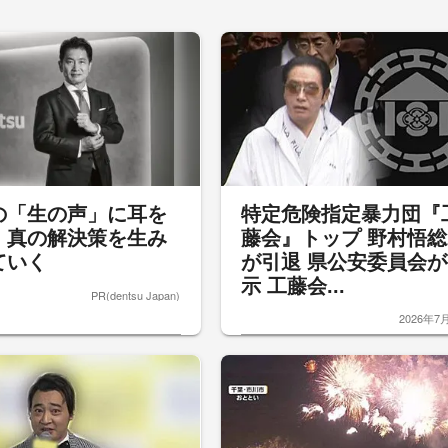
の「生の声」に耳を
特定危険指定暴力団『
、真の解決策を生み
藤会』トップ 野村悟総
ていく
が引退 県公安委員会が
示 工藤会...
PR(dentsu Japan)
2026年7