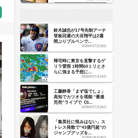
した「辛口カーブ」が飲み頃の
サイン！
鈴木誠也が17号先制アーチ
登板回避の大谷翔平は2週
間ぶりブルペンで...
2026年07月23日
帰宅時に東京を直撃するゲ
リラ雷雨 1時間60ミリとさ
らに強まる予想に...
2026年07月24日
工藤静香「まず塩でしょ」
高知でカツオを堪能 “最速
完売”ライブで《S...
2026年07月24日
「集英社に恨みはない」ス
トレス発散で“43億円超”の
ジャンプグッズを...
2026年08月06日