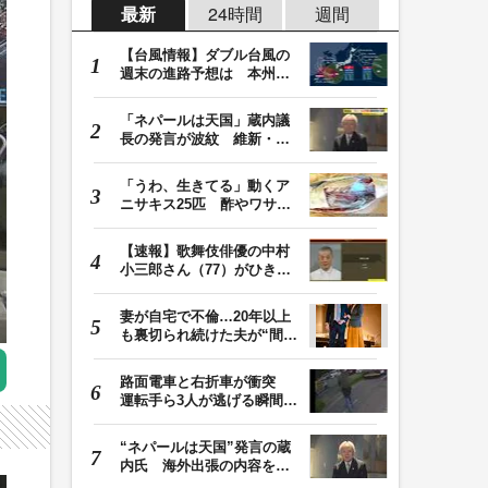
最新
24時間
週間
【台風情報】ダブル台風の
週末の進路予想は 本州は
土曜晴れも日曜は…
「ネパールは天国」蔵内議
長の発言が波紋 維新・吉
村代表「福岡県議…
「うわ、生きてる」動くア
ニサキス25匹 酢やワサビ
では死滅せず…「…
【速報】歌舞伎俳優の中村
小三郎さん（77）がひき逃
げ疑いで書類送検…
妻が自宅で不倫…20年以上
も裏切られ続けた夫が“間
男”に請求した慰…
路面電車と右折車が衝突
運転手ら3人が逃げる瞬間
車を置いて堂々と…
“ネパールは天国”発言の蔵
内氏 海外出張の内容を説
明「心の豊かさ…