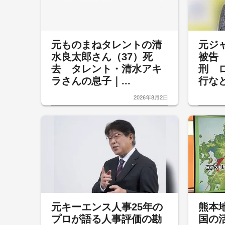
元ものまねタレントの清
元ジ
水良太郎さん（37）死
被告
去 タレント・清水アキ
刑 
ラさんの息子｜...
行など
2026年8月2日
元キーエンス人事25年の
熊本
プロが語る人事評価の勘
国の