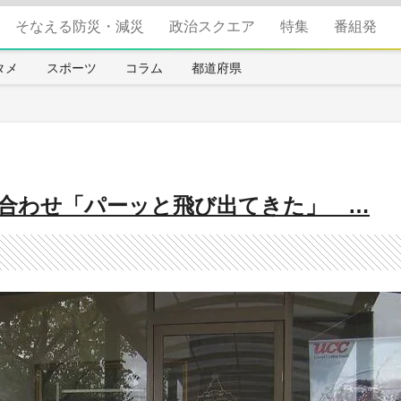
そなえる防災・減災
政治スクエア
特集
番組発
タメ
スポーツ
コラム
都道府県
合わせ「パーッと飛び出てきた」 …