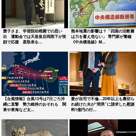
愛子さま、学習院幼稚園での思い
熊本地震の影響は？「四国の活断層
出 運動会では天皇皇后両陛下が笑
は力を蓄え危ない」 専門家が警鐘
顔で応援 星取表を...
《中央構造線》M...
【台風情報】台風13号は7日ごろ沖
妻が自宅で不倫…20年以上も裏切ら
縄に直撃 勢力維持のおそれも 関
れ続けた夫が“間男”に請求した慰謝
東や東海など太...
料1億円の行...