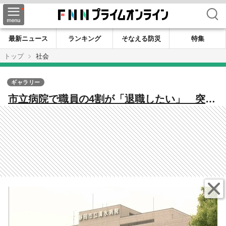
検索
最新ニュース
ランキング
そなえる防災
特集
トップ
社会
ギャラリー
市立病院で職員の4割が「退職したい」 突然
の方針表明に「あまりに突然。行政から見放
されたような思い」 指定管理者制度の導入
で待遇面の悪化を危惧 不十分な説明に怒り
と困惑