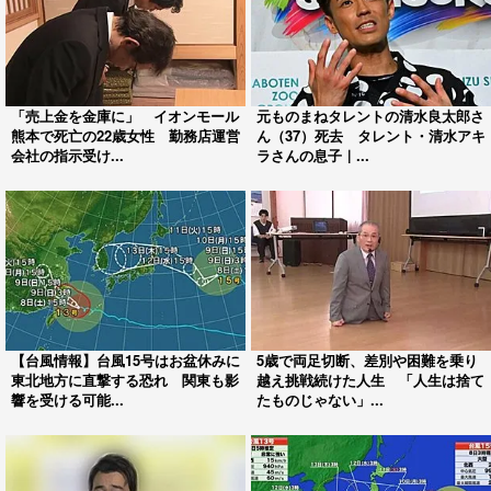
「売上金を金庫に」 イオンモール
元ものまねタレントの清水良太郎さ
熊本で死亡の22歳女性 勤務店運営
ん（37）死去 タレント・清水アキ
会社の指示受け...
ラさんの息子｜...
【台風情報】台風15号はお盆休みに
5歳で両足切断、差別や困難を乗り
東北地方に直撃する恐れ 関東も影
越え挑戦続けた人生 「人生は捨て
響を受ける可能...
たものじゃない」...