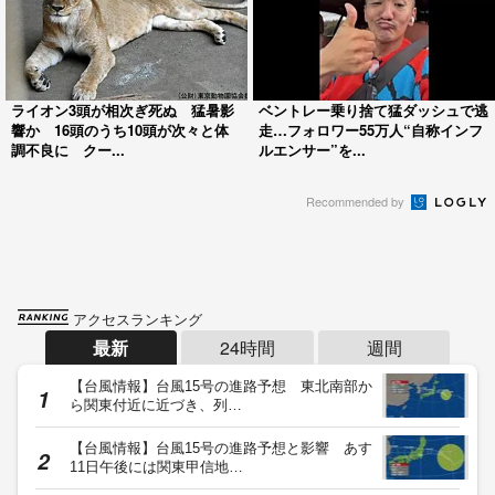
ライオン3頭が相次ぎ死ぬ 猛暑影
ベントレー乗り捨て猛ダッシュで逃
響か 16頭のうち10頭が次々と体
走…フォロワー55万人“自称インフ
調不良に クー...
ルエンサー”を...
Recommended by
アクセスランキング
最新
24時間
週間
【台風情報】台風15号の進路予想 東北南部か
ら関東付近に近づき、列…
【台風情報】台風15号の進路予想と影響 あす
11日午後には関東甲信地…