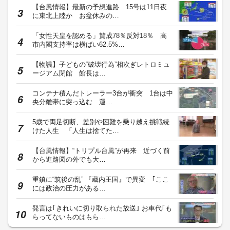
【台風情報】最新の予想進路 15号は11日夜
に東北上陸か お盆休みの…
「女性天皇を認める」賛成78％反対18％ 高
市内閣支持率は横ばい62.5%…
【物議】子どもの“破壊行為”相次ぎレトロミュ
ージアム閉館 館長は…
コンテナ積んだトレーラー3台が衝突 1台は中
央分離帯に突っ込む 運…
5歳で両足切断、差別や困難を乗り越え挑戦続
けた人生 「人生は捨てた…
【台風情報】“トリプル台風”が再来 近づく前
から進路図の外でも大…
重鎮に“筑後の乱” 『蔵内王国』で異変 ｢ここ
には政治の圧力がある…
発言は｢きれいに切り取られた放送｣ お車代｢も
らってないものはもら…