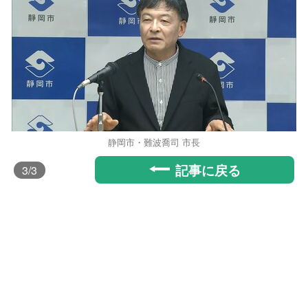
静岡市・難波喬司 市長
記事に戻る
3
/3