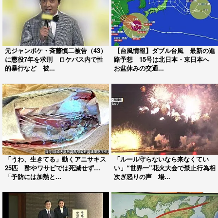
元ジャンポケ・斉藤慎二被告（43）
【台風情報】ダブル台風 最新の進
に懲役7年を求刑 ロケバス内で性
路予想 15号は北日本・東日本へ
的暴行など 被...
お盆休みの交通...
「うわ、生きてる」動くアニサキス
「ルール守らないなら来なくてい
25匹 酢やワサビでは死滅せず…
い」“世界一”花火大会で禁止行為相
「予防には加熱と...
次ぎ怒りの声 場...