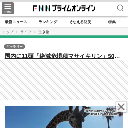
検索
最新ニュース
ランキング
そなえる防災
特集
トップ
ライフ
生き物
ギャラリー
国内に11頭「絶滅危惧種マサイキリン」50年
以上つづく命のバトンと子キリン誕生の裏側
【宮崎市フェニックス自然動物園】