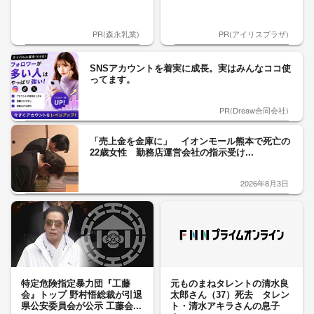
PR(森永乳業)
PR(アイリスプラザ)
SNSアカウントを着実に成長。実はみんなココ使
ってます。
PR(Dreaw合同会社)
「売上金を金庫に」 イオンモール熊本で死亡の
22歳女性 勤務店運営会社の指示受け...
2026年8月3日
特定危険指定暴力団『工藤
元ものまねタレントの清水良
会』トップ 野村悟総裁が引退
太郎さん（37）死去 タレン
県公安委員会が公示 工藤会...
ト・清水アキラさんの息子