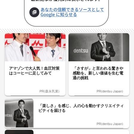
アマゾンで大人気！血圧対策
「さすが」と言われる驚きや
はコーヒーに足してみて
感動を。新しい価値を生む電
通の挑戦
PR(森永乳業)
PR(dentsu Japan)
「楽しさ」を感じ、人の心を動かすクリエイティ
ビティを届ける
PR(dentsu Japan)