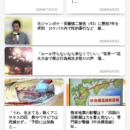
｜...
2026年7月31日
2026年8月2日
元ジャンポケ・斉藤慎二被告（43）に懲役7年を
求刑 ロケバス内で性的暴行など 被...
2026年8月5日
「ルール守らないなら来なくていい」“世界一”花
火大会で禁止行為相次ぎ怒りの声 場...
2026年8月3日
「うわ、生きてる」動くアニ
熊本地震の影響は？「四国の
サキス25匹 酢やワサビでは
活断層は力を蓄え危ない」 専
死滅せず…「予防には加熱
門家が警鐘《中央構造線》
と...
M...