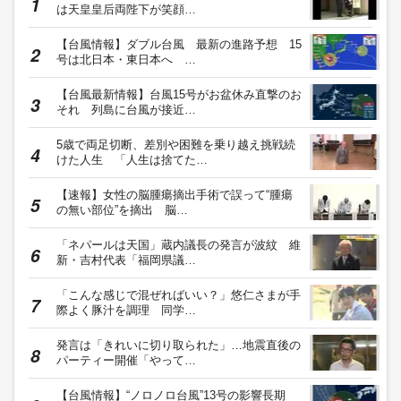
は天皇皇后両陛下が笑顔…
【台風情報】ダブル台風 最新の進路予想 15
号は北日本・東日本へ …
【台風最新情報】台風15号がお盆休み直撃のお
それ 列島に台風が接近…
5歳で両足切断、差別や困難を乗り越え挑戦続
けた人生 「人生は捨てた…
【速報】女性の脳腫瘍摘出手術で誤って“腫瘍
の無い部位”を摘出 脳…
「ネパールは天国」蔵内議長の発言が波紋 維
新・吉村代表「福岡県議…
「こんな感じで混ぜればいい？」悠仁さまが手
際よく豚汁を調理 同学…
発言は「きれいに切り取られた」…地震直後の
パーティー開催「やって…
【台風情報】“ノロノロ台風”13号の影響長期