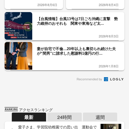
2026年8月6日
2026年8月4日
【台風情報】台風13号は7日ごろ沖縄に直撃 勢
力維持のおそれも 関東や東海など太...
2026年8月3日
妻が自宅で不倫…20年以上も裏切られ続けた夫
が“間男”に請求した慰謝料1億円の行...
2026年1月8日
Recommended by
アクセスランキング
最新
24時間
週間
愛子さま、学習院幼稚園での思い出 運動会で