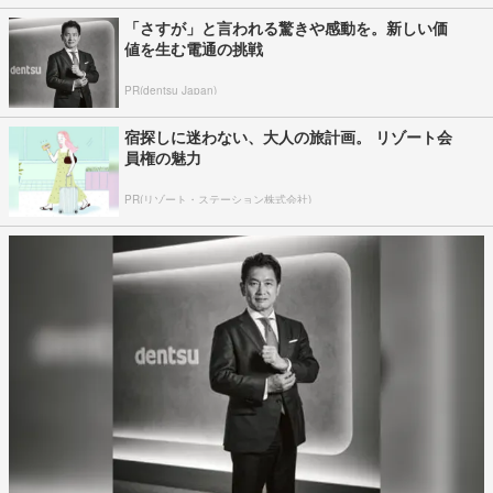
「さすが」と言われる驚きや感動を。新しい価
値を生む電通の挑戦
PR(dentsu Japan)
宿探しに迷わない、大人の旅計画。 リゾート会
員権の魅力
PR(リゾート・ステーション株式会社)