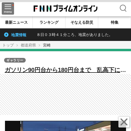
検索
最新ニュース
ランキング
そなえる防災
特集
地震情報
８日０３時４１分ころ、地震がありました。
トップ
都道府県
宮崎
ギャラリー
ガソリン90円台から180円台まで 乱高下に翻
弄された「あの1年」【榎木田朱美の宮崎アー
カイブ・2008年】