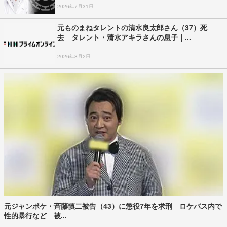
2026年7月31日
元ものまねタレントの清水良太郎さん（37）死
去 タレント・清水アキラさんの息子｜...
2026年8月2日
元ジャンポケ・斉藤慎二被告（43）に懲役7年を求刑 ロケバス内で
性的暴行など 被...