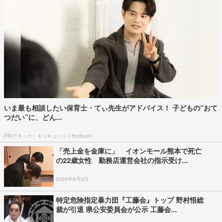
いま最も相談したい保育士・てぃ先生がアドバイス！ 子どもの“おて
つだい”に、どん...
PR(アタック・キュキュット｜Hugkum)
「売上金を金庫に」 イオンモール熊本で死亡
の22歳女性 勤務店運営会社の指示受け...
2026年8月3日
特定危険指定暴力団『工藤会』トップ 野村悟総
裁が引退 県公安委員会が公示 工藤会...