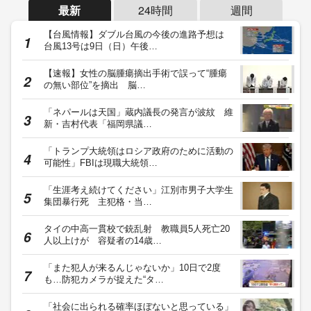
最新
24時間
週間
【台風情報】ダブル台風の今後の進路予想は
台風13号は9日（日）午後…
【速報】女性の脳腫瘍摘出手術で誤って“腫瘍
の無い部位”を摘出 脳…
「ネパールは天国」蔵内議長の発言が波紋 維
新・吉村代表「福岡県議…
「トランプ大統領はロシア政府のために活動の
可能性」FBIは現職大統領…
「生涯考え続けてください」江別市男子大学生
集団暴行死 主犯格・当…
タイの中高一貫校で銃乱射 教職員5人死亡20
人以上けが 容疑者の14歳…
「また犯人が来るんじゃないか」10日で2度
も…防犯カメラが捉えた“タ…
「社会に出られる確率ほぼないと思っている」