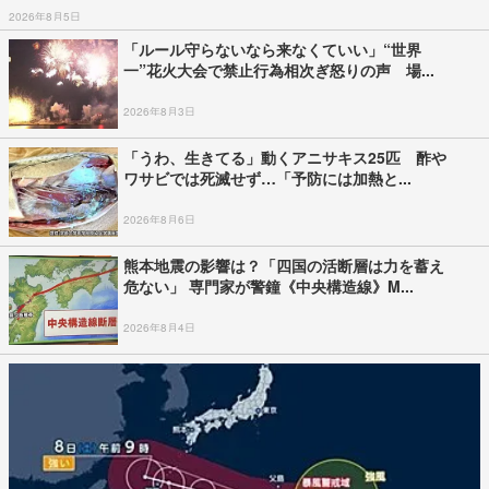
2026年8月5日
「ルール守らないなら来なくていい」“世界
一”花火大会で禁止行為相次ぎ怒りの声 場...
2026年8月3日
「うわ、生きてる」動くアニサキス25匹 酢や
ワサビでは死滅せず…「予防には加熱と...
2026年8月6日
熊本地震の影響は？「四国の活断層は力を蓄え
危ない」 専門家が警鐘《中央構造線》M...
2026年8月4日