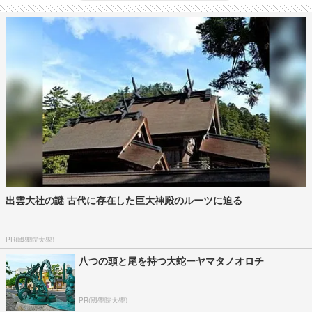
出雲大社の謎 古代に存在した巨大神殿のルーツに迫る
PR(國學院大學)
八つの頭と尾を持つ大蛇ーヤマタノオロチ
PR(國學院大學)