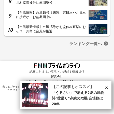
川村葉音被告に無期懲役…
【台風情報】台風15号は来週、東日本や北日本
に接近か お盆期間中の…
【台風最新情報】台風15号がお盆休み直撃のお
それ 列島に台風が接近…
ランキング一覧へ
記事に対するご意見・ご感想や情報提供
運営会社
© Fuji News Network, Inc. All rights reserved.
×
【この記事もオススメ】
当ウェブサイトでは、ユーザのニーズ・興味・関⼼に合致したコンテンツや広告配信を提供する
ためにクッキーを使⽤しています。詳細は、
プライバシーポリシー
をご確認ください。
「うるさい」で消える?夏の風物
詩“盆踊り”存続の危機 会場数は
20年...