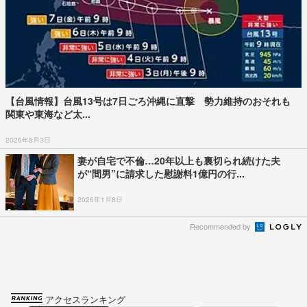
【台風情報】台風13号は7日ごろ沖縄に直撃 勢力維持のおそれも
関東や東海など太...
2026年8月3日
妻が自宅で不倫…20年以上も裏切られ続けた夫
が“間男”に請求した慰謝料1億円の行...
2026年1月8日
Recommended by
アクセスランキング