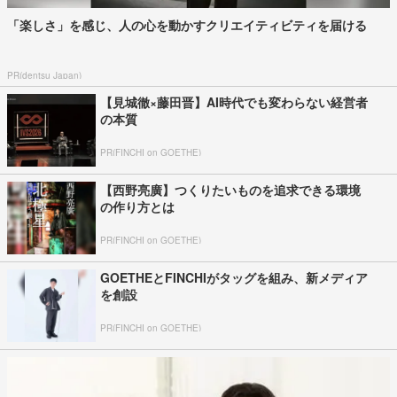
「楽しさ」を感じ、人の心を動かすクリエイティビティを届ける
PR(dentsu Japan)
【見城徹×藤田晋】AI時代でも変わらない経営者
の本質
PR(FINCHI on GOETHE)
【西野亮廣】つくりたいものを追求できる環境
の作り方とは
PR(FINCHI on GOETHE)
GOETHEとFINCHIがタッグを組み、新メディア
を創設
PR(FINCHI on GOETHE)